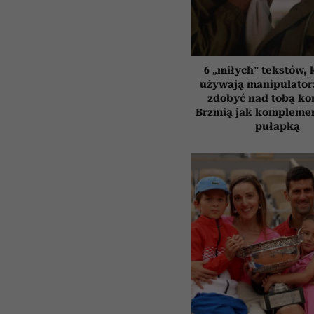
6 „miłych” tekstów, 
używają manipulator
zdobyć nad tobą kon
Brzmią jak komplemen
pułapką