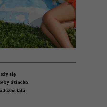
026/27
iej
zupełny brak ogłady
mogą zrobić rodzice
girls”
eży się
żeby dziecko
odczas lata