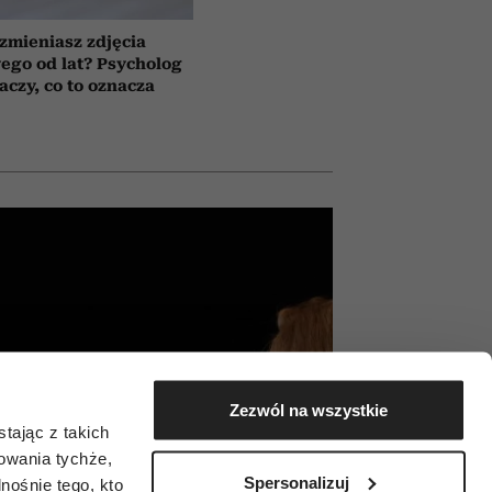
 zmieniasz zdjęcia
wego od lat? Psycholog
aczy, co to oznacza
Zezwól na wszystkie
tając z takich
zowania tychże,
Spersonalizuj
ośnie tego, kto