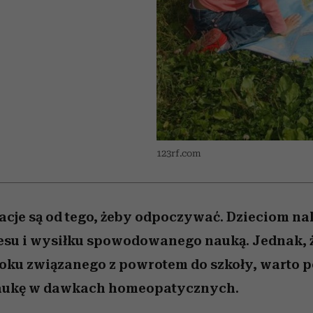
 5,
osób, które biorą na siebie za
powinien znać odpowiedź
Wiemy, gdzie go kupić
Miller s. 5, odc. 6]
sezon jesień–zima 2
mężczyzna jest mn
dużo
reaktywny”
123rf.com
je są od tego, żeby odpoczywać. Dzieciom nal
esu i wysiłku spowodowanego nauką. Jednak, 
zoku związanego z powrotem do szkoły, warto p
aukę w dawkach homeopatycznych.