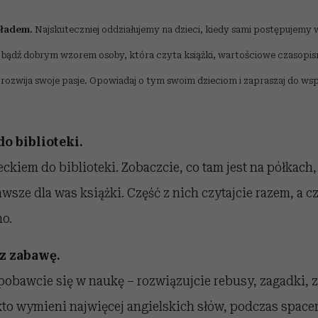
kładem.
Najskuteczniej oddziałujemy na dzieci, kiedy
sami postępujemy w
o bądź dobrym wzorem osoby, która czyta książki, wartościowe czasopis
rozwija swoje pasje. Opowiadaj o tym swoim dzieciom i zapraszaj do ws
do biblioteki.
eckiem do biblioteki. Zobaczcie, co tam jest na półkach
wsze dla was książki. Część z nich czytajcie razem, a c
o.
z zabawę.
 pobawcie się w naukę – rozwiązujcie rebusy, zagadki, 
to wymieni najwięcej angielskich słów, podczas spacer