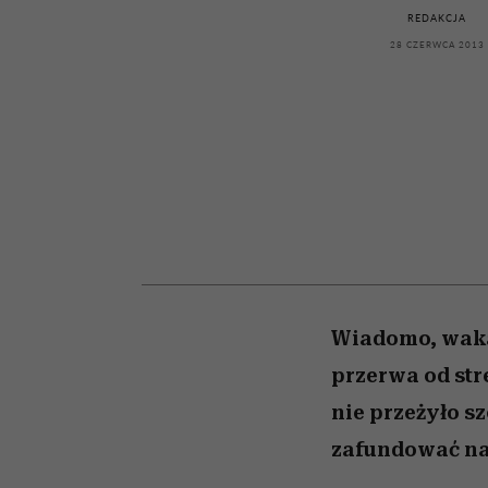
kawę z Kasią Miller”, s.
rachunek sumienia
modelowania
weterynarz”
REDAKCJA
odc. 7]
28 CZERWCA 2013
Wiadomo, wakac
przerwa od str
nie przeżyło s
zafundować n