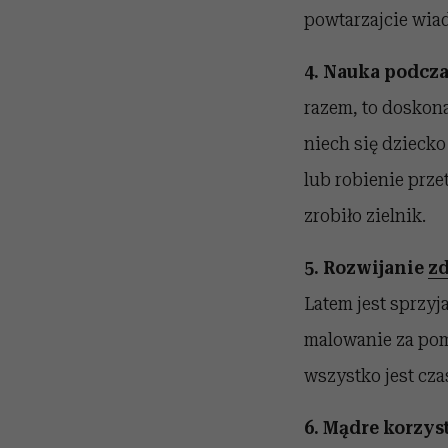
powtarzajcie wia
4. Nauka podcz
razem, to doskona
niech się dziecko
lub robienie prze
zrobiło zielnik.
5. Rozwijanie
zd
Latem jest sprzyj
malowanie za pom
wszystko jest cza
6. Mądre korzys