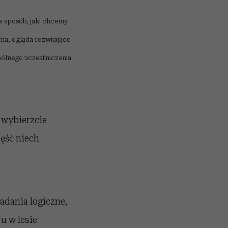
 sposób, jaki chcemy
ma, ogląda rozwijające
pólnego uczestniczenia
, wybierzcie
zęść niech
zadania logiczne,
u w lesie