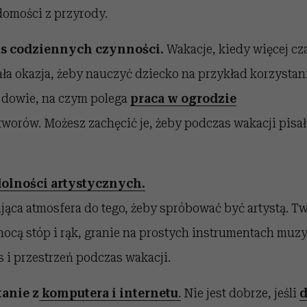
domości z przyrody.
as codziennych czynności.
Wakacje, kiedy więcej c
ła okazja, żeby nauczyć dziecko na przykład korzystan
 dowie, na czym polega
praca w ogrodzie
tworów. Możesz zachęcić je, żeby podczas wakacji pisa
olności artystycznych.
ająca atmosfera do tego, żeby spróbować być artystą. T
ocą stóp i rąk, granie na prostych instrumentach muzy
s i przestrzeń podczas wakacji.
tanie z
komputera i internetu
.
Nie jest dobrze, jeśli
d