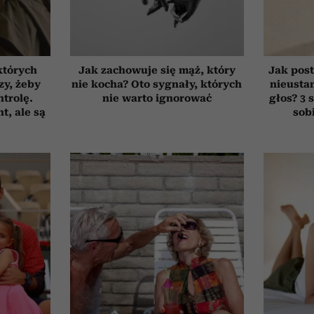
których
Jak zachowuje się mąż, który
Jak post
zy, żeby
nie kocha? Oto sygnały, których
nieusta
trolę.
nie warto ignorować
głos? 3 
t, ale są
sob