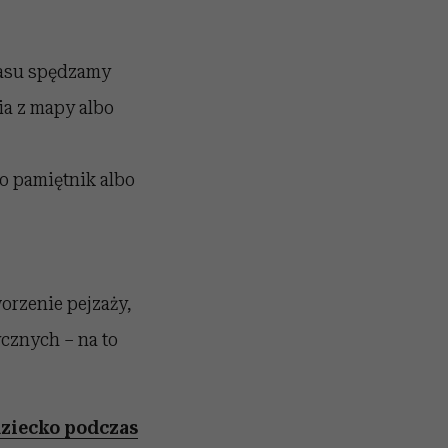
zasu spędzamy
ia z mapy albo
ło pamiętnik albo
worzenie pejzaży,
cznych – na to
ziecko podczas