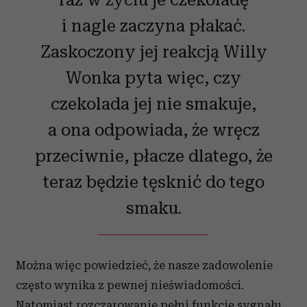
Partnerzy mogą połączyć te informacje z innymi danymi
i nagle zaczyna płakać.
otrzymanymi od Ciebie lub uzyskanymi podczas
Zaskoczony jej reakcją Willy
korzystania z ich usług.
Wonka pyta więc, czy
czekolada jej nie smakuje,
a ona odpowiada, że wręcz
przeciwnie, płacze dlatego, że
teraz będzie tęsknić do tego
smaku.
Można więc powiedzieć, że nasze zadowolenie
często wynika z pewnej nieświadomości.
Natomiast rozczarowanie pełni funkcję sygnału