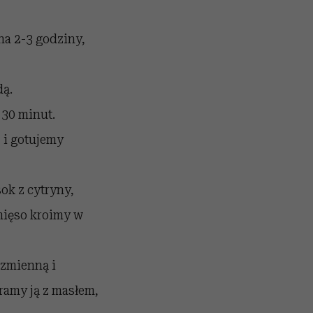
a 2-3 godziny,
dą.
30 minut.
 i gotujemy
ok z cytryny,
mięso kroimy w
czmienną i
ramy ją z masłem,