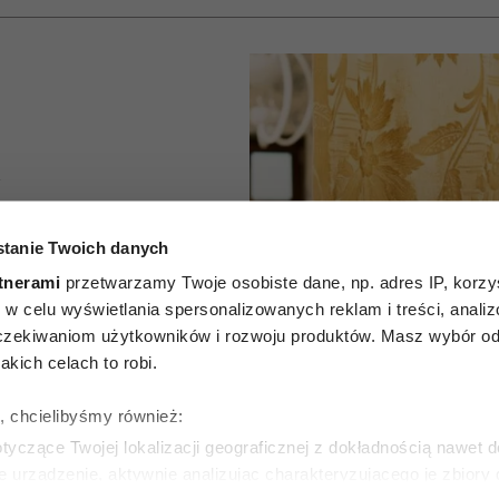
A
, że ktoś
tanie Twoich danych
dze od
tnerami
przetwarzamy Twoje osobiste dane, np. adres IP, korzys
ie, w celu wyświetlania spersonalizowanych reklam i treści, anali
 Te 6
zekiwaniom użytkowników i rozwoju produktów. Masz wybór odn
kich celach to robi.
„mówi”
ę, chcielibyśmy również:
siąc słów
yczące Twojej lokalizacji geograficznej z dokładnością nawet d
e urządzenie, aktywnie analizując charakteryzującego je zbiory