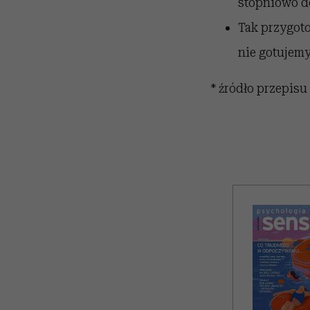
stopniowo d
Tak przygot
nie gotujem
* źródło przepis