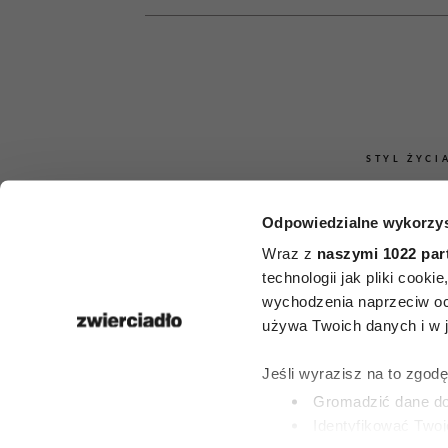
STYL ŻYCI
Jak rozpoznać
Odpowiedzialne wykorzys
ma pienią
Wraz z
naszymi 1022 par
technologii jak pliki cook
niedawna?
wychodzenia naprzeciw oc
używa Twoich danych i w ja
zachowań 
Jeśli wyrazisz na to zgod
więcej niż ty
Gromadzić dane dot
Identyfikować Twoj