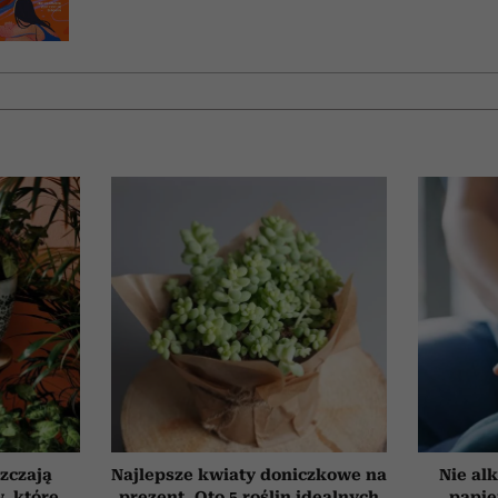
szczają
Najlepsze kwiaty doniczkowe na
Nie alk
, które
prezent. Oto 5 roślin idealnych
papie