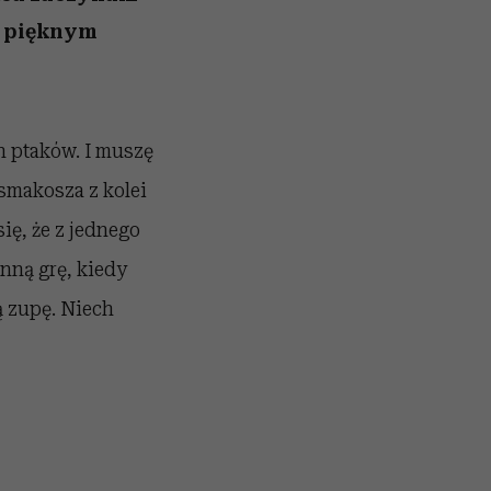
026/27
przekraczają swoje granice
to dla nich zarwiesz noc
zupełny brak ogłady
girls”
w seksie?
z pięknym
h ptaków. I muszę
smakosza z kolei
ię, że z jednego
nną grę, kiedy
ą zupę. Niech