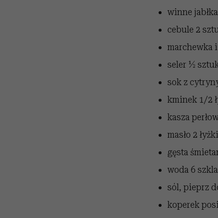
winne jabłka
cebule
2 szt
marchewka i
seler
½ sztuk
sok z cytryn
kminek
1/2 
kasza perło
masło
2 łyżk
gęsta śmieta
woda
6 szkl
sól, pieprz
d
koperek pos