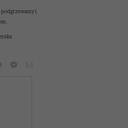
i podgrzewamy (
em.
erska