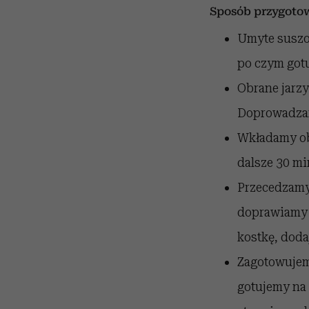
Sposób przygoto
Umyte suszo
po czym got
Obrane jarz
Doprowadzam
Wkładamy ob
dalsze 30 mi
Przecedzamy
doprawiamy 
kostkę, dod
Zagotowujem
gotujemy na 