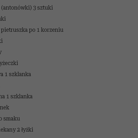
 (antonówki)
3 sztuki
uki
 pietruszka
po 1 korzeniu
i
y
łyżeczki
wa
1 szklanka
i
na
1 szklanka
anek
o smaku
iekany
2 łyżki