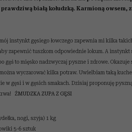
edź
 5,
j
Wiemy, gdzie go kupić
Miller s. 5, odc. 6]
niż się wydaje
sezon jesień–zima 2
a prawdziwą białą kołudzką. Karmioną owsem, 
mój instynkt gęsiego łowczego zapewnia mi kilka takic
, aby zapewnić tuszkom odpowiednie lokum. A instynkt 
 bo gęś to mięsko nadzwyczaj pyszne i zdrowe. Okazuje s
można wyczarować kilka potraw. Uwielbiam taką kuche
cie w gęsi i w gęsich smakach. Dzisiaj proponuję pyszn
 trwa!
ŻMUDZKA ZUPA Z GĘSI
dełka, nogi, szyja)
1 kg
owiki
5-6 sztuk