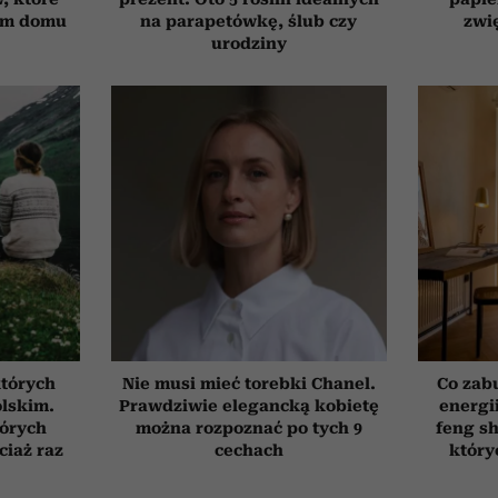
ym domu
na parapetówkę, ślub czy
zwi
urodziny
których
Nie musi mieć torebki Chanel.
Co zab
olskim.
Prawdziwie elegancką kobietę
energi
tórych
można rozpoznać po tych 9
feng sh
ciaż raz
cechach
który