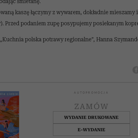
odając śmietanę.
owaną kaszę łączymy z wywarem, dokładnie mieszamy 
y). Przed podaniem zupę posypujemy posiekanym kopr
u „Kuchnia polska potrawy regionalne”, Hanna Szymand
AUTOPROMOCJA
ZAMÓW
WYDANIE DRUKOWANE
E-WYDANIE