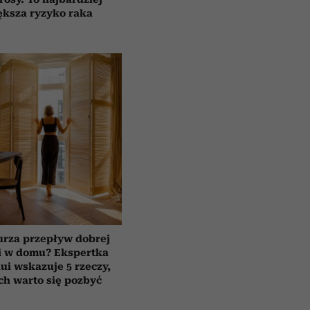
ększa ryzyko raka
urza przepływ dobrej
i w domu? Ekspertka
ui wskazuje 5 rzeczy,
ch warto się pozbyć