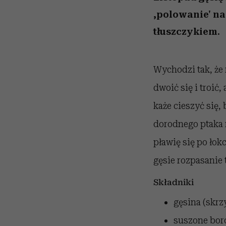
powinien znać odpowi
kawę z Kasią Miller”, s.
mężczyzna jest mnie
modelowania
weterynarz”
reaktywny”
odc. 7]
,polowanie' n
tłuszczykiem.
Wychodzi tak, że 
dwoić się i troić
każe cieszyć się,
dorodnego ptaka 
pławię się po łok
gęsie rozpasanie
Składniki
gęsina (skrzy
suszone bor