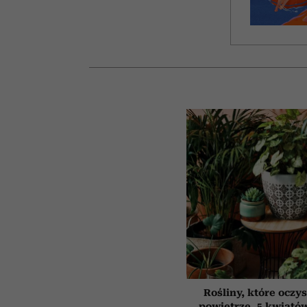
Rośliny, które oczy
powietrze. 5 kwiatów