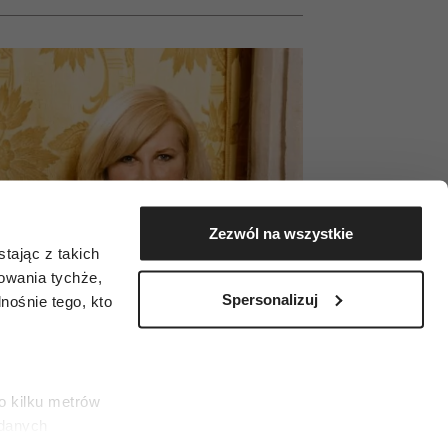
Zezwól na wszystkie
tając z takich
zowania tychże,
Spersonalizuj
ośnie tego, kto
o kilku metrów
 danych