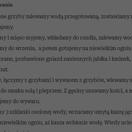
wania
ne grzyby zalewamy wodą przegotowaną, zostawiamy n
ujemy.
yny i mięso myjemy, wkładamy do rondla, zalewamy wo
y do wrzenia, a potem gotujemy na niewielkim ogniu 
rane, pozbawione gniazd nasiennych jabłka i kminek,
nut.
, łączymy z grzybami i wywarem z grzybów, wlewamy s
do smaku solą i pieprzem. Z gęsiny usuwamy kości, a 
ajemy do wywaru.
y 3 szklanki osolonej wody, wrzucamy umytą kaszę ję
niewielkim ogniu, aż kasza wchłonie wodę. Wtedy ucie