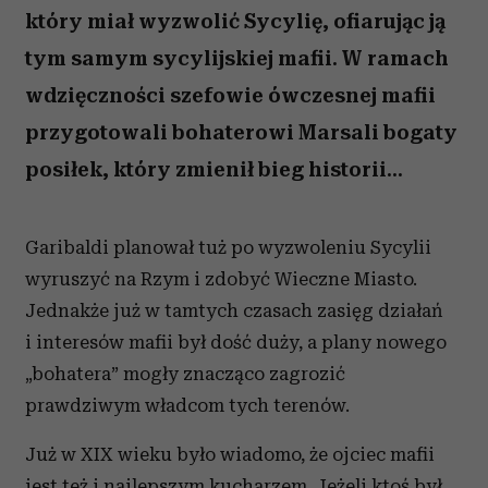
który miał wyzwolić Sycylię, ofiarując ją
tym samym sycylijskiej mafii. W ramach
wdzięczności szefowie ówczesnej mafii
przygotowali bohaterowi Marsali bogaty
posiłek, który zmienił bieg historii...
Garibaldi planował tuż po wyzwoleniu Sycylii
wyruszyć na Rzym i zdobyć Wieczne Miasto.
Jednakże już w tamtych czasach zasięg działań
i interesów mafii był dość duży, a plany nowego
„bohatera” mogły znacząco zagrozić
prawdziwym władcom tych terenów.
Już w XIX wieku było wiadomo, że ojciec mafii
jest też i najlepszym kucharzem. Jeżeli ktoś był