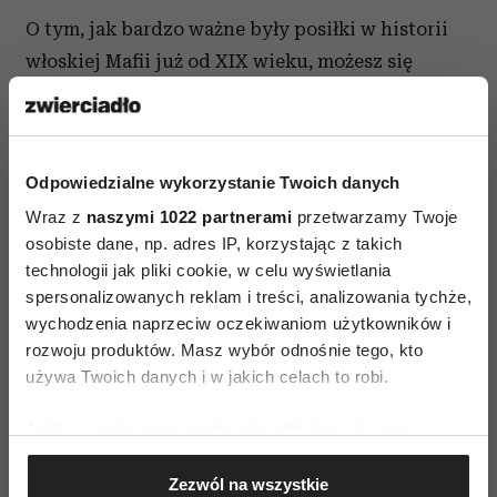
O tym, jak bardzo ważne były posiłki w historii
włoskiej Mafii już od XIX wieku, możesz się
dowiedzieć w książce: „
La Mafia se met à table
”
(Mafia zasiada do stołu) - Jacques Kermoal,
Martine Bartolomei. Z niej zostały też
Odpowiedzialne wykorzystanie Twoich danych
zaczerpnięte przytoczone powyżej dane
Wraz z
naszymi 1022 partnerami
przetwarzamy Twoje
historyczne.
osobiste dane, np. adres IP, korzystając z takich
technologii jak pliki cookie, w celu wyświetlania
spersonalizowanych reklam i treści, analizowania tychże,
wychodzenia naprzeciw oczekiwaniom użytkowników i
rozwoju produktów. Masz wybór odnośnie tego, kto
używa Twoich danych i w jakich celach to robi.
AUTOPROMOCJA
Jeśli wyrazisz na to zgodę, chcielibyśmy również:
Gromadzić dane dotyczące Twojej lokalizacji
Zezwól na wszystkie
geograficznej z dokładnością nawet do kilku metrów