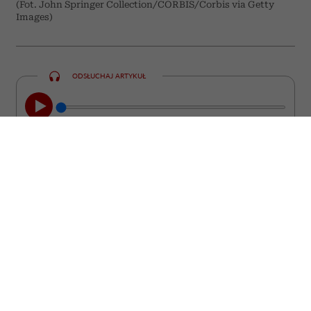
(Fot. John Springer Collection/CORBIS/Corbis via Getty
Images)
ODSŁUCHAJ ARTYKUŁ
00:00
05:33
Chcesz być interesującym partnerem do
rozmowy? Poszerzaj swoje horyzonty w
starym, dobrym „analogowym” stylu.
Czerpanie wiedzy z namacalnych
doświadczeń, a nie z ekranu telefonu, to