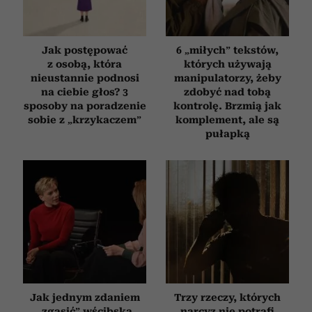
Jak postępować
6 „miłych” tekstów,
z osobą, która
których używają
nieustannie podnosi
manipulatorzy, żeby
na ciebie głos? 3
zdobyć nad tobą
sposoby na poradzenie
kontrolę. Brzmią jak
sobie z „krzykaczem”
komplement, ale są
pułapką
Jak jednym zdaniem
Trzy rzeczy, których
„zgasić” wścibską
narcyz nie potrafi