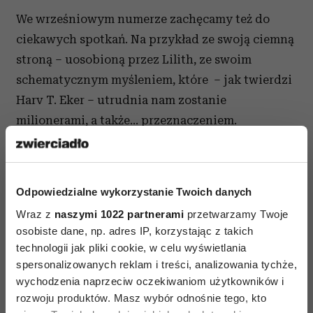
We wrześniowym numerze zachęcamy też do
ciekawych spotkań. Na przykład ze swoją ciemną
stroną – uosobioną przez Lilith, ze swoim
schematycznym myśleniem, które – jak twierdzi
Harv T. Eker – utrudnia nam zostanie
milionerami, a także… przeznaczeniem.
Mamy też coś z gatunku podróżnej apteczki:
antystresowy dodatek. Na wypadek gdyby
samolot się spóźnił, dopadła choroba, czas
Odpowiedzialne wykorzystanie Twoich danych
przeciekał przez ręce… I jeszcze rada dla
Wraz z
naszymi 1022 partnerami
przetwarzamy Twoje
osobiste dane, np. adres IP, korzystając z takich
wszystkich, którzy wyjeżdżają – spodziewajcie
technologii jak pliki cookie, w celu wyświetlania
się najlepszego (o tym zresztą też piszemy)!
spersonalizowanych reklam i treści, analizowania tychże,
wychodzenia naprzeciw oczekiwaniom użytkowników i
rozwoju produktów. Masz wybór odnośnie tego, kto