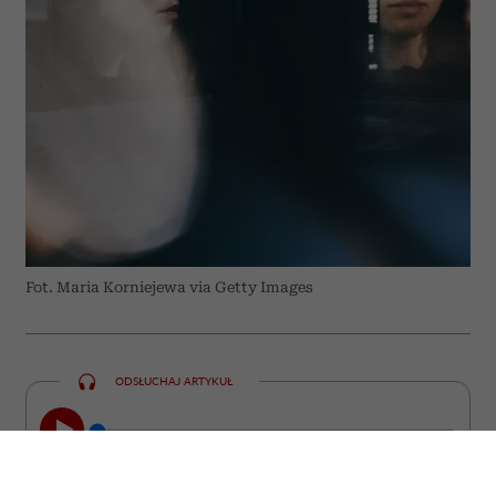
Fot. Maria Korniejewa via Getty Images
ODSŁUCHAJ ARTYKUŁ
00:00
23:22