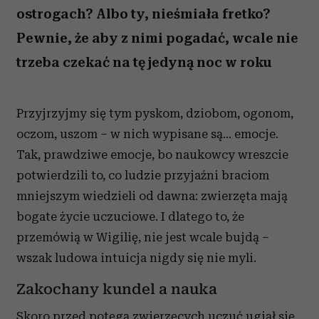
ostrogach? Albo ty, nieśmiała fretko?
Pewnie, że aby z nimi pogadać, wcale nie
trzeba czekać na tę jedyną noc w roku
Przyjrzyjmy się tym pyskom, dziobom, ogonom,
oczom, uszom – w nich wypisane są… emocje.
Tak, prawdziwe emocje, bo naukowcy wreszcie
potwierdzili to, co ludzie przyjaźni braciom
mniejszym wiedzieli od dawna: zwierzęta mają
bogate życie uczuciowe. I dlatego to, że
przemówią w Wigilię, nie jest wcale bujdą –
wszak ludowa intuicja nigdy się nie myli.
Zakochany kundel a nauka
Skoro przed potęgą zwierzęcych uczuć ugiął się