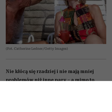
(Fot. Catherine Ledner/Getty Images)
Nie kłócą się rzadziej i nie mają mniej
problemów niż inne pary – a mimo to
zostają razem na dekady. Co naprawdę
odróżnia szczęśliwe małżeństwa po
pięćdziesiątce od tych, które się