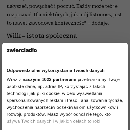
usłyszeć, powąchać i poczuć. Każdy może też je
rozpoznać. Dla niektórych, jak mój listonosz, jest
to nawet zawodowa konieczność” – dodaje.
Wilk – istota społeczna
Może więc, żeby ułożyć sobie dobre życie ze
zwięrzętami, wystarczyłoby z nimi szczerze
pogadać?
Odpowiedzialne wykorzystanie Twoich danych
Kirsten Helming, która co roku gości w Polsce ze
Wraz z
naszymi 1022 partnerami
przetwarzamy Twoje
swoimi warsztatami na temat porozumiewania
osobiste dane, np. adres IP, korzystając z takich
się
technologii jak pliki cookie, w celu wyświetlania
spersonalizowanych reklam i treści, analizowania tychże,
ze zwierzętami, twierdzi, że „wspólny język” to
wychodzenia naprzeciw oczekiwaniom użytkowników i
energia, obraz, jaki do nich wysyłamy, musimy
rozwoju produktów. Masz wybór odnośnie tego, kto
tylko mocno skupić się na przekazie. Zarówno
używa Twoich danych i w jakich celach to robi.
tym, który chcemy skierować do czworonoga, jak