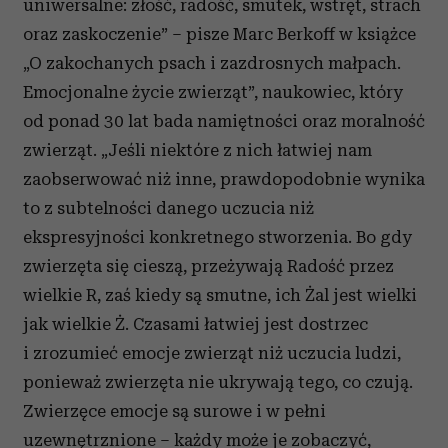
uniwersalne: złość, radość, smutek, wstręt, strach
oraz zaskoczenie” – pisze Marc Berkoff w książce
„O zakochanych psach i zazdrosnych małpach.
Emocjonalne życie zwierząt”, naukowiec, który
od ponad 30 lat bada namiętności oraz moralność
zwierząt. „Jeśli niektóre z nich łatwiej nam
zaobserwować niż inne, prawdopodobnie wynika
to z subtelności danego uczucia niż
ekspresyjności konkretnego stworzenia. Bo gdy
zwierzęta się cieszą, przeżywają Radość przez
wielkie R, zaś kiedy są smutne, ich Żal jest wielki
jak wielkie Ż. Czasami łatwiej jest dostrzec
i zrozumieć emocje zwierząt niż uczucia ludzi,
ponieważ zwierzęta nie ukrywają tego, co czują.
Zwierzęce emocje są surowe i w pełni
uzewnętrznione – każdy może je zobaczyć,