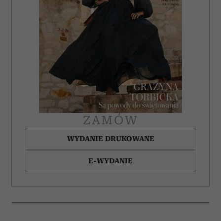
analizować ruch w naszej witrynie. Informacje o tym, jak
korzystasz z naszej witryny, udostępniamy partnerom
społecznościowym, reklamowym i analitycznym.
Partnerzy mogą połączyć te informacje z innymi danymi
otrzymanymi od Ciebie lub uzyskanymi podczas
korzystania z ich usług.
ZAMÓW
WYDANIE DRUKOWANE
E-WYDANIE