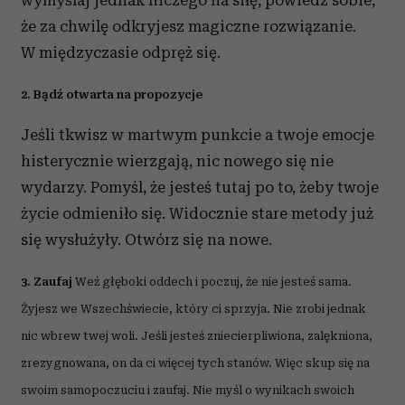
wymyślaj jednak niczego na siłę, powiedz sobie,
że za chwilę odkryjesz magiczne rozwiązanie.
W międzyczasie odpręż się.
2. Bądź otwarta na propozycje
Jeśli tkwisz w martwym punkcie a twoje emocje
histerycznie wierzgają, nic nowego się nie
wydarzy. Pomyśl, że jesteś tutaj po to, żeby twoje
życie odmieniło się. Widocznie stare metody już
się wysłużyły. Otwórz się na nowe.
3. Zaufaj
Weź głęboki oddech i poczuj, że nie jesteś sama.
Żyjesz we Wszechświecie, który ci sprzyja. Nie zrobi jednak
nic wbrew twej woli. Jeśli jesteś zniecierpliwiona, zalękniona,
zrezygnowana, on da ci więcej tych stanów. Więc skup się na
swoim samopoczuciu i zaufaj. Nie myśl o wynikach swoich