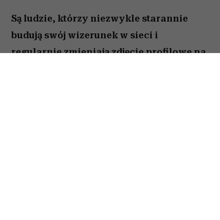
Są ludzie, którzy niezwykle starannie
budują swój wizerunek w sieci i
regularnie zmieniają zdjęcie profilowe na
portalach społecznościowych. Ale nie
brakuje takich, którzy w internecie od lat
używają tej samej fotki – nawet gdy
zdążyli skończyć studia, założyć rodzinę i
osiwieć. Psycholożka Ruth Guest
tłumaczy, co to może o nas mówić.
Należysz do tych, którzy ostatni raz zmienili
zdjęcie profilowe na Facebooku 10 lat temu?
Wbrew pozorom osób, które zupełnie nie czują