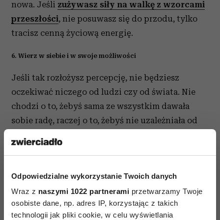
nowa. Jeśli
zużywasz siły na walkę z wzorcami
przeszłości
, nie posuwasz się do przodu, tylko
tracisz cenną życiową energię.
6. Wierz w siebie i w swoje możliwości
Jeśli tak rozłożysz percepcję, nie będziesz
oczekiwać niczego od ludzi czy od świata. Nie
chodzi o to, żebyś sama ze wszystkim dawała
sobie radę, raczej o to, żebyś nie uzależniała od
innych swojego samopoczucia czy bytu. Pomoc
nadejdzie w stosownej chwili, jeśli będziesz
czuła przede wszystkim swoją wewnętrzną moc.
Odpowiedzialne wykorzystanie Twoich danych
7. Przyjmuj zmiany
Wraz z
naszymi 1022 partnerami
przetwarzamy Twoje
osobiste dane, np. adres IP, korzystając z takich
One są błogosławieństwem a nie utrapieniem. Są
technologii jak pliki cookie, w celu wyświetlania