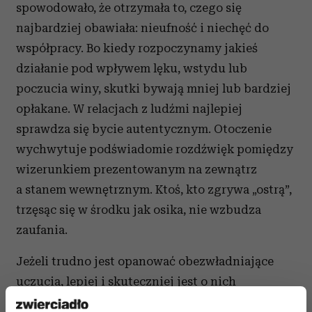
spowodowało, że otrzymała to, czego się
najbardziej obawiała: nieufność i niechęć do
współpracy. Bo kiedy rozpoczynamy jakieś
działanie pod wpływem lęku, wstydu lub
poczucia winy, skutki bywają mniej lub bardziej
opłakane. W relacjach z ludźmi najlepiej
sprawdza się bycie autentycznym. Otoczenie
wychwytuje podświadomie rozdźwięk pomiędzy
wizerunkiem prezentowanym na zewnątrz
a stanem wewnętrznym. Ktoś, kto zgrywa „ostrą”,
trzęsąc się w środku jak osika, nie wzbudza
zaufania.
Jeżeli trudno jest opanować obezwładniające
uczucia, lepiej i skuteczniej jest o nich
powiedzieć – to bardziej zjednuje ludzi.