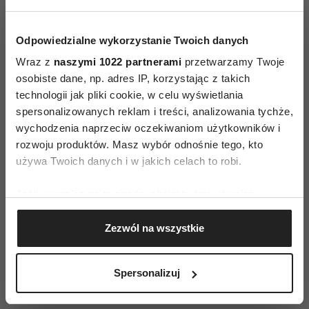
Lepszym wyjściem byłoby oznajmić po prostu:
„Witajcie, nazywam się…, mam nadzieję
Odpowiedzialne wykorzystanie Twoich danych
współpracować z wami tak, by udało się nam
Wraz z
naszymi 1022 partnerami
przetwarzamy Twoje
wspólnie znaleźć nowe rozwiązania i poprawić
osobiste dane, np. adres IP, korzystając z takich
efekty, ale też warunki pracy. Nie ukrywam, że
technologii jak pliki cookie, w celu wyświetlania
jestem trochę zdenerwowana, jak każdy,
spersonalizowanych reklam i treści, analizowania tychże,
wychodzenia naprzeciw oczekiwaniom użytkowników i
przychodząc do nowego zespołu. Chciałabym,
rozwoju produktów. Masz wybór odnośnie tego, kto
abyśmy lepiej się poznali. Ja zajmuję się
używa Twoich danych i w jakich celach to robi.
budowaniem zespołów, ich koordynacją
i wspieraniem w rozwoju. Chętnie podzielę się
Jeśli wyrazisz na to zgodę, chcielibyśmy również:
z wami tym, czego dotychczas się nauczyłam, co
Gromadzić dane dotyczące Twojej lokalizacji
Zezwól na wszystkie
wypraktykowałam i co się sprawdziło. Czy
geograficznej z dokładnością nawet do kilku metrów
Identyfikować Twoje urządzenie, aktywnie
możecie powiedzieć coś o sobie, co jest dla was
analizując charakteryzującego je zbiory danych
ważne, czego oczekujecie, co chcielibyście
Spersonalizuj
(fingerprinting, czyli wirtualny odcisk palca)
zmienić?”.
Dowiedz się więcej odnośnie tego, jak Twoje osobiste