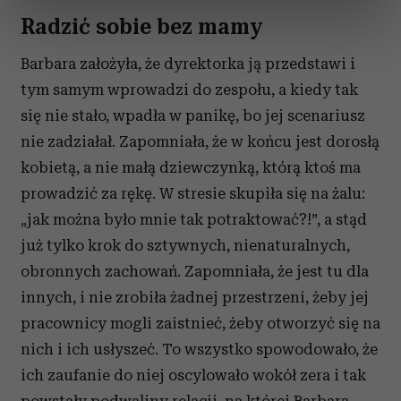
dane są przetwarzane oraz ustaw własne preferencje w
Radzić sobie bez mamy
sekcji szczegółów
. W Deklaracji plików cookie możesz
zmienić lub wycofać swoją zgodę w dowolnej chwili.
Barbara założyła, że dyrektorka ją przedstawi i
tym samym wprowadzi do zespołu, a kiedy tak
Wykorzystujemy pliki cookie do spersonalizowania treści
się nie stało, wpadła w panikę, bo jej scenariusz
i reklam, aby oferować funkcje społecznościowe i
analizować ruch w naszej witrynie. Informacje o tym, jak
nie zadziałał. Zapomniała, że w końcu jest dorosłą
korzystasz z naszej witryny, udostępniamy partnerom
kobietą, a nie małą dziewczynką, którą ktoś ma
społecznościowym, reklamowym i analitycznym.
prowadzić za rękę. W stresie skupiła się na żalu:
Partnerzy mogą połączyć te informacje z innymi danymi
„jak można było mnie tak potraktować?!”, a stąd
otrzymanymi od Ciebie lub uzyskanymi podczas
już tylko krok do sztywnych, nienaturalnych,
korzystania z ich usług.
obronnych zachowań. Zapomniała, że jest tu dla
innych, i nie zrobiła żadnej przestrzeni, żeby jej
pracownicy mogli zaistnieć, żeby otworzyć się na
nich i ich usłyszeć. To wszystko spowodowało, że
ich zaufanie do niej oscylowało wokół zera i tak