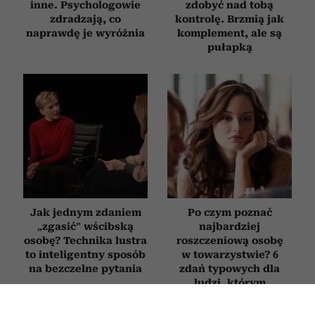
inne. Psychologowie
zdobyć nad tobą
zdradzają, co
kontrolę. Brzmią jak
naprawdę je wyróżnia
komplement, ale są
pułapką
Jak jednym zdaniem
Po czym poznać
„zgasić” wścibską
najbardziej
osobę? Technika lustra
roszczeniową osobę
to inteligentny sposób
w towarzystwie? 6
na bezczelne pytania
zdań typowych dla
ludzi, którym
„wszystko się należy”