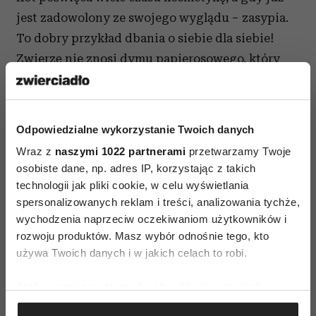
jest zadowolony ze swojego wyglądu − zasypia.
To dobry przykład dbania o siebie dla siebie!
Zwierzę nie znosi dymu papierosowego, który
jest dla niego bardzo szkodliwy, więc odsuwa się
od palaczy. Co jeszcze daje nam bliskość kota?
Głaskanie go obniża ciśnienie, a jego mruczenie
Odpowiedzialne wykorzystanie Twoich danych
ma efekt relaksujący.
Wraz z
naszymi 1022 partnerami
przetwarzamy Twoje
osobiste dane, np. adres IP, korzystając z takich
technologii jak pliki cookie, w celu wyświetlania
spersonalizowanych reklam i treści, analizowania tychże,
wychodzenia naprzeciw oczekiwaniom użytkowników i
rozwoju produktów. Masz wybór odnośnie tego, kto
ROZWÓJ OSOBISTY
używa Twoich danych i w jakich celach to robi.
Jeśli wyrazisz na to zgodę, chcielibyśmy również:
AUTOPROMOCJA
Gromadzić dane dotyczące Twojej lokalizacji