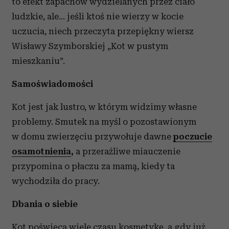
to efekt zapachów wydzielanych przez ciało
ludzkie, ale... jeśli ktoś nie wierzy w kocie
uczucia, niech przeczyta przepiękny wiersz
Wisławy Szymborskiej „Kot w pustym
mieszkaniu”.
Samoświadomości
Kot jest jak lustro, w którym widzimy własne
problemy. Smutek na myśl o pozostawionym
w domu zwierzęciu przywołuje dawne
poczucie
osamotnienia
,
a przeraźliwe miauczenie
przypomina o płaczu za mamą, kiedy ta
wychodziła do pracy.
Dbania o siebie
Kot poświęca wiele czasu kosmetykę, a gdy już