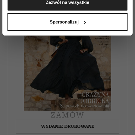
Zezwól na wszystkie
geograficznej z dokładnością nawet do kilku metrów
Identyfikować Twoje urządzenie, aktywnie
analizując charakteryzującego je zbiory danych
Spersonalizuj
(fingerprinting, czyli wirtualny odcisk palca)
Dowiedz się więcej odnośnie tego, jak Twoje osobiste
dane są przetwarzane oraz ustaw własne preferencje w
sekcji szczegółów
. W Deklaracji plików cookie możesz
zmienić lub wycofać swoją zgodę w dowolnej chwili.
Wykorzystujemy pliki cookie do spersonalizowania treści
i reklam, aby oferować funkcje społecznościowe i
analizować ruch w naszej witrynie. Informacje o tym, jak
korzystasz z naszej witryny, udostępniamy partnerom
społecznościowym, reklamowym i analitycznym.
Partnerzy mogą połączyć te informacje z innymi danymi
otrzymanymi od Ciebie lub uzyskanymi podczas
ZAMÓW
korzystania z ich usług.
WYDANIE DRUKOWANE