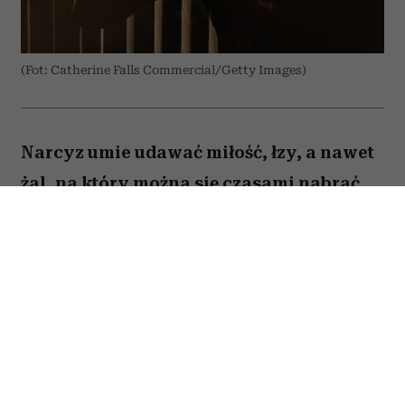
(Fot: Catherine Falls Commercial/Getty Images)
Narcyz umie udawać miłość, łzy, a nawet
żal, na który można się czasami nabrać.
Są jednak trzy stany, w których zawsze
pokazuje swoje prawdziwe oblicze. Kiedy
tylko je dostrzeżesz, maska opadnie i nie
dasz się więcej nabrać na jego gierki.
Spis treści: