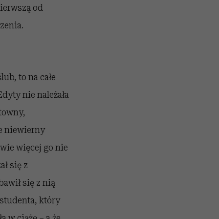
pierwszą od
zenia.
lub, to na całe
 Edyty nie należała
łtowny,
e niewierny
wie więcej go nie
ł się z
bawił się z nią
studenta, który
a w ciążę – a że