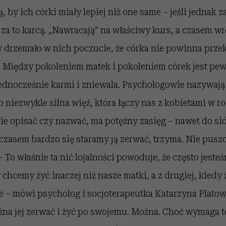
 by ich córki miały lepiej niż one same – jeśli jednak z
e za to karcą. „Nawracają” na właściwy kurs, a czasem w
y drzemało w nich poczucie, że córka nie powinna prze
. Między pokoleniem matek i pokoleniem córek jest pew
jednocześnie karmi i zniewala. Psychologowie nazywają
To niezwykle silna więź, która łączy nas z kobietami w r
nie opisać czy nazwać, ma potężny zasięg – nawet do s
 czasem bardzo się staramy ją zerwać, trzyma. Nie pusz
– To właśnie ta nić lojalności powoduje, że często jeste
 chcemy żyć inaczej niż nasze matki, a z drugiej, kiedy 
 – mówi psycholog i socjoterapeutka Katarzyna Platows
żna jej zerwać i żyć po swojemu. Można. Choć wymaga t