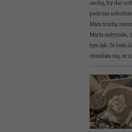
osobę, by dać sob
podczas sobotnie
Mam trochę zaosz
Marta usłyszała, 
tym lęk. Że bała s
obawiała się, że n