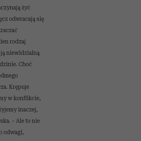
aczynają żyć
ręcz odwracają się
kraczać
ien rodzaj
 ją niewidzialną
odzinie. Choć
iódmego
cza. Krępuje
śmy w konflikcie,
żyjemy inaczej,
ka. – Ale to nie
o odwagi,