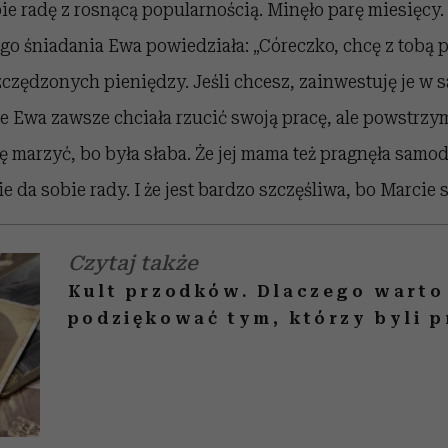
ie radę z rosnącą popularnością. Minęło parę miesięcy
go śniadania Ewa powiedziała: „Córeczko, chcę z tobą 
czędzonych pieniędzy. Jeśli chcesz, zainwestuję je w 
że Ewa zawsze chciała rzucić swoją pracę, ale powstrzy
ię marzyć, bo była słaba. Że jej mama też pragnęła samod
ie da sobie rady. I że jest bardzo szczęśliwa, bo Marcie s
Czytaj także
Kult przodków. Dlaczego warto
podziękować tym, którzy byli 