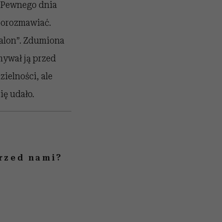
. Pewnego dnia
porozmawiać.
salon”. Zdumiona
mywał ją przed
zielności, ale
ię udało.
przed nami?