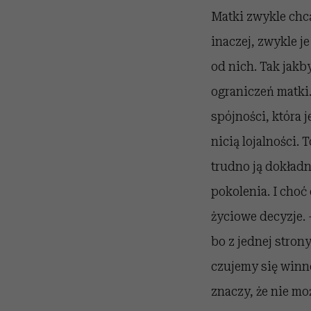
Matki zwykle chcą,
inaczej, zwykle j
od nich. Tak jakb
ograniczeń matki
spójności, która 
nicią lojalności. 
trudno ją dokład
pokolenia. I choć
życiowe decyzje. 
bo z jednej strony
czujemy się winne
znaczy, że nie mo