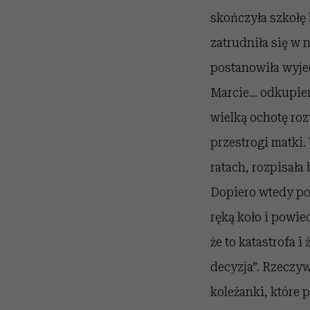
skończyła szkołę
zatrudniła się w 
postanowiła wyje
Marcie… odkupieni
wielką ochotę roz
przestrogi matki.
ratach, rozpisała 
Dopiero wtedy po
ręką koło i powied
że to katastrofa i
decyzja”. Rzeczyw
koleżanki, które 