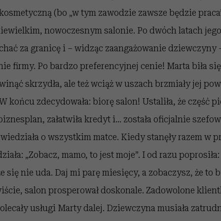
 kosmetyczną (bo „w tym zawodzie zawsze będzie praca”
niewielkim, nowoczesnym salonie. Po dwóch latach jego
chać za granicę i – widząc zaangażowanie dziewczyny
e firmy. Po bardzo preferencyjnej cenie! Marta biła się
winąć skrzydła, ale też wciąż w uszach brzmiały jej pow
 W końcu zdecydowała: biorę salon! Ustaliła, że część p
biznesplan, załatwiła kredyt i… została oficjalnie szefo
wiedziała o wszystkim matce. Kiedy stanęły razem w pr
ziała: „Zobacz, mamo, to jest moje”. I od razu poprosiła
 że się nie uda. Daj mi parę miesięcy, a zobaczysz, że to 
iście, salon prosperował doskonale. Zadowolone klient
polecały usługi Marty dalej. Dziewczyna musiała zatrudn