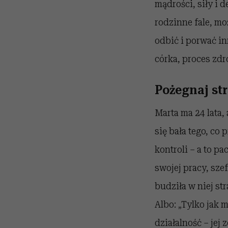
mądrości, siły i 
rodzinne fale, m
odbić i porwać in
córka, proces zdr
Pożegnaj st
Marta ma 24 lata,
się bała tego, co
kontroli – a to p
swojej pracy, szef
budziła w niej st
Albo: „Tylko jak 
działalność – jej