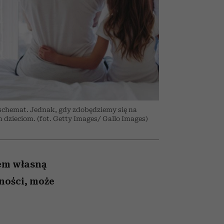
026/27
iej
zupełny brak ogłady
mogą zrobić rodzice
girls”
 schemat. Jednak, gdy zdobędziemy się na
dzieciom. (fot. Getty Images/ Gallo Images)
iem własną
ności, może