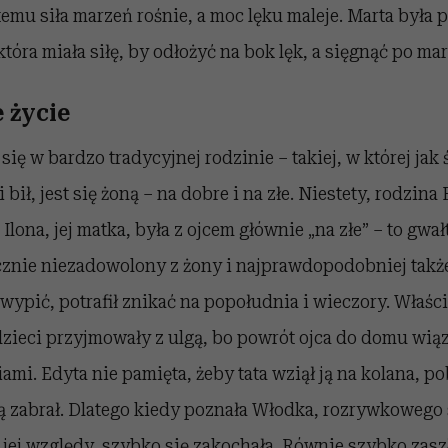
temu siła marzeń rośnie, a moc lęku maleje. Marta była 
tóra miała siłę, by odłożyć na bok lęk, a sięgnąć po mar
 życie
ę w bardzo tradycyjnej rodzinie – takiej, w której jak ś
i bił, jest się żoną – na dobre i na złe. Niestety, rodzina
Ilona, jej matka, była z ojcem głównie „na złe” – to gwa
znie niezadowolony z żony i najprawdopodobniej takż
wypić, potrafił znikać na popołudnia i wieczory. Właści
 dzieci przyjmowały z ulgą, bo powrót ojca do domu wiąza
ami. Edyta nie pamięta, żeby tata wziął ją na kolana, po
ą zabrał. Dlatego kiedy poznała Włodka, rozrywkowego 
 jej względy, szybko się zakochała. Równie szybko zaszł