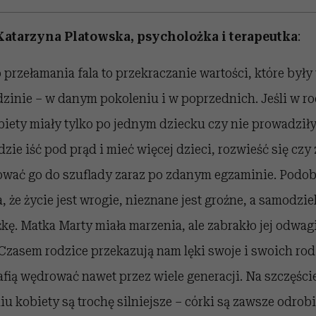
atarzyna Platowska, psycholożka i terapeutka
:
 przełamania fala to przekraczanie wartości, które by
dzinie – w danym pokoleniu i w poprzednich. Jeśli w ro
iety miały tylko po jednym dziecku czy nie prowadzi
zie iść pod prąd i mieć więcej dzieci, rozwieść się czy
hować go do szuflady zaraz po zdanym egzaminie. Podob
a, że życie jest wrogie, nieznane jest groźne, a samodzi
kę. Matka Marty miała marzenia, ale zabrakło jej odwagi 
Czasem rodzice przekazują nam lęki swoje i swoich rod
afią wędrować nawet przez wiele generacji. Na szczęśc
u kobiety są trochę silniejsze – córki są zawsze odro