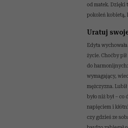
od matek. Dzięki 
pokoleń kobietą, k
Uratuj swoje
Edyta wychowała si
życie. Choćby pił 
do harmonijnych: 
wymagający, wiec
mężczyzna. Lubił 
było niż był – co
napięciem i kłótni
czy gdzieś ze sob
bardzo zabiegał o