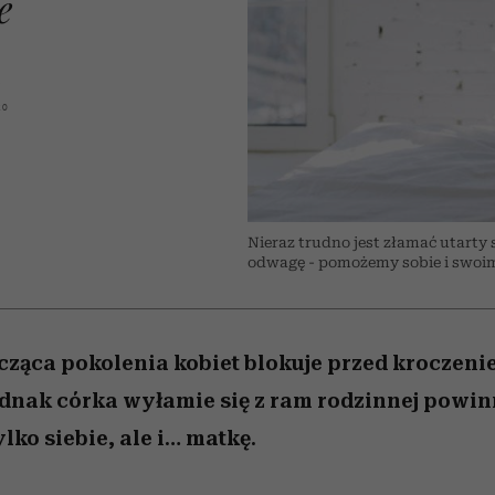
e
 5,
osób, które biorą na siebie za
powinien znać odpowiedź
Wiemy, gdzie go kupić
Miller s. 5, odc. 6]
sezon jesień–zima 2
mężczyzna jest mn
dużo
reaktywny”
A
20
Nieraz trudno jest złamać utarty
odwagę - pomożemy sobie i swoim 
cząca pokolenia kobiet blokuje przed kroczen
ednak córka wyłamie się z ram rodzinnej powin
lko siebie, ale i… matkę.