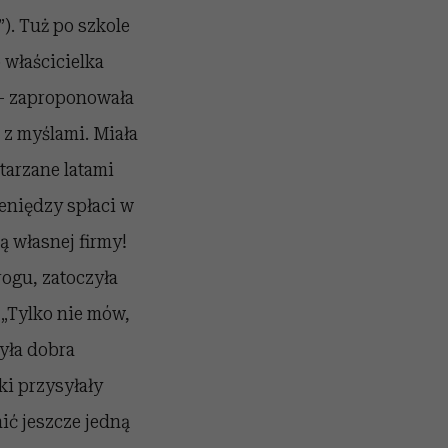
). Tuż po szkole
 właścicielka
 – zaproponowała
 z myślami. Miała
tarzane latami
ieniędzy spłaci w
wą własnej firmy!
ogu, zatoczyła
: „Tylko nie mów,
była dobra
ki przysyłały
ić jeszcze jedną