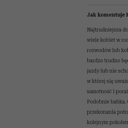
Jak komentuje K
Najtrudniejsza do
wiele kobiet w ro
rozwodów lub kob
bardzo trudno będ
jazdy lub nie sc
w której się uważ
samotność i poraż
Podobnie babka. 
przekonania potr
kolejnym pokoleni