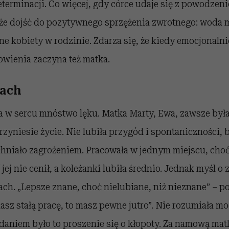
determinacji. Co więcej, gdy córce udaje się z powodze
oże dojść do pozytywnego sprzężenia zwrotnego: woda m
ne kobiety w rodzinie. Zdarza się, że kiedy emocjonalni
owienia zaczyna też matka.
rach
 a w sercu mnóstwo lęku. Matka Marty, Ewa, zawsze była
 przyniesie życie. Nie lubiła przygód i spontaniczności,
achniało zagrożeniem. Pracowała w jednym miejscu, cho
 jej nie cenił, a koleżanki lubiła średnio. Jednak myśl o
rach. „Lepsze znane, choć nielubiane, niż nieznane” – po
masz stałą pracę, to masz pewne jutro”. Nie rozumiała m
 zdaniem było to proszenie się o kłopoty. Za namową mat