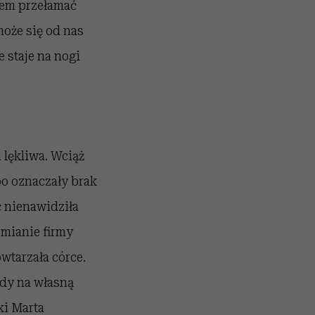
niem przełamać
oże się od nas
e staje na nogi
 lękliwa. Wciąż
 bo oznaczały brak
ć nienawidziła
 zmianie firmy
wtarzała córce.
ody na własną
ki Marta