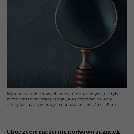
Wyrobienie sobie nowych nawyków myślowych, nie tylko
może usprawnić pracę mózgu, ale sprawi też, że lepiej
odnajdziemy się w nowych okolicznościach. (fot. iStock)
Choć życie raczej nie podsuwa zagadek