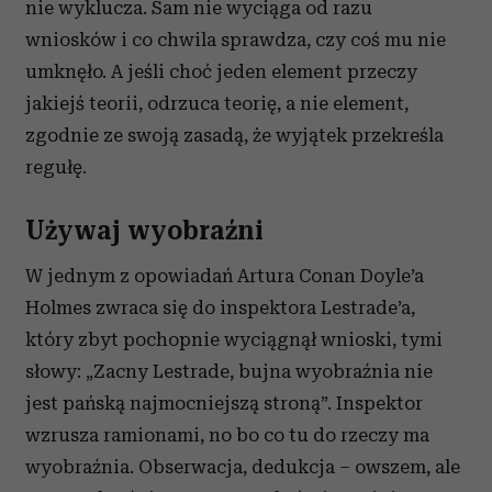
otrzymanymi od Ciebie lub uzyskanymi podczas
nie wyklucza. Sam nie wyciąga od razu
korzystania z ich usług.
wniosków i co chwila sprawdza, czy coś mu nie
umknęło. A jeśli choć jeden element przeczy
jakiejś teorii, odrzuca teorię, a nie element,
zgodnie ze swoją zasadą, że wyjątek przekreśla
regułę.
Używaj wyobraźni
W jednym z opowiadań Artura Conan Doyle’a
Holmes zwraca się do inspektora Lestrade’a,
który zbyt pochopnie wyciągnął wnioski, tymi
słowy: „Zacny Lestrade, bujna wyobraźnia nie
jest pańską najmocniejszą stroną”. Inspektor
wzrusza ramionami, no bo co tu do rzeczy ma
wyobraźnia. Obserwacja, dedukcja – owszem, ale