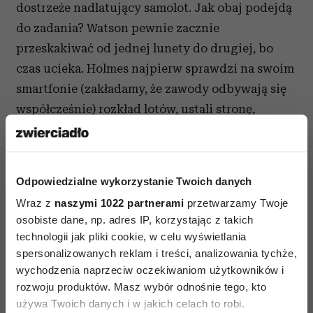
dostrzeże nadlatujący samolot. Jak obaj podejdą
do zadania? Watson pewnie zacznie
przeskakiwać od jednej lunety do drugiej, bo
czas ucieka. Holmes najpierw sprawdzi na swoim
smartfonie (zakładamy, że zawody odbywają się
współcześnie) rozkład lotów, ustali stronę,
z której powinien nadlecieć pierwszy samolot, po
czym spokojnie będzie go wypatrywał. Wniosek?
Musisz ustalić, na co masz patrzeć, jaki jest twój
Odpowiedzialne wykorzystanie Twoich danych
cel.
Wraz z
naszymi 1022 partnerami
przetwarzamy Twoje
osobiste dane, np. adres IP, korzystając z takich
technologii jak pliki cookie, w celu wyświetlania
Czytaj także
spersonalizowanych reklam i treści, analizowania tychże,
wychodzenia naprzeciw oczekiwaniom użytkowników i
rozwoju produktów. Masz wybór odnośnie tego, kto
używa Twoich danych i w jakich celach to robi.