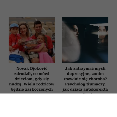
Novak Djoković
Jak zatrzymać myśli
zdradził, co mówi
depresyjne, zanim
dzieciom, gdy się
rozwinie się choroba?
nudzą. Wielu rodziców
Psycholog tłumaczy,
będzie zaskoczonych
jak działa autokorekta
myślenia