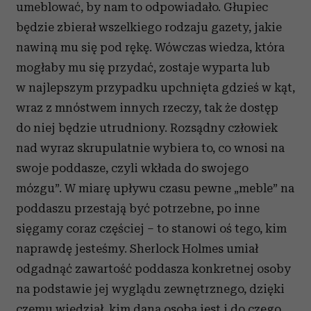
umeblować, by nam to odpowiadało. Głupiec
będzie zbierał wszelkiego rodzaju gazety, jakie
nawiną mu się pod rękę. Wówczas wiedza, która
mogłaby mu się przydać, zostaje wyparta lub
w najlepszym przypadku upchnięta gdzieś w kąt,
wraz z mnóstwem innych rzeczy, tak że dostęp
do niej będzie utrudniony. Rozsądny człowiek
nad wyraz skrupulatnie wybiera to, co wnosi na
swoje poddasze, czyli wkłada do swojego
mózgu”. W miarę upływu czasu pewne „meble” na
poddaszu przestają być potrzebne, po inne
sięgamy coraz częściej – to stanowi oś tego, kim
naprawdę jesteśmy. Sherlock Holmes umiał
odgadnąć zawartość poddasza konkretnej osoby
na podstawie jej wyglądu zewnętrznego, dzięki
czemu wiedział, kim dana osoba jest i do czego