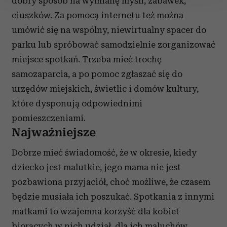
dobry sposób na wymianę myśli, zabawek,
ciuszków. Za pomocą internetu też można
Wykorzystujemy pliki cookie do spersonalizowania treści
umówić się na wspólny, niewirtualny spacer do
i reklam, aby oferować funkcje społecznościowe i
analizować ruch w naszej witrynie. Informacje o tym, jak
parku lub spróbować samodzielnie zorganizować
korzystasz z naszej witryny, udostępniamy partnerom
miejsce spotkań. Trzeba mieć trochę
społecznościowym, reklamowym i analitycznym.
samozaparcia, a po pomoc zgłaszać się do
Partnerzy mogą połączyć te informacje z innymi danymi
urzędów miejskich, świetlic i domów kultury,
otrzymanymi od Ciebie lub uzyskanymi podczas
które dysponują odpowiednimi
korzystania z ich usług.
pomieszczeniami.
Najważniejsze
Dobrze mieć świadomość, że w okresie, kiedy
dziecko jest malutkie, jego mama nie jest
pozbawiona przyjaciół, choć możliwe, że czasem
będzie musiała ich poszukać. Spotkania z innymi
matkami to wzajemna korzyść dla kobiet
biorących w nich udział, dla ich maluchów