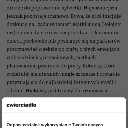
drodze do poprawienia sylwetki. Najważniejsza
jednak pozostaje rozmowa. Bywa, że ktoś inicjuje
dyskusję na „zadany temat”. Matki mogą (kolejny
raz) opowiedzieć o swoim porodzie, o karmieniu
dzieci, pochwalić lub poskarżyć się na partnerów,
porozmawiać o seksie po ciąży, o złych emocjach
wobec dziecka, o teściowych, matkach i
planowanym powrocie do pracy. Kobiety, które
wcześniej się nie znały, nagle szczerze i otwarcie
przyznają się do najbardziej intymnych myśli i
odczuć. Niekiedy jest to zwykła rozmowa, a
niekiedy prawie terapia.
-
Jesteśmy jak pigułka antydepresyjna
– mówi
Joanna Szpak- Ostachowska z warszawskiego
Odpowiedzialne wykorzystanie Twoich danych