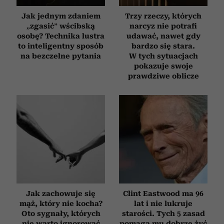
Jak jednym zdaniem
Trzy rzeczy, których
„zgasić” wścibską
narcyz nie potrafi
osobę? Technika lustra
udawać, nawet gdy
to inteligentny sposób
bardzo się stara.
na bezczelne pytania
W tych sytuacjach
pokazuje swoje
prawdziwe oblicze
Jak zachowuje się
Clint Eastwood ma 96
mąż, który nie kocha?
lat i nie lukruje
Oto sygnały, których
starości. Tych 5 zasad
nie warto ignorować
pomaga mu dobrze żyć