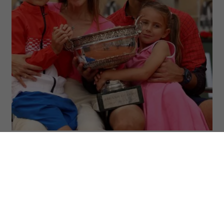
Novak Djoković z żoną Jeleną i dziećmi, Stefanem i Tarą.
(Fot. Clive Brunskill/Getty Images)
Kiedy dziecko mówi: „Nudzę się”, wielu
rodziców odruchowo próbuje znaleźć mu