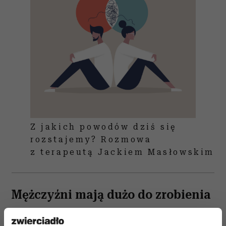
Z jakich powodów dziś się
rozstajemy? Rozmowa
z terapeutą Jackiem Masłowskim
Mężczyźni mają dużo do zrobienia
Ostatnie amerykańskie badania nad związkami