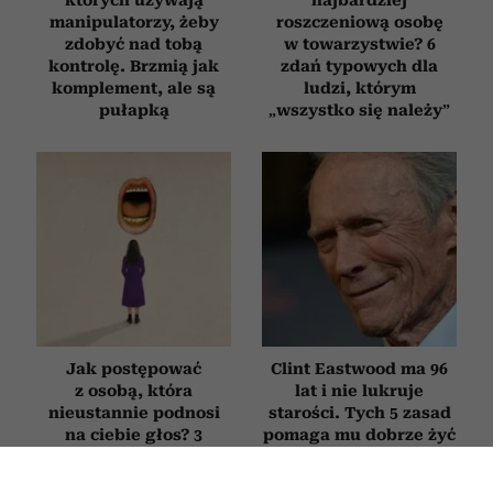
manipulatorzy, żeby
roszczeniową osobę
zdobyć nad tobą
w towarzystwie? 6
kontrolę. Brzmią jak
zdań typowych dla
komplement, ale są
ludzi, którym
pułapką
„wszystko się należy”
Jak postępować
Clint Eastwood ma 96
z osobą, która
lat i nie lukruje
nieustannie podnosi
starości. Tych 5 zasad
na ciebie głos? 3
pomaga mu dobrze żyć
sposoby na poradzenie
mimo upływu lat
sobie z „krzykaczem”