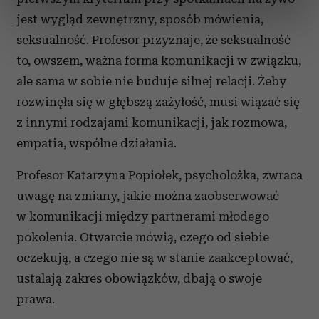
dane są przetwarzane oraz ustaw własne preferencje w
jest wygląd zewnętrzny, sposób mówienia,
sekcji szczegółów
. W Deklaracji plików cookie możesz
seksualność. Profesor przyznaje, że seksualność
zmienić lub wycofać swoją zgodę w dowolnej chwili.
to, owszem, ważna forma komunikacji w związku,
Wykorzystujemy pliki cookie do spersonalizowania treści
ale sama w sobie nie buduje silnej relacji. Żeby
i reklam, aby oferować funkcje społecznościowe i
rozwinęła się w głębszą zażyłość, musi wiązać się
analizować ruch w naszej witrynie. Informacje o tym, jak
z innymi rodzajami komunikacji, jak rozmowa,
korzystasz z naszej witryny, udostępniamy partnerom
empatia, wspólne działania.
społecznościowym, reklamowym i analitycznym.
Partnerzy mogą połączyć te informacje z innymi danymi
Profesor Katarzyna Popiołek, psycholożka, zwraca
otrzymanymi od Ciebie lub uzyskanymi podczas
uwagę na zmiany, jakie można zaobserwować
korzystania z ich usług.
w komunikacji między partnerami młodego
pokolenia. Otwarcie mówią, czego od siebie
oczekują, a czego nie są w stanie zaakceptować,
ustalają zakres obowiązków, dbają o swoje
prawa.