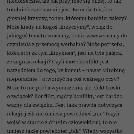
niedorzeczne, ale jak przyjrzeć się bliżej, to tak
totalnie bez sensu nie jest. Bo może ten, kto
głośniej krzyczy, to ten, któremu bardziej zależy?
Może kiedy na kogoś „krzyczymy”, wciąż do
jakiegoś tematu wracamy, to nie zawsze mamy do
czynienia z przemocą werbalną? Może potrzeba,
która stoi za tym „krzykiem”, jest na tyle paląca,
że zagraża relacji? Czyli może konflikt jest
narzędziem do tego, by komuś – nawet odrobinę
nieporadnie – otworzyć na coś ważnego oczy?
Może to nie próba wymuszenia, ale efekt troski
o związek? Konflikt, mądry konflikt, jest bardzo
ważny dla związku. Jest taka prawda dotycząca
relacji: jeśli nie umiesz powiedzieć „nie” (czyli
wejść w starcie z drugim człowiekiem), to nie
umiesz także powiedzieć „tak”. Wtedy wszystko