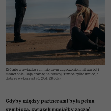
Kłótnie w związku są mniejszym zagrożeniem niż zastój i
monotonia. Dają szansę na rozwój. Trzeba tylko umieć je
dobrze wykorzystać. (Fot. iStock)
Gdyby między partnerami była pełna
symbioza, związek musiałby zacząć