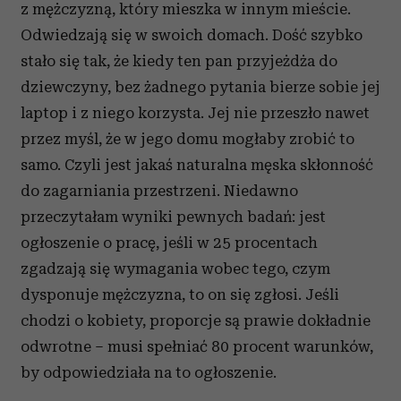
z mężczyzną, który mieszka w innym mieście.
Partnerzy mogą połączyć te informacje z innymi danymi
Odwiedzają się w swoich domach. Dość szybko
otrzymanymi od Ciebie lub uzyskanymi podczas
stało się tak, że kiedy ten pan przyjeżdża do
korzystania z ich usług.
dziewczyny, bez żadnego pytania bierze sobie jej
laptop i z niego korzysta. Jej nie przeszło nawet
przez myśl, że w jego domu mogłaby zrobić to
samo. Czyli jest jakaś naturalna męska skłonność
do zagarniania przestrzeni. Niedawno
przeczytałam wyniki pewnych badań: jest
ogłoszenie o pracę, jeśli w 25 procentach
zgadzają się wymagania wobec tego, czym
dysponuje mężczyzna, to on się zgłosi. Jeśli
chodzi o kobiety, proporcje są prawie dokładnie
odwrotne – musi spełniać 80 procent warunków,
by odpowiedziała na to ogłoszenie.