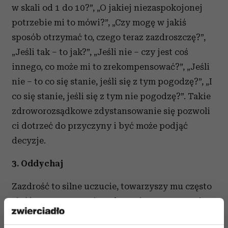
w skali od 1 do 10?”, „O jakiej niezaspokojonej
potrzebie mi to mówi?”, „Czy mogę w jakiś
sposób otrzymać to, czego teraz zazdroszczę?”,
„Jeśli tak – to jak?”, „Jeśli nie – czy jest coś
innego, co może mi to zrekompensować?”, „Jeśli
nie – to co się stanie, jeśli się z tym pogodzę?”, „I
co się stanie, jeśli się z tym nie pogodzę?”. Takie
zdroworozsądkowe zdystansowanie się pozwoli
ci dotrzeć do przyczyny i być może podjąć
decyzje.
3. Oddychaj
Zazdrość to silne uczucie, towarzyszy mu często
złość, a nawet agresja. Gdy czujesz mocny gniew,
weź 10 pogłębionych spokojnych oddechów,