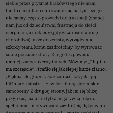
siebie przez pryzmat braków (tego nie mam,
tamto chce). Koncentrowanie się na tym, czego
nie mamy, często prowadzi do frustracji (znanej
nam już od dzieciństwa), frustracja do złości,
cierpienia, a niekiedy (gdy zazdrość staje się
chorobliwa) także do zemsty, wyrządzenia
szkody temu, komu zazdrościmy, by wyrównać
sobie poczucie straty. Z tego też powodu
umniejszamy sukcesy innych. Mówimy: „Głupi to
ma szczęście”, „Trafiło się jak ślepej kurze ziarno”,
„Piękna, ale głupia”. Bo zazdrość, tak jak i jej
bliźniacza siostra – zawiść – biorą się z niskiej
samooceny. Z drugiej strony, jak im się bliżej
przyjrzeć, mają nie tylko negatywną rolę do
spełnienia – motywowani zazdrością dążymy np.