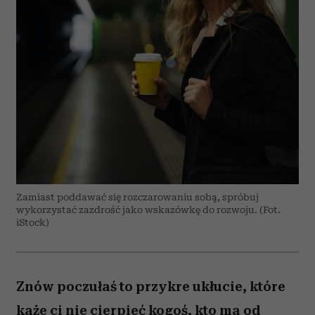
Zamiast poddawać się rozczarowaniu sobą, spróbuj
wykorzystać zazdrość jako wskazówkę do rozwoju. (Fot.
iStock)
Znów poczułaś to przykre ukłucie, które
każe ci nie cierpieć kogoś, kto ma od