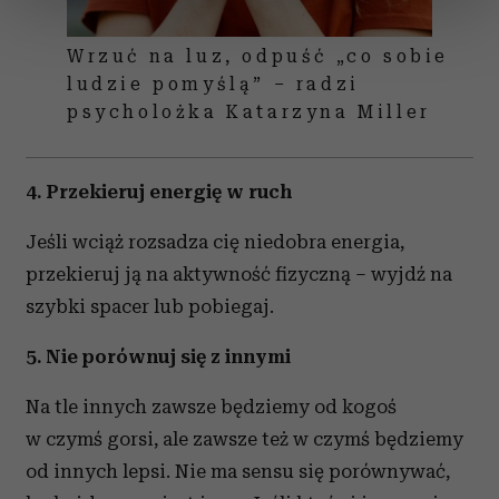
sekcji szczegółów
. W Deklaracji plików cookie możesz
zmienić lub wycofać swoją zgodę w dowolnej chwili.
Wrzuć na luz, odpuść „co sobie
ludzie pomyślą” – radzi
Wykorzystujemy pliki cookie do spersonalizowania treści
psycholożka Katarzyna Miller
i reklam, aby oferować funkcje społecznościowe i
analizować ruch w naszej witrynie. Informacje o tym, jak
korzystasz z naszej witryny, udostępniamy partnerom
4. Przekieruj energię w ruch
społecznościowym, reklamowym i analitycznym.
Partnerzy mogą połączyć te informacje z innymi danymi
Jeśli wciąż rozsadza cię niedobra energia,
otrzymanymi od Ciebie lub uzyskanymi podczas
przekieruj ją na aktywność fizyczną – wyjdź na
korzystania z ich usług.
szybki spacer lub pobiegaj.
5. Nie porównuj się z innymi
Na tle innych zawsze będziemy od kogoś
w czymś gorsi, ale zawsze też w czymś będziemy
od innych lepsi. Nie ma sensu się porównywać,