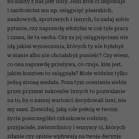
bo każdy z nas jest inny. Jeśli ktoś ci imponuje
i zazdrościsz mu np. osiągnięć pisarskich,
naukowych, sportowych i innych, to zadaj sobie
pytanie, czy naprawdę włożyłaś w coś tyle pracy
i czasu, ile ta osoba. Czy za jej osiągnięciami nie
idą jakieś wyrzeczenia, których ty nie byłabyś
w stanie albo nie chciałabyś ponieść? Czy wiesz,
co ona naprawdę przeżywa, co czuje, kim jest,
jakim kosztem to osiągnęła? Może widzisz tylko
jedną stronę medalu. Poza tym ocenianie siebie
przez pryzmat sukcesów innych to pozwalanie
na to, by o naszej wartości decydowali inni, nie
my sami. Zrewiduj, jaką role pełnią w twoim
życiu poszczególni członkowie rodziny,
przyjaciele, zwierzchnicy i wszyscy ci, których
zdanie czy opinie wpływają na twoje decyzje