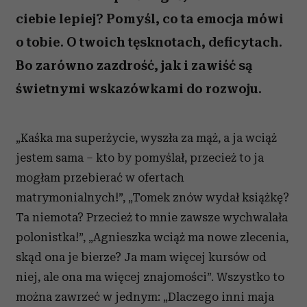
ciebie lepiej? Pomyśl, co ta emocja mówi
o tobie. O twoich tęsknotach, deficytach.
Bo zarówno zazdrość, jak i zawiść są
świetnymi wskazówkami do rozwoju.
„Kaśka ma superżycie, wyszła za mąż, a ja wciąż
jestem sama – kto by pomyślał, przecież to ja
mogłam przebierać w ofertach
matrymonialnych!”, „Tomek znów wydał książkę?
Ta niemota? Przecież to mnie zawsze wychwalała
polonistka!”, „Agnieszka wciąż ma nowe zlecenia,
skąd ona je bierze? Ja mam więcej kursów od
niej, ale ona ma więcej znajomości”. Wszystko to
można zawrzeć w jednym: „Dlaczego inni maja