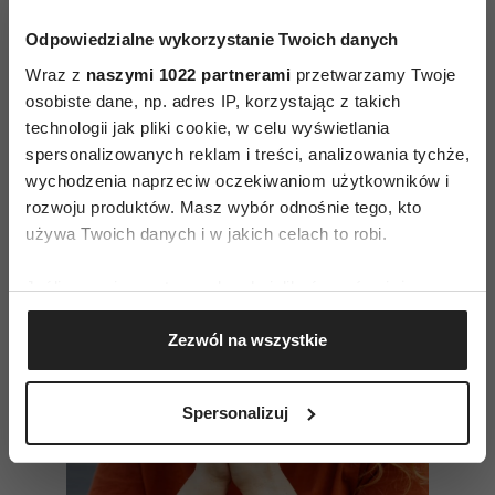
które wyciszą emocje i pozwolą powrócić do
logicznego myślenia. Wdychaj i wydychaj
Odpowiedzialne wykorzystanie Twoich danych
powietrze nosem.
Wraz z
naszymi 1022 partnerami
przetwarzamy Twoje
osobiste dane, np. adres IP, korzystając z takich
technologii jak pliki cookie, w celu wyświetlania
Czytaj także
spersonalizowanych reklam i treści, analizowania tychże,
wychodzenia naprzeciw oczekiwaniom użytkowników i
rozwoju produktów. Masz wybór odnośnie tego, kto
używa Twoich danych i w jakich celach to robi.
Jeśli wyrazisz na to zgodę, chcielibyśmy również:
Gromadzić dane dotyczące Twojej lokalizacji
Zezwól na wszystkie
geograficznej z dokładnością nawet do kilku metrów
Identyfikować Twoje urządzenie, aktywnie
analizując charakteryzującego je zbiory danych
Spersonalizuj
(fingerprinting, czyli wirtualny odcisk palca)
Dowiedz się więcej odnośnie tego, jak Twoje osobiste
dane są przetwarzane oraz ustaw własne preferencje w