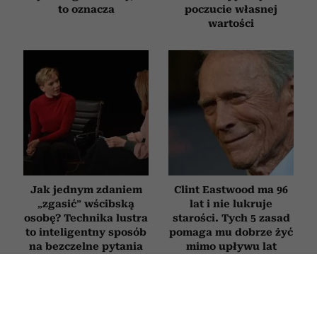
to oznacza
poczucie własnej
wartości
Jak jednym zdaniem
Clint Eastwood ma 96
„zgasić” wścibską
lat i nie lukruje
osobę? Technika lustra
starości. Tych 5 zasad
to inteligentny sposób
pomaga mu dobrze żyć
na bezczelne pytania
mimo upływu lat