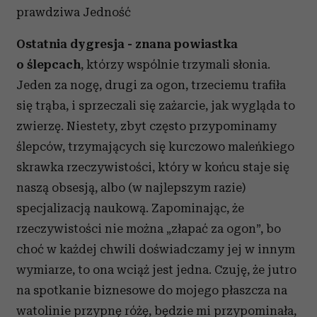
Partnerzy mogą połączyć te informacje z innymi danymi
prawdziwa Jedność
otrzymanymi od Ciebie lub uzyskanymi podczas
Ostatnia dygresja - znana powiastka
korzystania z ich usług.
o ślepcach
, którzy wspólnie trzymali słonia.
Jeden za nogę, drugi za ogon, trzeciemu trafiła
się trąba, i sprzeczali się zażarcie, jak wygląda to
zwierzę. Niestety, zbyt często przypominamy
ślepców, trzymających się kurczowo maleńkiego
skrawka rzeczywistości, który w końcu staje się
naszą obsesją, albo (w najlepszym razie)
specjalizacją naukową. Zapominając, że
rzeczywistości nie można „złapać za ogon”, bo
choć w każdej chwili doświadczamy jej w innym
wymiarze, to ona wciąż jest jedna. Czuję, że jutro
na spotkanie biznesowe do mojego płaszcza na
watolinie przypnę różę, będzie mi przypominała,