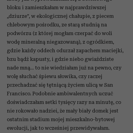
bloku i zamieszkałam w najprawdziwszej
„dziurze”, w ekologicznej chałupie, z piecem
chlebowym pośrodku, ze starą studnią na
podwórzu (z której mogłam czerpać do woli
wodę mineralną niegazowaną), z ogródkiem,
gdzie każdy oddech odurzał zapachem maciejki,
bzu bądź kapusty, i gdzie niebo gwiaździste
nade mną... to nie wiedziałam już na pewno, czy
wolę słuchać śpiewu słowika, czy raczej
przechadzać się tętniącą życiem ulicą w San
Francisco. Podobnie ambiwalentnych uczuć
doświadczałam setki tysięcy razy na minutę, co
nie rokowało nadziei, że mały biały domek jest
ostatnim stadium mojej mieszkalno-bytowej
ewolucji, jak to wcześniej przewidywałam.