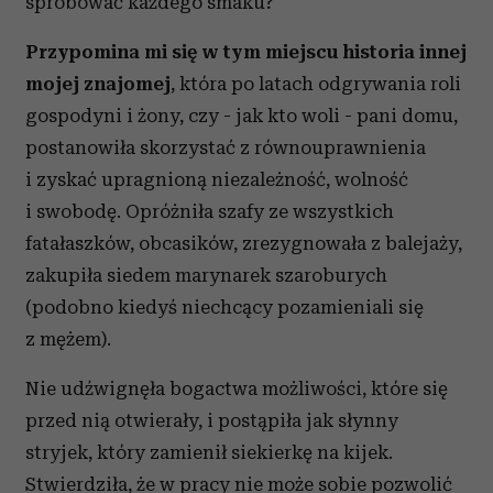
spróbować każdego smaku?
Przypomina mi się w tym miejscu historia innej
mojej znajomej
, która po latach odgrywania roli
gospodyni i żony, czy - jak kto woli - pani domu,
postanowiła skorzystać z równouprawnienia
i zyskać upragnioną niezależność, wolność
i swobodę. Opróżniła szafy ze wszystkich
fatałaszków, obcasików, zrezygnowała z balejaży,
zakupiła siedem marynarek szaroburych
(podobno kiedyś niechcący pozamieniali się
z mężem).
Nie udźwignęła bogactwa możliwości, które się
przed nią otwierały, i postąpiła jak słynny
stryjek, który zamienił siekierkę na kijek.
Stwierdziła, że w pracy nie może sobie pozwolić