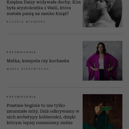
Księżna Daisy widywała duchy. Kim
była arystokratka z Walii, która
została panią na zamku Książ?
KLAUDIA MIZERSKA
PSYCHOLOGIA
Matka, kumpela czy kochanka
MARTA NIEDŹWIECKA
PSYCHOLOGIA
Prastare boginie to nie tylko
zmurszałe mity. Dziś odkrywamy w
nich archetypy kobiecości, dzięki
którym lepiej rozumiemy siebie