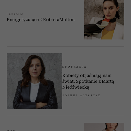
REKLAMA
Energetyzująca #KobietaMolton
SPOTKANIA
Kobiety objaśniają nam
świat. Spotkanie z Martą
Niedźwiecką
JOANNA OLEKSZYK