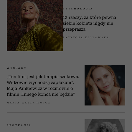
PSYCHOLOGIA
12 rzeczy, za które pewna
siebie kobieta nigdy nie
przeprasza
PATRYCJA KLIKOWSKA
WYWIADY
„Ten film jest jak terapia szokowa.
Widzowie wychodzą zapłakani”.
Maja Pankiewicz w rozmowie o
filmie „Innego końca nie będzie”
MARTA WASZKIEWICZ
SPOTKANIA