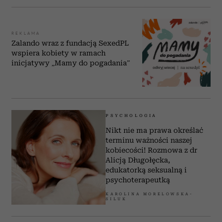
REKLAMA
Zalando wraz z fundacją SexedPL
wspiera kobiety w ramach
inicjatywy „Mamy do pogadania”
PSYCHOLOGIA
Nikt nie ma prawa określać
terminu ważności naszej
kobiecości! Rozmowa z dr
Alicją Długołęcka,
edukatorką seksualną i
psychoterapeutką
KAROLINA MORELOWSKA-
SILUK