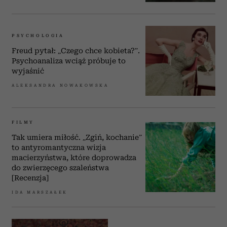
PSYCHOLOGIA
Freud pytał: „Czego chce kobieta?”.
Psychoanaliza wciąż próbuje to
wyjaśnić
ALEKSANDRA NOWAKOWSKA
FILMY
Tak umiera miłość. „Zgiń, kochanie”
to antyromantyczna wizja
macierzyństwa, które doprowadza
do zwierzęcego szaleństwa
[Recenzja]
IDA MARSZAŁEK