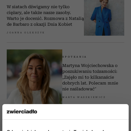
W siatach dźwigamy nie tylko
ciężary, ale także nasze zasoby.
Warto je docenić. Rozmowa z Natalią
de Barbaro z okazji Dnia Kobiet
JOANNA OLEKSZYK
SPOTKANIA
Martyna Wojciechowska o
poszukiwaniu tożsamości:
„Zajęło mi to kilkanaście
dobrych lat. Polecam mnie
nie naśladować”
MARTA WASZKIEWICZ