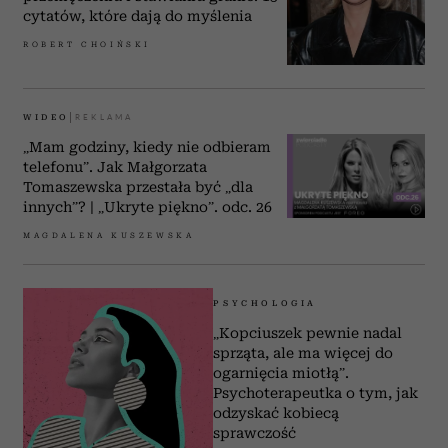
cytatów, które dają do myślenia
ROBERT CHOIŃSKI
WIDEO
„Mam godziny, kiedy nie odbieram
telefonu”. Jak Małgorzata
Tomaszewska przestała być „dla
innych”? | „Ukryte piękno”. odc. 26
MAGDALENA KUSZEWSKA
PSYCHOLOGIA
„Kopciuszek pewnie nadal
sprząta, ale ma więcej do
ogarnięcia miotłą”.
Psychoterapeutka o tym, jak
odzyskać kobiecą
sprawczość