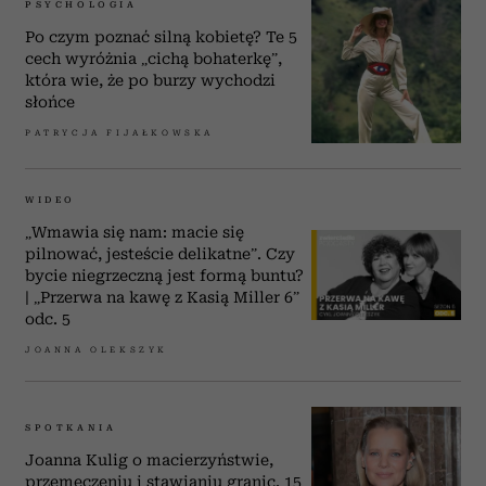
PSYCHOLOGIA
Po czym poznać silną kobietę? Te 5
cech wyróżnia „cichą bohaterkę”,
która wie, że po burzy wychodzi
słońce
PATRYCJA FIJAŁKOWSKA
WIDEO
„Wmawia się nam: macie się
pilnować, jesteście delikatne”. Czy
bycie niegrzeczną jest formą buntu?
| „Przerwa na kawę z Kasią Miller 6”
odc. 5
JOANNA OLEKSZYK
SPOTKANIA
Joanna Kulig o macierzyństwie,
przemęczeniu i stawianiu granic. 15