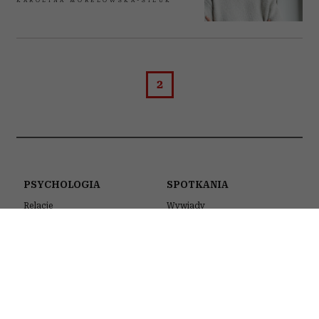
KAROLINA MORELOWSKA-SILUK
2
PSYCHOLOGIA
SPOTKANIA
Relacje
Wywiady
Seks
Podcasty
Praca
Wideo
Wychowanie
Akademia Zwierciadła
Kulisy naszych sesji