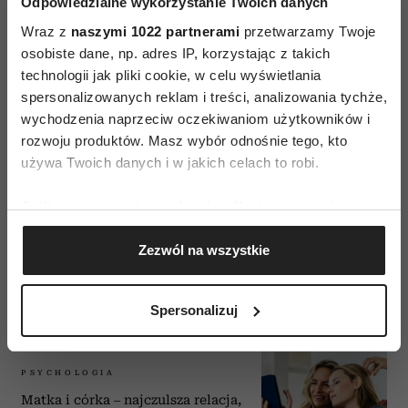
Odpowiedzialne wykorzystanie Twoich danych
SPOTKANIA
Wraz z
naszymi 1022 partnerami
przetwarzamy Twoje
Daria Zawiałow: „Z
chłopaczarstwa przeszłam w
osobiste dane, np. adres IP, korzystając z takich
dziewczyńskość”
technologii jak pliki cookie, w celu wyświetlania
spersonalizowanych reklam i treści, analizowania tychże,
JOANNA OLEKSZYK
wychodzenia naprzeciw oczekiwaniom użytkowników i
rozwoju produktów. Masz wybór odnośnie tego, kto
używa Twoich danych i w jakich celach to robi.
SPOTKANIA
Jeśli wyrazisz na to zgodę, chcielibyśmy również:
Czy kobiety odmienią świat
Gromadzić dane dotyczące Twojej lokalizacji
polityki? Poznaj nowe polskie
Zezwól na wszystkie
geograficznej z dokładnością nawet do kilku metrów
ministry
Identyfikować Twoje urządzenie, aktywnie
MARTA URBANIAK-PIOTROWSKA
analizując charakteryzującego je zbiory danych
Spersonalizuj
(fingerprinting, czyli wirtualny odcisk palca)
Dowiedz się więcej odnośnie tego, jak Twoje osobiste
dane są przetwarzane oraz ustaw własne preferencje w
PSYCHOLOGIA
sekcji szczegółów
. W Deklaracji plików cookie możesz
Matka i córka – najczulsza relacja,