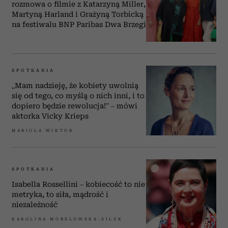
rozmowa o filmie z Katarzyną Miller,
Martyną Harland i Grażyną Torbicką
na festiwalu BNP Paribas Dwa Brzegi
SPOTKANIA
„Mam nadzieję, że kobiety uwolnią
się od tego, co myślą o nich inni, i to
dopiero będzie rewolucja!” – mówi
aktorka Vicky Krieps
MARIOLA WIKTOR
SPOTKANIA
Isabella Rossellini – kobiecość to nie
metryka, to siła, mądrość i
niezależność
KAROLINA MORELOWSKA-SILUK