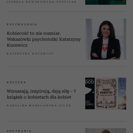
IZABELA NOWAKOWSKA-TEOFILAK
PSYCHOLOGIA
Kobiecość to nie rozmiar.
Wskazówki psycholożki Katarzyny
Kucewicz
KATARZYNA KUCEWICZ
KULTURA
Wzruszają, inspirują, dają siłę – 7
książek o kobietach dla kobiet
KAROLINA MORELOWSKA-SILUK
SPOTKANIA