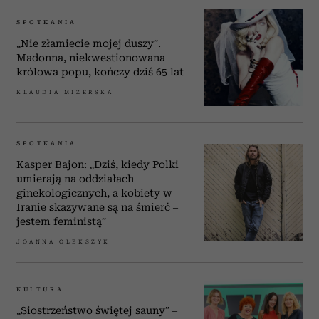
SPOTKANIA
„Nie złamiecie mojej duszy”.
Madonna, niekwestionowana
królowa popu, kończy dziś 65 lat
KLAUDIA MIZERSKA
SPOTKANIA
Kasper Bajon: „Dziś, kiedy Polki
umierają na oddziałach
ginekologicznych, a kobiety w
Iranie skazywane są na śmierć –
jestem feministą”
JOANNA OLEKSZYK
KULTURA
„Siostrzeństwo świętej sauny” –