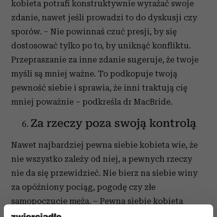
kobieta potrafi konstruktywnie wyrażać swoje
zdanie, nawet jeśli prowadzi to do dyskusji czy
sporów. – Nie powinnaś czuć presji, by się
dostosować tylko po to, by uniknąć konfliktu.
Przepraszanie za inne zdanie sugeruje, że twoje
myśli są mniej ważne. To podkopuje twoją
pewność siebie i sprawia, że inni traktują cię
mniej poważnie – podkreśla dr MacBride.
Za rzeczy poza swoją kontrolą
Nawet najbardziej pewna siebie kobieta wie, że
nie wszystko zależy od niej, a pewnych rzeczy
nie da się przewidzieć. Nie bierz na siebie winy
za opóźniony pociąg, pogodę czy złe
samopoczucie męża. – Pewna siebie kobieta
potrafi przyjąć odpowiedzialność tylko tam,