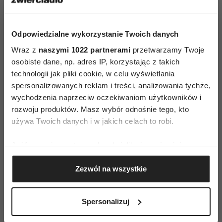
gdzie to konieczne. Jeśli np. spóźni się na
spotkanie, podziękuje za cierpliwość, ale nie
Odpowiedzialne wykorzystanie Twoich danych
przeprosi za opóźnienie metra – dodaje dr
Wraz z
naszymi 1022 partnerami
przetwarzamy Twoje
McGeehan.
osobiste dane, np. adres IP, korzystając z takich
technologii jak pliki cookie, w celu wyświetlania
Za swoje potrzeby
spersonalizowanych reklam i treści, analizowania tychże,
wychodzenia naprzeciw oczekiwaniom użytkowników i
To, że masz potrzeby – odpoczynku, wsparcia,
rozwoju produktów. Masz wybór odnośnie tego, kto
przestrzeni czy rozmowy – jest naturalne i nie
używa Twoich danych i w jakich celach to robi.
wymaga usprawiedliwiania. A co za tym idzie –
nie musisz za to przepraszać. – Potrzeby nie są
Jeśli wyrazisz na to zgodę, chcielibyśmy również:
ciężarem – są podstawą szczerych relacji i są
Gromadzić dane dotyczące Twojej lokalizacji
Zezwól na wszystkie
geograficznej z dokładnością nawet do kilku metrów
ludzkie – tłumaczy dr McGeehan. I dodaje: –
Identyfikować Twoje urządzenie, aktywnie
Pewne siebie kobiety wiedzą, że ich potrzeby nie
analizując charakteryzującego je zbiory danych
są przesadą – to informacja o tym, jak się z nimi
Spersonalizuj
(fingerprinting, czyli wirtualny odcisk palca)
obchodzić z szacunkiem.
Dowiedz się więcej odnośnie tego, jak Twoje osobiste