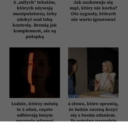
6 „miłych” tekstów,
Jak zachowuje się
których używają
mąż, który nie kocha?
manipulatorzy, żeby
Oto sygnały, których
zdobyć nad tobą
nie warto ignorować
kontrolę. Brzmią jak
komplement, ale są
pułapką
Ludzie, którzy mówią
4 słowa, które sprawią,
te 5 zdań, często
że ludzie zaczną liczyć
odbierają innym
się z twoim zdaniem.
poczucie własnej
To potężne narzędzie
wartości
wywierania wpływu