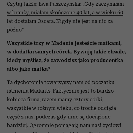
Czytaj także:
Ewa Puszczyńska: „Gdy zaczynałam
Partnerzy mogą połączyć te informacje z innymi danymi
w branży, miałam skończone 40 lat, a w wieku 60
otrzymanymi od Ciebie lub uzyskanymi podczas
lat dostałam Oscara. Nigdy nie jest na nic za
korzystania z ich usług.
późno”
Wszystkie trzy w Madants jesteście matkami,
w dodatku samych córek. Bywają takie chwile,
kiedy myślisz, że zawodzisz jako producentka
albo jako matka?
Ta dychotomia towarzyszy nam od początku
istnienia Madants. Faktycznie jest to bardzo
kobieca firma, razem mamy cztery córki,
wszystkie w różnym wieku, co trochę odciąża
część z nas, podczas gdy inne są dociążone
bardziej. Ogromnie pomagają nam nasi życiowi