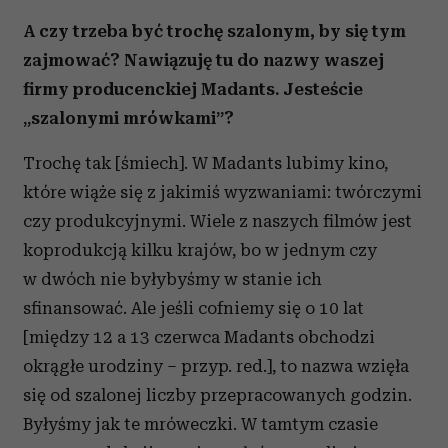
A czy trzeba być trochę szalonym, by się tym
zajmować? Nawiązuję tu do nazwy waszej
firmy producenckiej Madants. Jesteście
„szalonymi mrówkami”?
Trochę tak [śmiech]. W Madants lubimy kino,
które wiąże się z jakimiś wyzwaniami: twórczymi
czy produkcyjnymi. Wiele z naszych filmów jest
koprodukcją kilku krajów, bo w jednym czy
w dwóch nie byłybyśmy w stanie ich
sfinansować. Ale jeśli cofniemy się o 10 lat
[między 12 a 13 czerwca Madants obchodzi
okrągłe urodziny – przyp. red.], to nazwa wzięła
się od szalonej liczby przepracowanych godzin.
Byłyśmy jak te mróweczki. W tamtym czasie