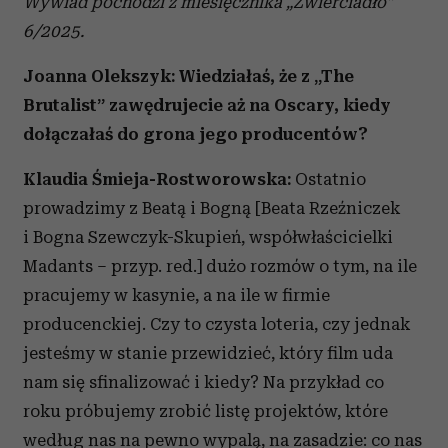
Wywiad pochodzi z miesięcznika „Zwierciadło”
6/2025.
Joanna Olekszyk: Wiedziałaś, że z „The
Brutalist” zawędrujecie aż na Oscary, kiedy
dołączałaś do grona jego producentów?
Klaudia Śmieja-Rostworowska:
Ostatnio
prowadzimy z Beatą i Bogną [Beata Rzeźniczek
i Bogna Szewczyk-Skupień, współwłaścicielki
Madants – przyp. red.] dużo rozmów o tym, na ile
pracujemy w kasynie, a na ile w firmie
producenckiej. Czy to czysta loteria, czy jednak
jesteśmy w stanie przewidzieć, który film uda
nam się sfinalizować i kiedy? Na przykład co
roku próbujemy zrobić listę projektów, które
według nas na pewno wypalą, na zasadzie: co nas