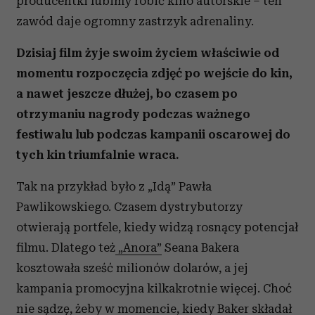
producentki lubimy robić kino autorskie – ten
zawód daje ogromny zastrzyk adrenaliny.
Dzisiaj film żyje swoim życiem właściwie od
momentu rozpoczęcia zdjęć po wejście do kin,
a nawet jeszcze dłużej, bo czasem po
otrzymaniu nagrody podczas ważnego
festiwalu lub podczas kampanii oscarowej do
tych kin triumfalnie wraca.
Tak na przykład było z „Idą” Pawła
Pawlikowskiego. Czasem dystrybutorzy
otwierają portfele, kiedy widzą rosnący potencjał
filmu. Dlatego też
„Anora”
Seana Bakera
kosztowała sześć milionów dolarów, a jej
kampania promocyjna kilkakrotnie więcej. Choć
nie sądzę, żeby w momencie, kiedy Baker składał