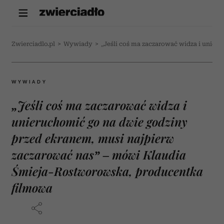
Zwierciadlo.pl
>
Wywiady
>
„Jeśli coś ma zaczarować widza i unie
WYWIADY
„Jeśli coś ma zaczarować widza i
unieruchomić go na dwie godziny
przed ekranem, musi najpierw
zaczarować nas” – mówi Klaudia
Śmieja-Rostworowska, producentka
filmowa