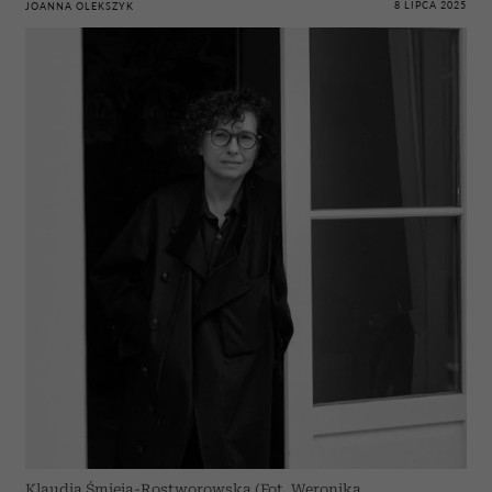
8 LIPCA 2025
JOANNA OLEKSZYK
Klaudia Śmieja-Rostworowska (Fot. Weronika