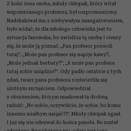
Z kolei inna osoba, młody chłopak, który witał
wspomnianego profesora, był rozpromieniony.
Nadskakiwał mu z niebywałym zaangażowaniem,
było widać, że dla młodego człowieka jest to
sytuacja fanowska, bo uwielbia tę osobę i cieszy
się, że może ją poznać. „Pan profesor pozwoli
tutaj”, „Może pan profesor się napije kawy?,
„Może jednak herbaty?”, „A może pan profesor
tutaj sobie usiądzie?”. Gdy padło ostatnie z tych
zdań, twarz pana profesora rozświetliła się
ulotnym szczęściem. Odpowiedział
z oburzeniem, którym maskował tę drobną
radość: „No sobie, oczywiście, że sobie, bo komu
innemu miałbym usiąść?!”. Młody chłopak zgasł.
I już się nie odezwał do końca panelu. Bo został
zdeptany. Bo pokazano mu, gdzie jest jego