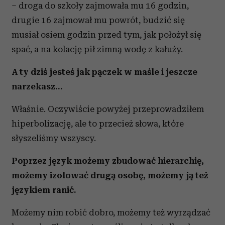
– droga do szkoły zajmowała mu 16 godzin,
drugie 16 zajmował mu powrót, budzić się
musiał osiem godzin przed tym, jak położył się
spać, a na kolację pił zimną wodę z kałuży.
A ty dziś jesteś jak pączek w maśle i jeszcze
narzekasz…
Właśnie. Oczywiście powyżej przeprowadziłem
hiperbolizację, ale to przecież słowa, które
słyszeliśmy wszyscy.
Poprzez język możemy zbudować hierarchię,
możemy izolować drugą osobę, możemy ją też
językiem ranić.
Możemy nim robić dobro, możemy też wyrządzać