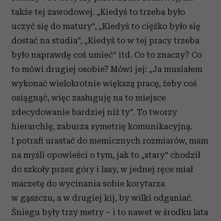
także tej zawodowej. „Kiedyś to trzeba było
uczyć się do matury”, „Kiedyś to ciężko było się
dostać na studia”, „Kiedyś to w tej pracy trzeba
było naprawdę coś umieć” itd. Co to znaczy? Co
to mówi drugiej osobie? Mówi jej: „Ja musiałem
wykonać wielokrotnie większą pracę, żeby coś
osiągnąć, więc zasługuję na to miejsce
zdecydowanie bardziej niż ty”. To tworzy
hierarchię, zaburza symetrię komunikacyjną.
I potrafi urastać do memicznych rozmiarów, mam
na myśli opowieści o tym, jak to „stary” chodził
do szkoły przez góry i lasy, w jednej ręce miał
maczetę do wycinania sobie korytarza
w gąszczu, a w drugiej kij, by wilki odganiać.
Śniegu były trzy metry – i to nawet w środku lata