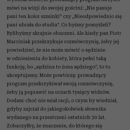
Partnerzy mogą połączyć te informacje z innymi danymi
mówi na wizji do swojej gościni: „Nie pasuje
otrzymanymi od Ciebie lub uzyskanymi podczas
pani ten kolor szminki” czy „Nieodpowiednio się
korzystania z ich usług.
pani ubrała do studia”. Co byśmy pomyśleli?
Bylibyśmy skrajnie oburzeni. Ale kiedy pan Piotr
Marciniak przekrzykuje rozmówczynię, żeby jej
powiedzieć, że nie może mówić o sędzinie
w odniesieniu do kobiety, która pełni taką
funkcję, bo „sędzina to żona sędziego”, to to
akceptujemy. Może powtórzę: prowadzący
program przekrzykiwał swoją rozmówczynię,
żeby ją poprawić na oczach tysięcy widzów.
Dodam: choć nie miał racji, o czym by wiedział,
gdyby zajrzał do jakiegokolwiek słownika
wydanego na przestrzeni ostatnich 30 lat.
Zobaczyłby, że znaczenie, do którego się