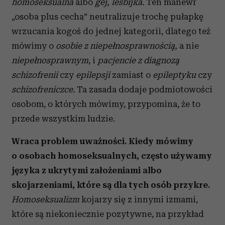
homoseksualna
albo
gej, lesbijka.
Ten manewr
„osoba plus cecha” neutralizuje trochę pułapkę
wrzucania kogoś do jednej kategorii, dlatego też
mówimy o
osobie z niepełnosprawnością,
a nie
niepełnosprawnym
, i
pacjencie z diagnozą
schizofrenii
czy
epilepsji
zamiast o
epileptyku
czy
schizofreniczce.
Ta zasada dodaje podmiotowości
osobom, o których mówimy, przypomina, że to
przede wszystkim ludzie.
Wraca problem uważności. Kiedy mówimy
o osobach homoseksualnych, często używamy
języka z ukrytymi założeniami albo
skojarzeniami, które są dla tych osób przykre.
Homoseksualizm
kojarzy się z innymi izmami,
które są niekoniecznie pozytywne, na przykład