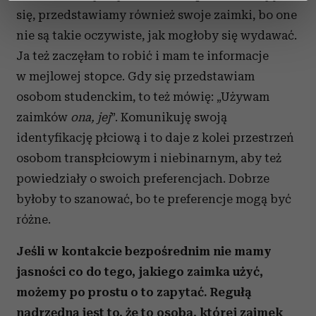
dane są przetwarzane oraz ustaw własne preferencje w
się, przedstawiamy również swoje zaimki, bo one
sekcji szczegółów
. W Deklaracji plików cookie możesz
nie są takie oczywiste, jak mogłoby się wydawać.
zmienić lub wycofać swoją zgodę w dowolnej chwili.
Ja też zaczęłam to robić i mam te informacje
w mejlowej stopce. Gdy się przedstawiam
Wykorzystujemy pliki cookie do spersonalizowania treści
osobom studenckim, to też mówię: „Używam
i reklam, aby oferować funkcje społecznościowe i
analizować ruch w naszej witrynie. Informacje o tym, jak
zaimków
ona, jej
”. Komunikuję swoją
korzystasz z naszej witryny, udostępniamy partnerom
identyfikację płciową i to daje z kolei przestrzeń
społecznościowym, reklamowym i analitycznym.
osobom transpłciowym i niebinarnym, aby też
Partnerzy mogą połączyć te informacje z innymi danymi
powiedziały o swoich preferencjach. Dobrze
otrzymanymi od Ciebie lub uzyskanymi podczas
byłoby to szanować, bo te preferencje mogą być
korzystania z ich usług.
różne.
Jeśli w kontakcie bezpośrednim nie mamy
jasności co do tego, jakiego zaimka użyć,
możemy po prostu o to zapytać. Regułą
nadrzędną jest to, że to osoba, której zaimek