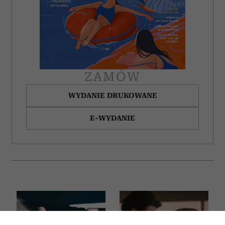
ZAMÓW
WYDANIE DRUKOWANE
E-WYDANIE