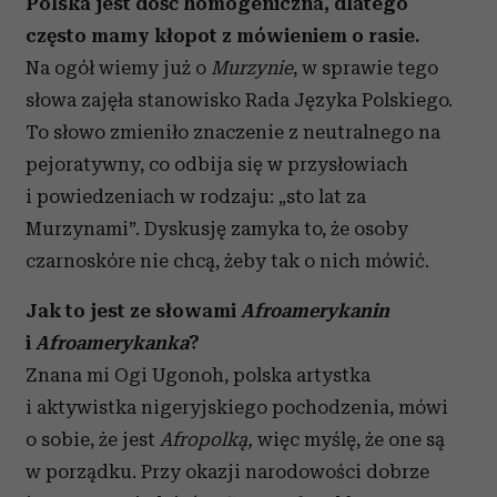
Polska jest dość homogeniczna, dlatego
często mamy kłopot z mówieniem o rasie.
Na ogół wiemy już o
Murzynie
, w sprawie tego
słowa zajęła stanowisko Rada Języka Polskiego.
To słowo zmieniło znaczenie z neutralnego na
pejoratywny, co odbija się w przysłowiach
i powiedzeniach w rodzaju: „sto lat za
Murzynami”. Dyskusję zamyka to, że osoby
czarnoskóre nie chcą, żeby tak o nich mówić.
Jak to jest ze słowami
Afroamerykanin
i
Afroamerykanka
?
​Znana mi Ogi Ugonoh, polska artystka
i aktywistka nigeryjskiego pochodzenia, mówi
o sobie, że jest
Afropolką,
więc myślę, że one są
w porządku. Przy okazji narodowości dobrze