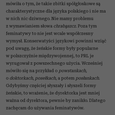
mówiła o tym, że takie zbitki spółgłoskowe są
charakterystyczne dla języka polskiego i nie ma
w nich nic dziwnego. Nie mamy problemu
z wymawianiem słowa
chrabąszcz
. Poza tym
feminatywy to nie jest wcale współczesny
wymysł. Konserwatyści językowi powinni wziąć
pod uwagę, że żeńskie formy były popularne
w polszczyźnie międzywojennej, to PRL je
wyrugował z powszechnego użycia. Wcześniej
mówiło się na przykład o
powstankach
,
o
doktorkach
,
posełkach
, a potem
posłankach
.
Gdybyśmy częściej słyszały i słyszeli formy
żeńskie, to wrażenie, że dyrektorka jest mniej
ważna od dyrektora, pewnie by zanikło. Dlatego
zachęcam do używania feminatywów.