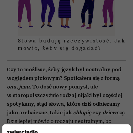
Słowa budują rzeczywistość. Jak
mówić, żeby się dogadać?
Czy to możliwe, żeby język był neutralny pod
względem płciowym? Spotkałem się z formą
onu, jenu.
To dość nowy pomysł, ale
w staropolszczyźnie rodzaj nijaki był częściej
spotykany, stąd słowa, które dziś odbieramy
jako archaiczne, takie jak
chłopię
czy
dziewczę
.
Dziś lepiej mówić o rodzaju neutralnym, bo
nijaki ma pejoratywny wydźwięk. Neutratywy