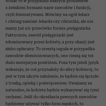
Widać to w przypadku naszych problemów
z żeńskimi formami nazw zawodów i funkcji,
czyli feminatywami. Mówimy na ogół
lekarz
i
chirurg
zamiast
lekarka
czy
chirurżka,
ale nie
mamy już nic przeciwko formie
pielęgniarka
.
Faktycznie, zawód pielęgniarki jest
zdominowany przez kobiety, a przy okazji jest
słabo opłacany. To zresztą reguła w przypadku
zawodów sfeminizowanych, one cieszą się też
dużo mniejszym prestiżem. Poza tym jeżeli język
wskazuje, że coś przynależy do sfery kobiecej, to
jest w tym ukryte założenie, że będzie się łączyło
z troską, opieką i poświęceniem. Uważamy za
naturalne, że kobieta będzie wykazywać się tymi
cechami. Jeśli do określania pewnych zawodów
będziemy używać tylko form męskich, to