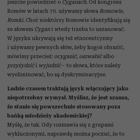
jeszcze powiedzieć o
Cyganach.
Od kongresu
Romów w latach 70. używamy słowa
Romowie,
Romki.
Choć niektórzy Romowie identyfikują się
ze słowem
Cygan
i wtedy trzeba to uszanować.
W języku ukrywają się też etnocentryzmy
i używamy pewnych słów, żeby kogoś obrazić,
mówimy przecież:
ocyganić
,
oszwabić
albo
przyżydzić
i
wyjudzić
– to słowa, które należy
wyeliminować, bo są dyskryminacyjne.
Ludzie czasem traktują język włączający jako
niepotrzebny wymysł. Myślisz, że jest szansa,
że stanie się powszechnie stosowany poza
bańką młodzieży akademickiej?
Myślę, że tak. Gdy rozmawia się z grupami
wykluczonymi, naprawdę można poczuć, że to