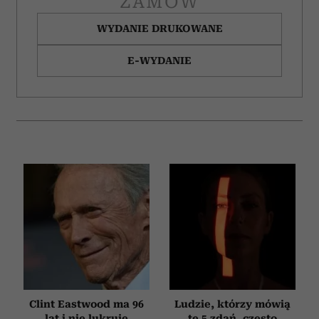
ZAMÓW
WYDANIE DRUKOWANE
E-WYDANIE
Clint Eastwood ma 96
Ludzie, którzy mówią
lat i nie lukruje
te 5 zdań, często