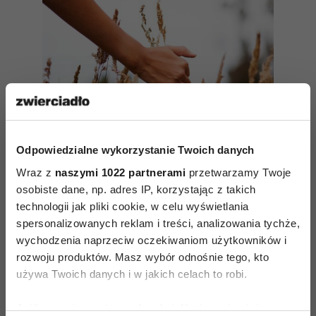
Odpowiedzialne wykorzystanie Twoich danych
Wraz z
naszymi 1022 partnerami
przetwarzamy Twoje
osobiste dane, np. adres IP, korzystając z takich
technologii jak pliki cookie, w celu wyświetlania
spersonalizowanych reklam i treści, analizowania tychże,
Praktyka uważności – liczy się
wychodzenia naprzeciw oczekiwaniom użytkowników i
tylko to, co tu i teraz
rozwoju produktów. Masz wybór odnośnie tego, kto
używa Twoich danych i w jakich celach to robi.
Wróćmy do maluchów. Jak rodzic może
Jeśli wyrazisz na to zgodę, chcielibyśmy również: