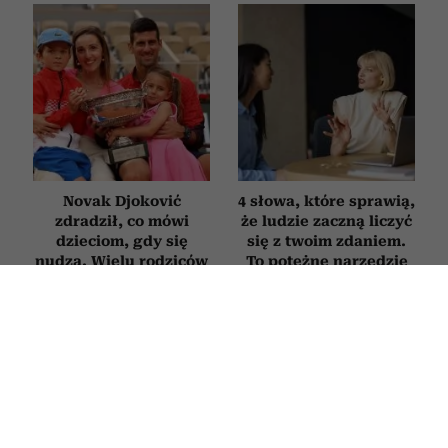
Novak Djoković
4 słowa, które sprawią,
zdradził, co mówi
że ludzie zaczną liczyć
dzieciom, gdy się
się z twoim zdaniem.
nudzą. Wielu rodziców
To potężne narzędzie
będzie zaskoczonych
wywierania wpływu
PSYCHOLOGIA
Nie zmieniasz zdjęcia profilowego od
lat? Psycholog tłumaczy, co to