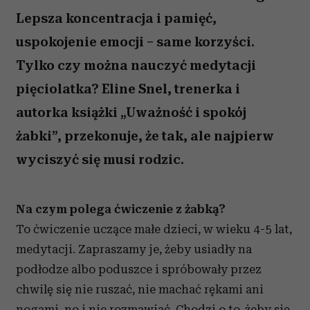
Lepsza koncentracja i pamięć,
uspokojenie emocji – same korzyści.
Tylko czy można nauczyć medytacji
pięciolatka? Eline Snel, trenerka i
autorka książki „Uważność i spokój
żabki”, przekonuje, że tak, ale najpierw
wyciszyć się musi rodzic.
Na czym polega ćwiczenie z żabką?
To ćwiczenie uczące małe dzieci, w wieku 4-5 lat,
medytacji. Zapraszamy je, żeby usiadły na
podłodze albo poduszce i spróbowały przez
chwilę się nie ruszać, nie machać rękami ani
nogami, no i nie rozmawiać. Chodzi o to, żeby się