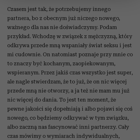
zmienić lub wycofać swoją zgodę w dowolnej chwili.
Czasem jest tak, że potrzebujemy innego
partnera, bo z obecnym już niczego nowego,
Wykorzystujemy pliki cookie do spersonalizowania treści
i reklam, aby oferować funkcje społecznościowe i
ważnego dla nas nie doświadczymy. Podam
analizować ruch w naszej witrynie. Informacje o tym, jak
przykład. Wchodzę w związek z mężczyzną, który
korzystasz z naszej witryny, udostępniamy partnerom
odkrywa przede mną wspaniały świat seksu i jest
społecznościowym, reklamowym i analitycznym.
mi cudownie. On natomiast poznaje przy mnie co
Partnerzy mogą połączyć te informacje z innymi danymi
to znaczy być kochanym, zaopiekowanym,
otrzymanymi od Ciebie lub uzyskanymi podczas
korzystania z ich usług.
wspieranym. Przez jakiś czas wszystko jest super,
ale nagle stwierdzam, że to już, że on nic więcej
przede mną nie otworzy, a ja też nie mam mu już
nic więcej do dania. To jest ten moment, że
pewne jakości się dopełniają i albo pojawi się coś
nowego, co będziemy odkrywać w tym związku,
albo zaczną nas fascynować inni partnerzy. Cały
czas mówimy o wymiarach indywidualnych,