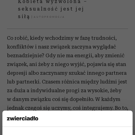
Kobieta wyzwolona –
seksualność jest jej
siłą
Co robić, kiedy wchodzimy w fazę trudności,
konfliktów i nasz związek zaczyna wyglądać
beznadziejnie? Gdy nie ma energii, aby zmienić
związek, ani żeby z niego wyjść, pojawia się stan
depresji albo zaczynamy szukać innego partnera
lub partnerki. Czasem różnica między ludźmi jest
za duża a indywidualne progi za wysokie, żeby
w danym związku coś się dopełniło. W każdym
jednak czegoś się uczymy, coś integrujemy. Bo to,
na jakiego trafiamy partnera, zależy od tego
w jakim punkcie rozwoju jesteśmy. Czasami
warto jest dopuścić do siebie myśl, że to nie