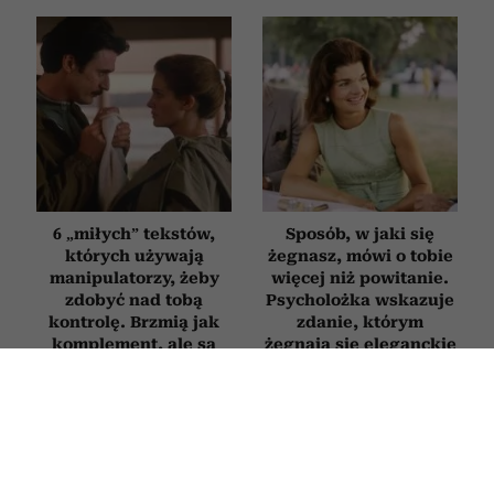
6 „miłych” tekstów,
Sposób, w jaki się
których używają
żegnasz, mówi o tobie
manipulatorzy, żeby
więcej niż powitanie.
zdobyć nad tobą
Psycholożka wskazuje
kontrolę. Brzmią jak
zdanie, którym
komplement, ale są
żegnają się eleganckie
pułapką
osoby
PSYCHOLOGIA