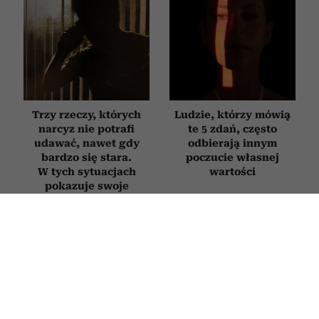
Trzy rzeczy, których
Ludzie, którzy mówią
narcyz nie potrafi
te 5 zdań, często
udawać, nawet gdy
odbierają innym
bardzo się stara.
poczucie własnej
W tych sytuacjach
wartości
pokazuje swoje
prawdziwe oblicze