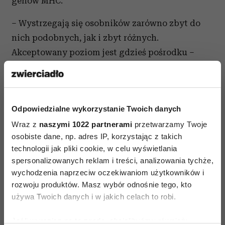
genów MHC.
– Wystrzegają się osobników zarówno zbyt do
nich podobnych, jak i zbyt różnych.
Akceptowany poziom jest gdzieś pośrodku –
tłumaczy autorka badań prof. Martha McClintock.
Czytaj także
Odpowiedzialne wykorzystanie Twoich danych
Wraz z
naszymi 1022 partnerami
przetwarzamy Twoje
osobiste dane, np. adres IP, korzystając z takich
technologii jak pliki cookie, w celu wyświetlania
spersonalizowanych reklam i treści, analizowania tychże,
wychodzenia naprzeciw oczekiwaniom użytkowników i
rozwoju produktów. Masz wybór odnośnie tego, kto
używa Twoich danych i w jakich celach to robi.
Jeśli wyrazisz na to zgodę, chcielibyśmy również: