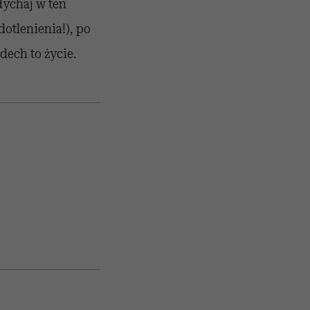
dychaj w ten
dotlenienia!), po
dech to życie.