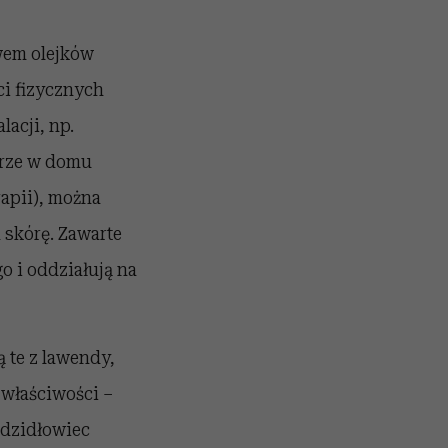
wem olejków
ci fizycznych
lacji, np.
trze w domu
apii), można
 skórę. Zawarte
o i oddziałują na
 te z lawendy,
 właściwości –
adzidłowiec