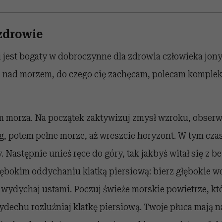
 zdrowie
jest bogaty w dobroczynne dla zdrowia człowieka jony 
sz nad morzem, do czego cię zachęcam, polecam komple
m morza. Na początek zaktywizuj zmysł wzroku, obserwu
g, potem pełne morze, aż wreszcie horyzont. W tym czas
y. Następnie unieś ręce do góry, tak jakbyś witał się z 
ębokim oddychaniu klatką piersiową: bierz głębokie 
 wydychaj ustami. Poczuj świeże morskie powietrze, kt
ydechu rozluźniaj klatkę piersiową. Twoje płuca mają 