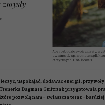
 5,
Miller s. 5, odc. 6]
kwestie, o których 
skutki dla związku 
Raport Lyst ujaw
e zmysły
najbardziej pożąd
boimy się mówi
partnerki
ubrania i marki se
AK
Aby rozbudzić swoje zmysły, wys
uważności, np. aromaterapii, kt
eterycznych. (Fot. iStock)
leczyć, uspokajać, dodawać energii, przywoł
Trenerka Dagmara Gmitrzak przygotowała pra
które pozwolą nam – zwłaszcza teraz – bardzie