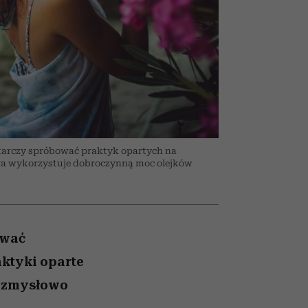
wciąż
i dla
nił
ane
ć
zonu
tarczy spróbować praktyk opartych na
óra wykorzystuje dobroczynną moc olejków
ywać
ktyki oparte
j zmysłowo