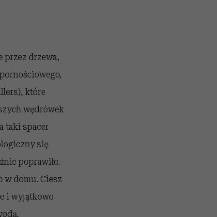
e przez drzewa,
dpornościowego,
lers), które
stszych wędrówek
a taki spacer
logiczny się
źnie poprawiło.
o w domu. Ciesz
e i wyjątkowo
wodą.