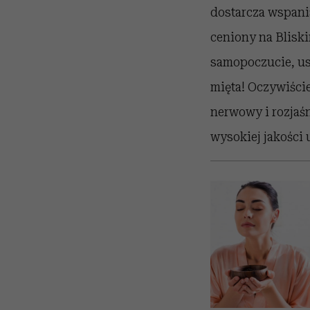
dostarcza wspani
ceniony na Blisk
samopoczucie, us
mięta! Oczywiści
nerwowy i rozjaśn
wysokiej jakości 