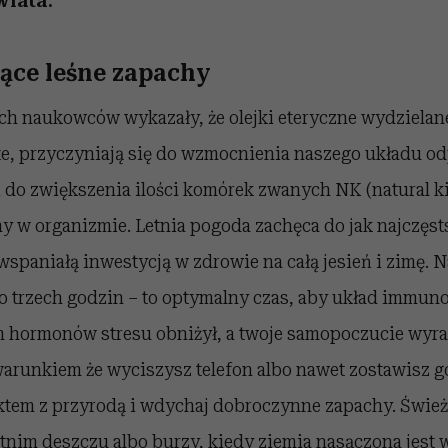
wiata.
jące leśne zapachy
ch naukowców wykazały, że olejki eteryczne wydzielan
ste, przyczyniają się do wzmocnienia naszego układu o
 do zwiększenia ilości komórek zwanych NK (natural kil
ny w organizmie. Letnia pogoda zachęca do jak najczę
 wspaniałą inwestycją w zdrowie na całą jesień i zimę. N
o trzech godzin – to optymalny czas, aby układ immuno
 hormonów stresu obniżył, a twoje samopoczucie wyra
arunkiem że wyciszysz telefon albo nawet zostawisz g
ktem z przyrodą i wdychaj dobroczynne zapachy. Śwież
etnim deszczu albo burzy, kiedy ziemia nasączona jest 