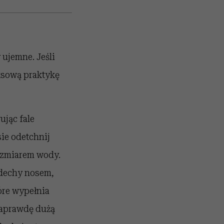
ujemne. Jeśli
ksową praktykę
jąc fale
ie odetchnij
bezmiarem wody.
wdechy nosem,
óre wypełnia
naprawdę dużą