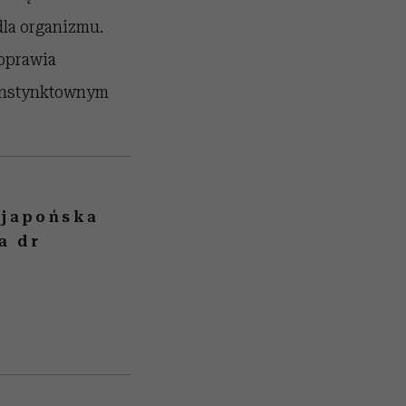
la organizmu.
poprawia
 instynktownym
 japońska
a dr