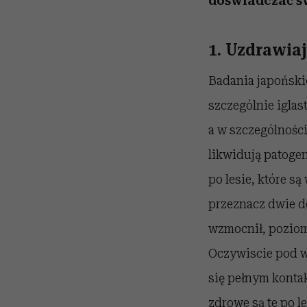
doświadczać ś
1. Uzdrawia
Badania japoński
szczególnie igla
a w szczególności
likwidują patoge
po lesie, które są
przeznacz dwie d
wzmocnił, poziom
Oczywiscie pod w
się pełnym konta
zdrowe są te po l