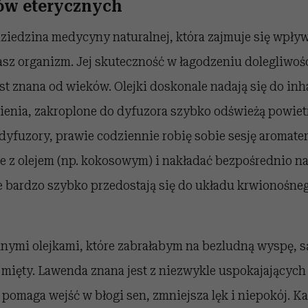
ków eterycznych
dziedzina medycyny naturalnej, która zajmuje się wpły
sz organizm. Jej skuteczność w łagodzeniu dolegliwoś
st znana od wieków. Olejki doskonale nadają się do inha
bienia, zakroplone do dyfuzora szybko odświeżą powie
yfuzory, prawie codziennie robię sobie sesję aromater
e z olejem (np. kokosowym) i nakładać bezpośrednio na
 bardzo szybko przedostają się do układu krwionośneg
nymi olejkami, które zabrałabym na bezludną wyspę, są
 mięty. Lawenda znana jest z niezwykle uspokajających
 pomaga wejść w błogi sen, zmniejsza lęk i niepokój. K