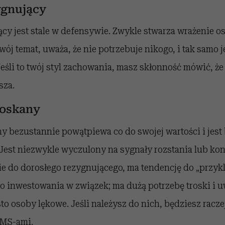
ygnujący
cy jest stale w defensywie. Zwykle stwarza wrażenie o
wój temat, uważa, że nie potrzebuje nikogo, i tak samo 
Jeśli to twój styl zachowania, masz skłonność mówić, że
sza.
roskany
y bezustannie powątpiewa co do swojej wartości i jest
Jest niezwykle wyczulony na sygnały rozstania lub konf
 do dorosłego rezygnującego, ma tendencję do „przykle
o inwestowania w związek; ma dużą potrzebę troski i u
sto osoby lękowe. Jeśli należysz do nich, będziesz racz
SMS-ami.