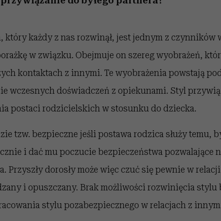
 przywiązanie do byłego partnera?
, który każdy z nas rozwinął, jest jednym z czynników
orażkę w związku. Obejmuje on szereg wyobrażeń, któ
zych kontaktach z innymi. Te wyobrażenia powstają po
cie wczesnych doświadczeń z opiekunami. Styl przywi
a postaci rodzicielskich w stosunku do dziecka.
ie tzw. bezpieczne jeśli postawa rodzica służy temu, b
hicznie i dać mu poczucie bezpieczeństwa pozwalające 
. Przyszły dorosły może więc czuć się pewnie w relacji
dzany i opuszczany. Brak możliwości rozwinięcia stylu
acowania stylu pozabezpiecznego w relacjach z innym