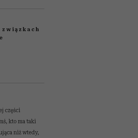
w związkach
e
j części
mś, kto ma taki
nująca niż wtedy,