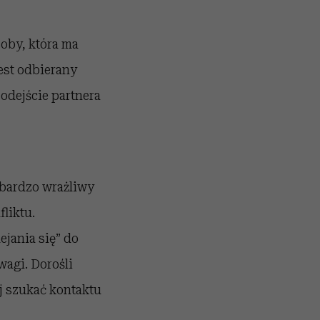
soby, która ma
jest odbierany
 odejście partnera
 bardzo wrażliwy
liktu.
jania się” do
wagi. Dorośli
ej szukać kontaktu