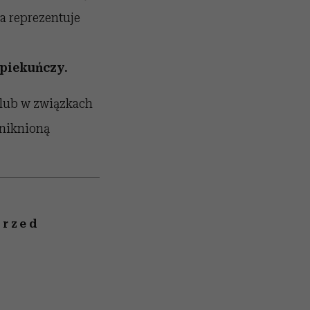
a reprezentuje
opiekuńczy.
 lub w związkach
uniknioną
przed