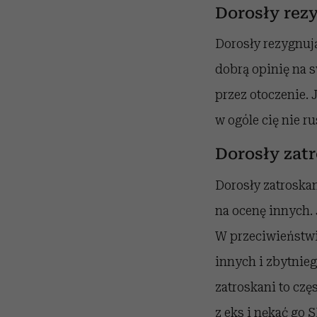
Dorosły rez
Dorosły rezygnują
dobrą opinię na s
przez otoczenie. 
w ogóle cię nie ru
Dorosły zat
Dorosły zatroskan
na ocenę innych. 
W przeciwieństwie
innych i zbytnieg
zatroskani to czę
z eks i nękać go 