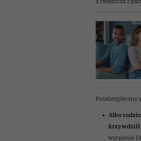
a zwłaszcza z par
Pozabezpieczny s
Albo rodzic
krzywdzili 
wyrażenie Do