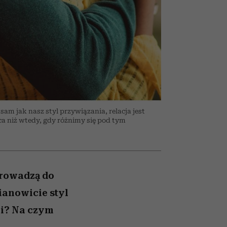
026/27
ryt
to dla nich zarwiesz noc
zupełny brak ogłady
girls”
 sam jak nasz styl przywiązania, relacja jest
ca niż wtedy, gdy różnimy się pod tym
prowadzą do
ianowicie styl
zi? Na czym