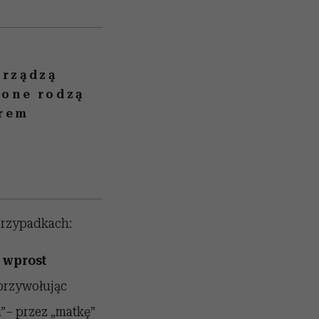
 rządzą
 one rodzą
erem
przypadkach:
t wprost
 przywołując
”– przez „matkę”