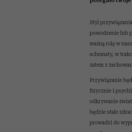
polegało twoje
Styl przywiązania
powodzenie lub p
ważną rolę w nas
schematy, w trak
zatem z zachowani
Przywiązanie będz
fizycznie i psyc
odkrywanie świata
będzie stale zdra
prowadzi do wypr