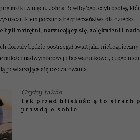
urę matki w ujęciu Johna Bowlby’ego, czyli osobę, któr
 wyznacznikiem poczucia bezpieczeństwa dla dziecka.
e byli natrętni, narzucający się, zalęknieni i nad
h dorosły będzie postrzegał świat jako niebezpieczny
ł miłości nadwymiarowej i bezwarunkowej, czego nie
ą powtarzające się rozczarowania.
Czytaj także
Lęk przed bliskością to strach 
prawdą o sobie