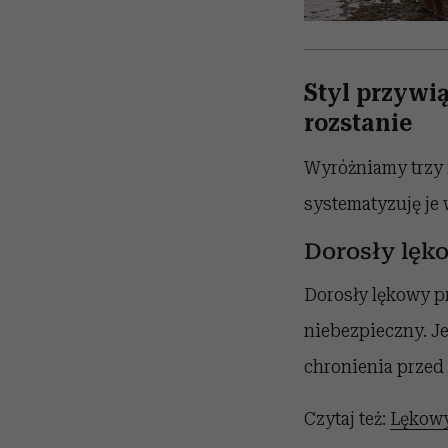
Styl przywi
rozstanie
Wyróżniamy trzy 
systematyzuję je
Dorosły lęk
Dorosły lękowy pr
niebezpieczny. Je
chronienia przed e
Czytaj też:
Lękowy