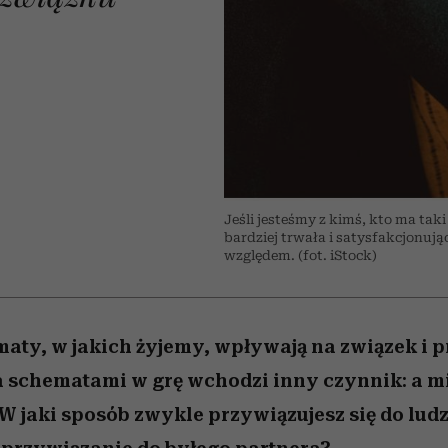
edź
 5,
przekraczają swoje granice
Wiemy, gdzie go kupić
Miller s. 5, odc. 6]
sezon jesień–zima 2
zaskakujący fawo
w seksie?
Jeśli jesteśmy z kimś, kto ma taki
bardziej trwała i satysfakcjonują
względem. (fot. iStock)
maty, w jakich żyjemy, wpływają na związek i 
a schematami w grę wchodzi inny czynnik: a m
W jaki sposób zwykle przywiązujesz się do lud