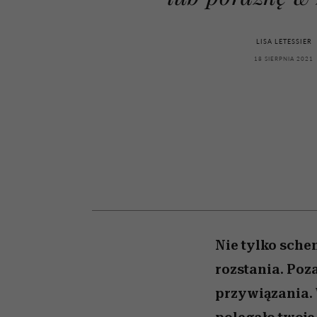
powinien znać odpowi
kawę z Kasią Miller”, s.
weterynarz”
odc. 7]
LISA LETESSIER
18 SIERPNIA 2021
Nie tylko sche
rozstania. Poz
przywiązania. 