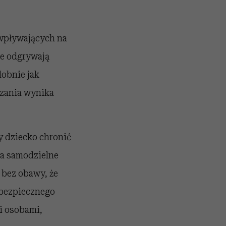
 wpływających na
re odgrywają
dobnie jak
ązania wynika
y dziecko chronić
na samodzielne
 bez obawy, że
 bezpiecznego
i osobami,