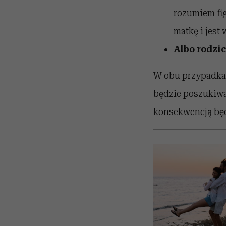
rozumiem fig
matkę i jest
Albo rodzic
W obu przypadkac
będzie poszukiwa
konsekwencją będ