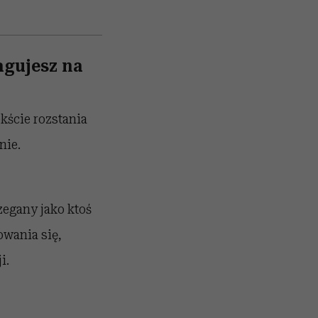
agujesz na
kście rozstania
nie.
zegany jako ktoś
owania się,
i.