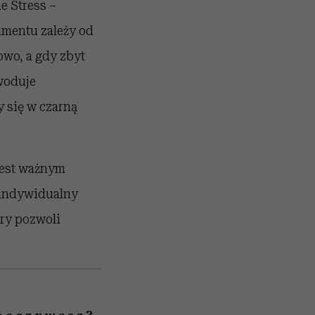
he Stress –
umentu zależy od
owo, a gdy zbyt
woduje
 się w czarną
Jest ważnym
 indywidualny
ry pozwoli