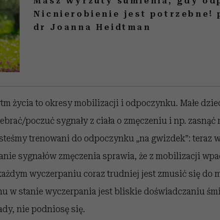
Masz wyrzuty sumienia, gdy o
Nicnierobienie jest potrzebne!
dr Joanna Heidtman
tm życia to okresy mobilizacji i odpoczynku. Małe dzi
ebrać/poczuć sygnały z ciała o zmęczeniu i np. zasnąć 
esteśmy trenowani do odpoczynku „na gwizdek”: teraz w
wanie sygnałów zmęczenia sprawia, że z mobilizacji wp
ażdym wyczerpaniu coraz trudniej jest zmusić się do m
 w stanie wyczerpania jest bliskie doświadczaniu śmie
ady, nie podniosę się.