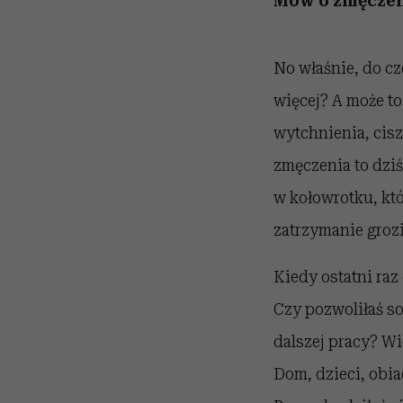
Mów o zmęczeni
No właśnie, do cz
więcej? A może to
wytchnienia, cisz
zmęczenia to dziś
w kołowrotku, kt
zatrzymanie groz
Kiedy ostatni raz
Czy pozwoliłaś so
dalszej pracy? Wi
Dom, dzieci, obia