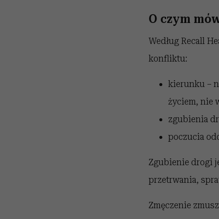
O czym mów
Według Recall He
konfliktu:
kierunku – n
życiem, nie 
zgubienia dr
poczucia oddz
Zgubienie drogi j
przetrwania, spra
Zmęczenie zmusza