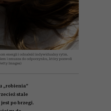
026/27
ryt
to dla nich zarwiesz noc
zupełny brak ogłady
girls”
m energii i odnaleźć indywidualny rytm.
iem i zmusza do odpoczynku, który pozwoli
Getty Images)
u „robienia”
zecież stale
jest po brzegi.