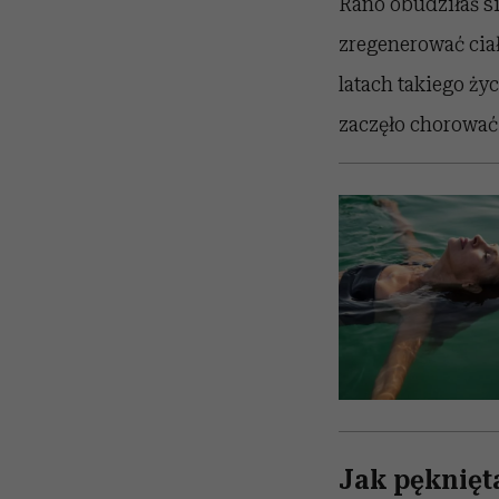
Rano obudziłaś si
zregenerować cia
latach takiego ży
zaczęło chorować
Jak pęknięt