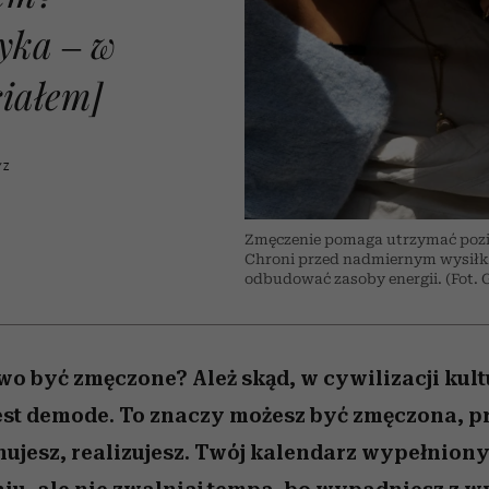
edź
 5,
przekraczają swoje granice
Wiemy, gdzie go kupić
Miller s. 5, odc. 6]
sezon jesień–zima 2
zaskakujący fawo
w seksie?
yka – w
ciałem]
YZ
Zmęczenie pomaga utrzymać pozio
Chroni przed nadmiernym wysiłk
odbudować zasoby energii. (Fot. 
 być zmęczone? Ależ skąd, w cywilizacji kult
st demode. To znaczy możesz być zmęczona, pr
nujesz, realizujesz. Twój kalendarz wypełniony 