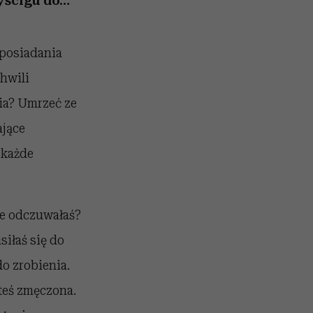
yścigu do…
 posiadania
hwili
cia? Umrzeć ze
ające
 każde
 je odczuwałaś?
iłaś się do
o zrobienia.
steś zmęczona.