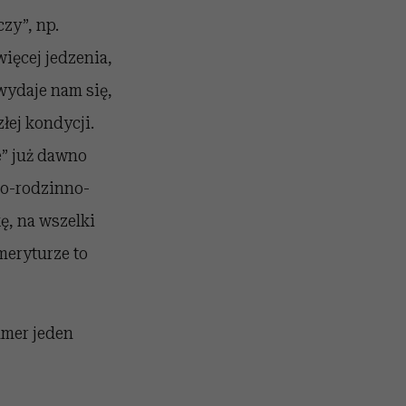
czy”, np.
więcej jedzenia,
 wydaje nam się,
łej kondycji.
e” już dawno
o-rodzinno-
ę, na wszelki
meryturze to
umer jeden