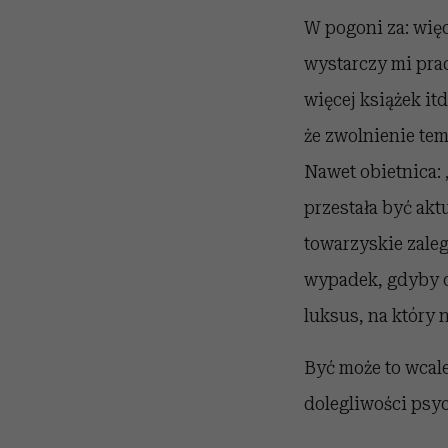
W pogoni za: więce
wystarczy mi prac
więcej książek it
że zwolnienie temp
Nawet obietnica:
przestała być ak
towarzyskie zaleg
wypadek, gdyby o
luksus, na który 
Być może to wcal
dolegliwości ps