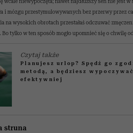
ę wcale niewypoczęta; nawet najdłuższy sen nie jest w 
ła i mózgu przestymulowywanych bez przerwy przez cał
cia na wysokich obrotach przestałaś odczuwać zmęczeni
. Bo tylko w ten sposób mogło upomnieć się o chwilę 
Czytaj także
Planujesz urlop? Spędź go zgodn
metodą, a będziesz wypoczywa
efektywniej
a struna