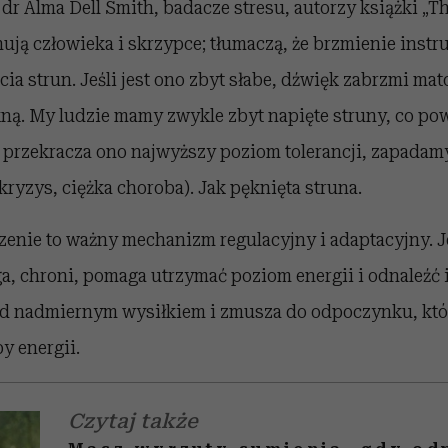
i dr Alma Dell Smith, badacze stresu, autorzy książki „T
ują człowieka i skrzypce; tłumaczą, że brzmienie instr
ia strun. Jeśli jest ono zbyt słabe, dźwięk zabrzmi mat
kną. My ludzie mamy zwykle zbyt napięte struny, co po
 przekracza ono najwyższy poziom tolerancji, zapadamy
 kryzys, ciężka choroba). Jak pęknięta struna.
nie to ważny mechanizm regulacyjny i adaptacyjny. 
ga, chroni, pomaga utrzymać poziom energii i odnaleźć
ed nadmiernym wysiłkiem i zmusza do odpoczynku, któ
 energii.
Czytaj także