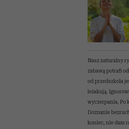
Nasz naturalny ry
zabawą potrafi od
od przedszkola j
leżakują. Ignoro
wyczerpania. Po k
Doznanie bezruchu
koniec, nie dam r