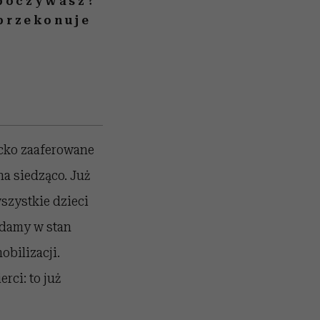
dpoczywasz?
 przekonuje
ecko zaaferowane
na siedząco. Już
szystkie dzieci
adamy w stan
obilizacji.
rci: to już