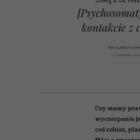
powinien znać odpowi
kawę z Kasią Miller”, s.
weterynarz”
odc. 7]
[Psychosomat
kontakcie z 
EWA KLEPACKA-GR
21 LISTOPADA 2023
Czy mamy prawo
wyczerpanie je
coś robisz, pla