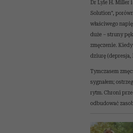
Dr Lyle H. Miller 
Solution”, porówn
właściwego napięc
duże – struny pę
zmęczenie. Kiedy
dziurę (depresja,
Tymczasem zmęcze
sygnałem; ostrze
rytm. Chroni prz
odbudować zasoby