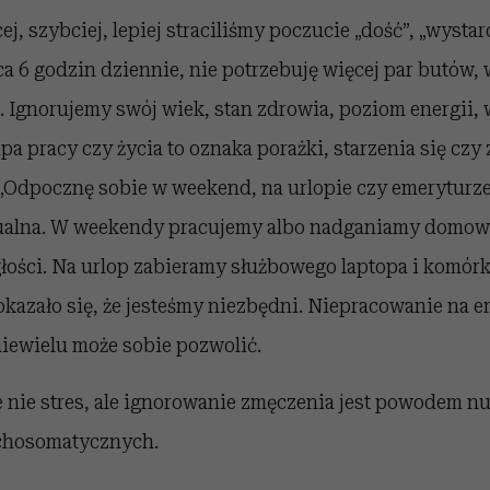
j, szybciej, lepiej straciliśmy poczucie „dość”, „wystar
a 6 godzin dziennie, nie potrzebuję więcej par butów, 
d. Ignorujemy swój wiek, stan zdrowia, poziom energii,
a pracy czy życia to oznaka porażki, starzenia się czy z
 „Odpocznę sobie w weekend, na urlopie czy emeryturz
tualna. W weekendy pracujemy albo nadganiamy domow
łości. Na urlop zabieramy służbowego laptopa i komórk
kazało się, że jesteśmy niezbędni. Niepracowanie na e
niewielu może sobie pozwolić.
e nie stres, ale ignorowanie zmęczenia jest powodem n
ychosomatycznych.