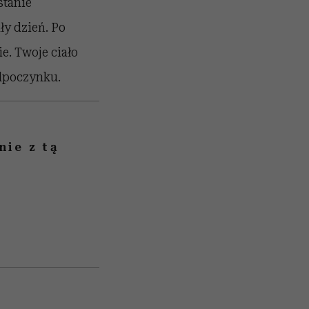
stanie
y dzień. Po
e. Twoje ciało
odpoczynku.
ie z tą
ć