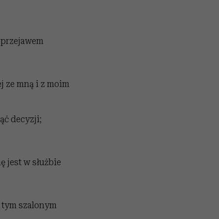
ć przejawem
ej ze mną i z moim
ąć decyzji;
ę jest w służbie
w tym szalonym