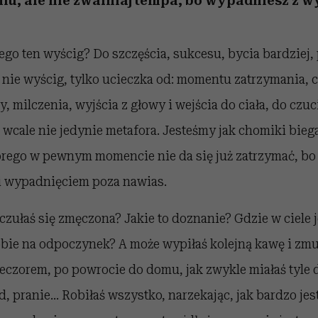
u, ale nie zwalniaj tempa, bo wypadniesz z w
ego ten wyścig? Do szczęścia, sukcesu, bycia bardziej,
 nie wyścig, tylko ucieczka od: momentu zatrzymania, c
y, milczenia, wyjścia z głowy i wejścia do ciała, do czu
 wcale nie jedynie metafora. Jesteśmy jak chomiki bieg
órego w pewnym momencie nie da się już zatrzymać, bo
i wypadnięciem poza nawias.
 czułaś się zmęczona? Jakie to doznanie? Gdzie w ciele
bie na odpoczynek? A może wypiłaś kolejną kawę i zmus
eczorem, po powrocie do domu, jak zwykle miałaś tyle d
d, pranie… Robiłaś wszystko, narzekając, jak bardzo je