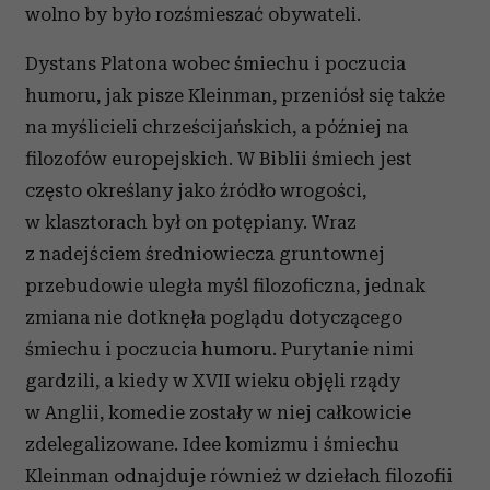
wolno by było rozśmieszać obywateli.
Dystans Platona wobec śmiechu i poczucia
humoru, jak pisze Kleinman, przeniósł się także
na myślicieli chrześcijańskich, a później na
filozofów europej­skich. W Biblii śmiech jest
często określany jako źródło wrogości,
w klasztorach był on potępiany. Wraz
z nadejściem średniowie­cza gruntownej
przebudowie uległa myśl filozoficzna, jednak
zmiana nie dotknęła poglądu dotyczącego
śmiechu i poczucia humoru. Purytanie nimi
gardzili, a kiedy w XVII wieku objęli rządy
w Anglii, komedie zostały w niej całkowicie
zdelegalizowane. Idee komizmu i śmiechu
Kleinman odnajduje również w dziełach filozofii