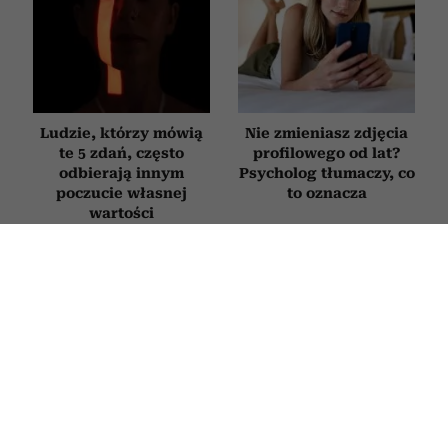
Ludzie, którzy mówią
Nie zmieniasz zdjęcia
te 5 zdań, często
profilowego od lat?
odbierają innym
Psycholog tłumaczy, co
poczucie własnej
to oznacza
wartości
RELACJE
Szczęśliwe pary po pięćdziesiątce nie
kłócą się rzadziej niż inne.
Psychologowie zdradzają, co
naprawdę je wyróżnia