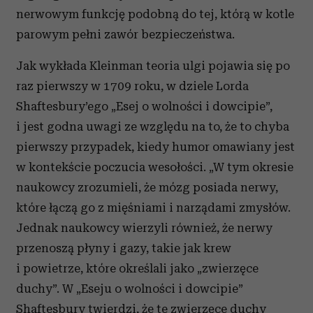
nerwowym funkcję podobną do tej, którą w kotle
parowym pełni zawór bezpieczeństwa.
Jak wykłada Kleinman teoria ulgi pojawia się po
raz pierwszy w 1709 roku, w dziele Lorda
Shaftesbury’ego „Esej o wolności i dowcipie”,
i jest godna uwa­gi ze względu na to, że to chyba
pierwszy przypadek, kiedy humor omawiany jest
w kontekście poczucia wesołości. „W tym okresie
na­ukowcy zrozumieli, że mózg posiada nerwy,
które łączą go z mięś­niami i narządami zmysłów.
Jednak naukowcy wierzyli również, że nerwy
przenoszą płyny i gazy, takie jak krew
i powietrze, które określali jako „zwierzęce
duchy”. W „Eseju o wolności i dowcipie”
Shaftesbury twierdzi, że te zwierzęce duchy