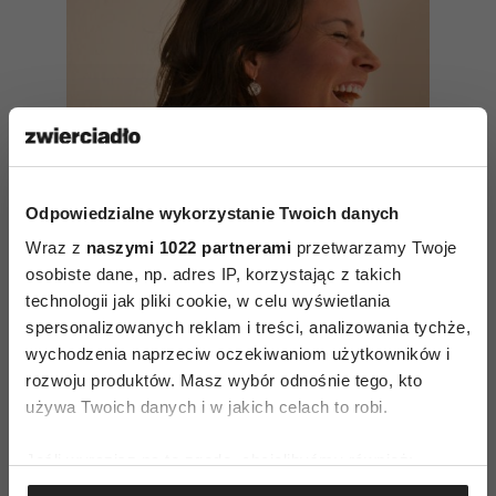
Odpowiedzialne wykorzystanie Twoich danych
Wraz z
naszymi 1022 partnerami
przetwarzamy Twoje
osobiste dane, np. adres IP, korzystając z takich
technologii jak pliki cookie, w celu wyświetlania
spersonalizowanych reklam i treści, analizowania tychże,
wychodzenia naprzeciw oczekiwaniom użytkowników i
Joga śmiechu – sposób na
rozwoju produktów. Masz wybór odnośnie tego, kto
pozbycie się napięcia
używa Twoich danych i w jakich celach to robi.
Jeśli wyrazisz na to zgodę, chcielibyśmy również:
Według autora prawdopodobnie najbardziej
Gromadzić dane dotyczące Twojej lokalizacji