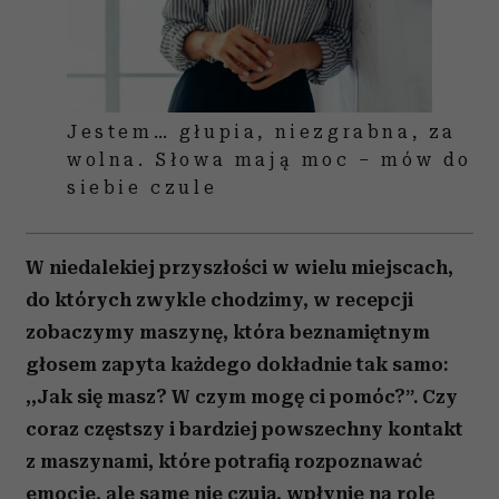
Jestem… głupia, niezgrabna, za
wolna. Słowa mają moc – mów do
siebie czule
W niedalekiej przyszłości w wielu miejscach,
do których zwykle chodzimy, w recepcji
zobaczymy maszynę, która beznamiętnym
głosem zapyta każdego dokładnie tak samo:
,,Jak się masz? W czym mogę ci pomóc?”. Czy
coraz częstszy i bardziej powszechny kontakt
z maszynami, które potrafią rozpoznawać
emocje, ale same nie czują, wpłynie na rolę