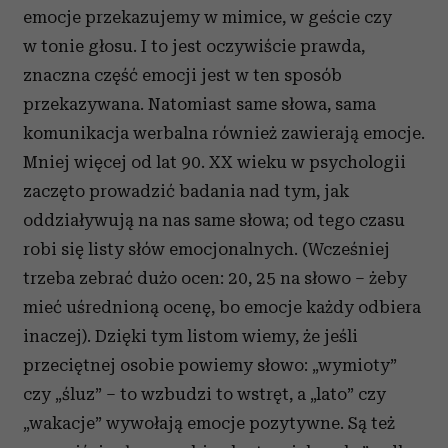
emocje przekazujemy w mimice, w geście czy
w tonie głosu. I to jest oczywiście prawda,
znaczna część emocji jest w ten sposób
przekazywana. Natomiast same słowa, sama
komunikacja werbalna również zawierają emocje.
Mniej więcej od lat 90. XX wieku w psychologii
zaczęto prowadzić badania nad tym, jak
oddziaływują na nas same słowa; od tego czasu
robi się listy słów emocjonalnych. (Wcześniej
trzeba zebrać dużo ocen: 20, 25 na słowo – żeby
mieć uśrednioną ocenę, bo emocje każdy odbiera
inaczej). Dzięki tym listom wiemy, że jeśli
przeciętnej osobie powiemy słowo: „wymioty”
czy „śluz” – to wzbudzi to wstręt, a „lato” czy
„wakacje” wywołają emocje pozytywne. Są też