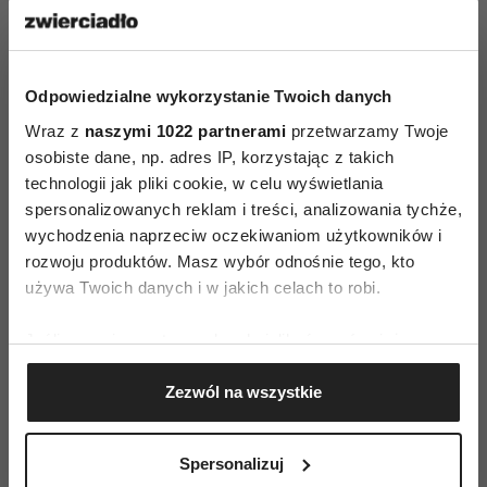
(uogólnienie). Przypomnę, że sztuczna
inteligencja to modele statystyczne, które są
w swojej istocie bardzo proste. Mieliśmy
Odpowiedzialne wykorzystanie Twoich danych
nagrania treningowych sesji terapeutycznych,
Wraz z
naszymi 1022 partnerami
przetwarzamy Twoje
spisaliśmy je, podzieliliśmy na kawałki
osobiste dane, np. adres IP, korzystając z takich
i trenowaliśmy tego chatbota, pokazując mu na
technologii jak pliki cookie, w celu wyświetlania
wielu przykładach, jak wyglądają takie
spersonalizowanych reklam i treści, analizowania tychże,
zniekształcenia – żeby mógł sam rozpoznać
wychodzenia naprzeciw oczekiwaniom użytkowników i
podobne w przyszłości.
rozwoju produktów. Masz wybór odnośnie tego, kto
używa Twoich danych i w jakich celach to robi.
Tak samo działają wszystkie inne modele
diagnostyczne. Dlatego nie oznacza to, że
Jeśli wyrazisz na to zgodę, chcielibyśmy również:
Gromadzić dane dotyczące Twojej lokalizacji
psychoterapeuci stracą pracę. Maszyna potrafi
Zezwól na wszystkie
geograficznej z dokładnością nawet do kilku metrów
klasyfikować, rozpoznać, można jej
Identyfikować Twoje urządzenie, aktywnie
zaprogramować wachlarz reakcji, ale ponieważ
analizując charakteryzującego je zbiory danych
Spersonalizuj
sama nie czuje, nie ma uwagi, nie ma
(fingerprinting, czyli wirtualny odcisk palca)