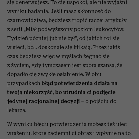
się denerwujesz. To cię uspokoi, ale nie wyjaśni
wyniku badania. Jeśli masz skłonność do
czarnowidztwa, będziesz tropić raczej artykuły
z serii „Miał podwyższony poziom leukocytów.
Tydzień później już nie żył”, od jakich roi się
w sieci, bo… doskonale się klikają. Przez jakiś
czas będziesz więc w myślach żegnać się
z życiem, gdy tymczasem jest spora szansa, że
dopadło cię zwykłe osłabienie. W obu
przypadkach
błąd potwierdzenia działa na
twoją niekorzyść, bo utrudnia ci podjęcie
jedynej racjonalnej decyzji
– o pójściu do
lekarza.
W wyniku błędu potwierdzenia możesz też ulec
wrażeniu, które zaciemni ci obraz i wpłynie na to,