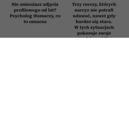
Nie zmieniasz zdjęcia
Trzy rzeczy, których
profilowego od lat?
narcyz nie potrafi
Psycholog tłumaczy, co
udawać, nawet gdy
to oznacza
bardzo się stara.
W tych sytuacjach
pokazuje swoje
prawdziwe oblicze
Jak postępować
Jak zachowuje się
z osobą, która
mąż, który nie kocha?
nieustannie podnosi
Oto sygnały, których
na ciebie głos? 3
nie warto ignorować