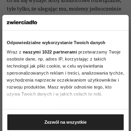
co mi się wydaje. Niby komfortowe rozwiązanie,
tyle tylko, że ulegając mu, możemy jednocześnie
całkiem sporo stracić.
Zawężona perspektywa – czyli
skutki błędu potwierdzenia
Odpowiedzialne wykorzystanie Twoich danych
Wraz z
naszymi 1022 partnerami
przetwarzamy Twoje
Ulegając temu mechanizmowi, często
osobiste dane, np. adres IP, korzystając z takich
oszukujemy samych siebie, a nierzadko
technologii jak pliki cookie, w celu wyświetlania
próbujemy się usprawiedliwić. Wyobraź sobie, że
spersonalizowanych reklam i treści, analizowania tychże,
wychodzenia naprzeciw oczekiwaniom użytkowników i
spieszysz się do pracy. Pędzisz chodnikiem, by
rozwoju produktów. Masz wybór odnośnie tego, kto
się nie spóźnić, gdy wtem zaczepia cię kobieta,
używa Twoich danych i w jakich celach to robi.
prosząc, byś kupiła jej jakiś posiłek w barze
obok, bo jest głodna i nie ma pieniędzy. Z jednej
Jeśli wyrazisz na to zgodę, chcielibyśmy również:
strony chciałabyś pomóc, ale zjada cię stres, że
Gromadzić dane dotyczące Twojej lokalizacji
Zezwól na wszystkie
się spóźnisz do pracy. Kolejka w barze ciągnie się
geograficznej z dokładnością nawet do kilku metrów
Identyfikować Twoje urządzenie, aktywnie