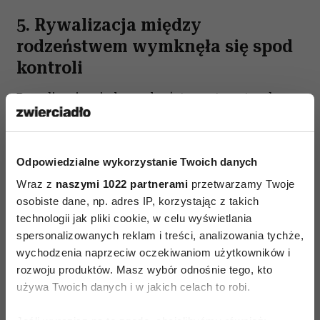
5. Rywalizacja między
rodzeństwem wymknęła się spod
kontroli
Rywalizacja między rodzeństwem to naturalne
zjawisko, ale może stać się szkodliwa, jeśli nie
jest odpowiednio kontrolowana. W rodzinach,
gdzie celowo jest podsycana przez rodziców,
Odpowiedzialne wykorzystanie Twoich danych
zamiast zbliżać do siebie, prowadzi do
Wraz z
naszymi 1022 partnerami
przetwarzamy Twoje
narastającej frustracji i oddalenia.
osobiste dane, np. adres IP, korzystając z takich
technologii jak pliki cookie, w celu wyświetlania
Kiedy jedno dziecko nieustannie rywalizuje
spersonalizowanych reklam i treści, analizowania tychże,
wychodzenia naprzeciw oczekiwaniom użytkowników i
z drugim, a każda drobna porażka staje się
rozwoju produktów. Masz wybór odnośnie tego, kto
powodem do drwin, rodzeństwo – zamiast się
używa Twoich danych i w jakich celach to robi.
wspierać – staje się sobie coraz bardziej obce.