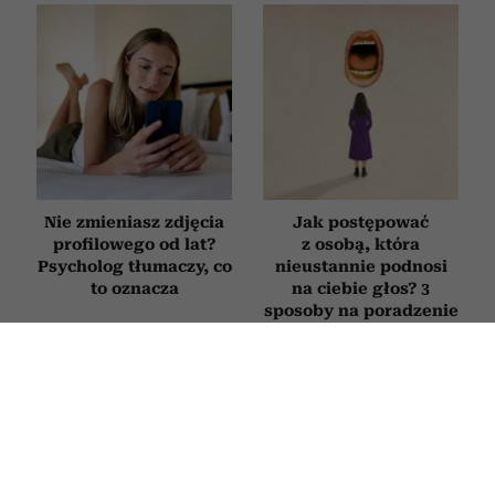
Nie zmieniasz zdjęcia
Jak postępować
profilowego od lat?
z osobą, która
Psycholog tłumaczy, co
nieustannie podnosi
to oznacza
na ciebie głos? 3
sposoby na poradzenie
sobie z „krzykaczem”