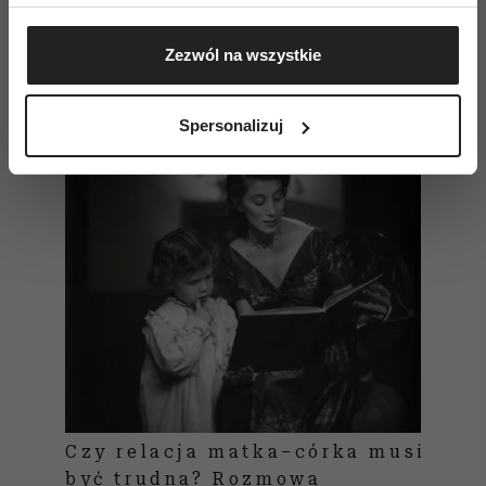
Jeśli wyrazisz na to zgodę, chcielibyśmy również:
Gromadzić dane dotyczące Twojej lokalizacji
Czytaj także
Zezwól na wszystkie
geograficznej z dokładnością nawet do kilku metrów
Identyfikować Twoje urządzenie, aktywnie
analizując charakteryzującego je zbiory danych
Spersonalizuj
(fingerprinting, czyli wirtualny odcisk palca)
Dowiedz się więcej odnośnie tego, jak Twoje osobiste
dane są przetwarzane oraz ustaw własne preferencje w
sekcji szczegółów
. W Deklaracji plików cookie możesz
zmienić lub wycofać swoją zgodę w dowolnej chwili.
Wykorzystujemy pliki cookie do spersonalizowania treści
i reklam, aby oferować funkcje społecznościowe i
analizować ruch w naszej witrynie. Informacje o tym, jak
korzystasz z naszej witryny, udostępniamy partnerom
społecznościowym, reklamowym i analitycznym.
Partnerzy mogą połączyć te informacje z innymi danymi
Czy relacja matka–córka musi
otrzymanymi od Ciebie lub uzyskanymi podczas
być trudna? Rozmowa
korzystania z ich usług.