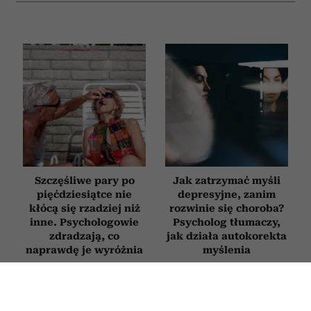
Szczęśliwe pary po
Jak zatrzymać myśli
pięćdziesiątce nie
depresyjne, zanim
kłócą się rzadziej niż
rozwinie się choroba?
inne. Psychologowie
Psycholog tłumaczy,
zdradzają, co
jak działa autokorekta
naprawdę je wyróżnia
myślenia