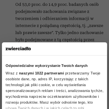
Od 53,0 proc. do 14,9 proc. badanych osób
podejmowało zachowania związane z
tworzeniem i odbieraniem informacji w
internecie z pożądaną częstością, tj. „zawsze
lub prawie zawsze”. Tylko jedno zachowanie
było podejmowane z tą częstością przez
ponad połowę badanych. Najlepszy wynik
dotyczył zwracania uwagi, by nie wyrządzić
komuś krzywdy publikacją postów lub
Odpowiedzialne wykorzystanie Twoich danych
komentarzy w internecie, najgorszy –
Wraz z
naszymi 1022 partnerami
przetwarzamy Twoje
zgłaszania przypadków obrażania, nękania
osobiste dane, np. adres IP, korzystając z takich
lub hejtowania administratorom danej
technologii jak pliki cookie, w celu wyświetlania
strony/aplikacji. Choć większość dorosłych
spersonalizowanych reklam i treści, analizowania tychże,
internautek i internautów w Polsce (75,8
wychodzenia naprzeciw oczekiwaniom użytkowników i
rozwoju produktów. Masz wybór odnośnie tego, kto
proc.) zauważyła w internecie obrażanie,
używa Twoich danych i w jakich celach to robi.