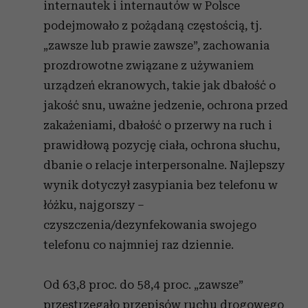
internautek i internautów w Polsce
otrzymanymi od Ciebie lub uzyskanymi podczas
podejmowało z pożądaną częstością, tj.
korzystania z ich usług.
„zawsze lub prawie zawsze”, zachowania
prozdrowotne związane z używaniem
urządzeń ekranowych, takie jak dbałość o
jakość snu, uważne jedzenie, ochrona przed
zakażeniami, dbałość o przerwy na ruch i
prawidłową pozycję ciała, ochrona słuchu,
dbanie o relacje interpersonalne. Najlepszy
wynik dotyczył zasypiania bez telefonu w
łóżku, najgorszy –
czyszczenia/dezynfekowania swojego
telefonu co najmniej raz dziennie.
Od 63,8 proc. do 58,4 proc. „zawsze”
przestrzegało przepisów ruchu drogowego