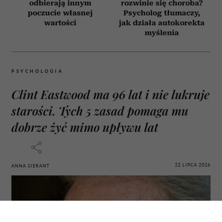
odbierają innym
rozwinie się choroba?
poczucie własnej
Psycholog tłumaczy,
wartości
jak działa autokorekta
myślenia
PSYCHOLOGIA
Clint Eastwood ma 96 lat i nie lukruje
starości. Tych 5 zasad pomaga mu
dobrze żyć mimo upływu lat
22 LIPCA 2026
ANNA SIERANT