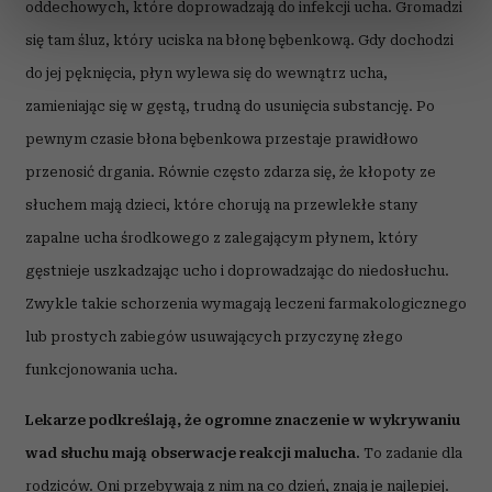
oddechowych, które doprowadzają do infekcji ucha. Gromadzi
dane są przetwarzane oraz ustaw własne preferencje w
sekcji szczegółów
. W Deklaracji plików cookie możesz
się tam śluz, który uciska na błonę bębenkową. Gdy dochodzi
zmienić lub wycofać swoją zgodę w dowolnej chwili.
do jej pęknięcia, płyn wylewa się do wewnątrz ucha,
zamieniając się w gęstą, trudną do usunięcia substancję. Po
Wykorzystujemy pliki cookie do spersonalizowania treści
pewnym czasie błona bębenkowa przestaje prawidłowo
i reklam, aby oferować funkcje społecznościowe i
analizować ruch w naszej witrynie. Informacje o tym, jak
przenosić drgania. Równie często zdarza się, że kłopoty ze
korzystasz z naszej witryny, udostępniamy partnerom
słuchem mają dzieci, które chorują na przewlekłe stany
społecznościowym, reklamowym i analitycznym.
zapalne ucha środkowego z zalegającym płynem, który
Partnerzy mogą połączyć te informacje z innymi danymi
gęstnieje uszkadzając ucho i doprowadzając do niedosłuchu.
otrzymanymi od Ciebie lub uzyskanymi podczas
korzystania z ich usług.
Zwykle takie schorzenia wymagają leczeni farmakologicznego
lub prostych zabiegów usuwających przyczynę złego
funkcjonowania ucha.
Lekarze podkreślają, że ogromne znaczenie w wykrywaniu
wad słuchu mają obserwacje reakcji malucha.
To zadanie dla
rodziców. Oni przebywają z nim na co dzień, znają je najlepiej.