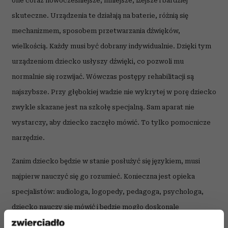
one coraz nowocześniejsze, mniejsze, lżejsze i bardziej
skuteczne. Urządzenia te działają na baterie, różnią się
mechanizmem, sposobem przetwarzania dźwięków,
wielkością. Każdy musi być dobrany indywidualnie. Dzięki tym
urządzeniom dziecko usłyszy dźwięki, co pozwoli mu
normalnie się rozwijać. Wówczas postępy rehabilitacji są
najszybsze. Przy głębokiej wadzie nie wykrytej w porę dziecko
zwykle skazane jest na szkołę specjalną. Sam aparat nie
wystarczy, aby dziecko zaczęło mówić. To tylko pomocnicze
narzędzie.
Zanim dziecko będzie w stanie posłużyć się językiem, musi
najpierw nauczyć się go rozumieć. Konieczna jest opieka
specjalistów: audiologa, logopedy, pedagoga, psychologa,
dziecko nauczy się mówić i będzie mogło doskonale
funkcjonować w świecie ludzi dobrze słyszących. Najczęściej