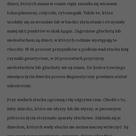
dzieci, których mama w czasie ciąży zaraziła się wirusami
toksoplazmozy, różyczki, cytomegalii. Także te, które
urodziły się za wcześnie lub w bardzo złym stanie i otrzymały
mniej niż 5 punktów w skali Apgar. Zagrożone głuchotą lub
niedosłuchem są dzieci, w których rodzinie występują te
choroby. W 65 procent przypadków u podłoża wad słuchu leżą
czynniki genetyczne, w 30 procentach przyczyny
niedosłuchów lub głuchoty nie są znane. Do końca trzeciego
miesiąca życia dziecka proces diagnostyczny powinien zostać
zakończony.
Przy wadach słuchu ogromną rolę odgrywa czas. Chodzi o to,
żeby dziecko, które nie słyszy lub źle słyszy, w pierwszym
półroczu życia otrzymało aparaty słuchowe. Zakłada się je
dzieciom, których wady słuchu nie można inaczej wyleczyć. Są