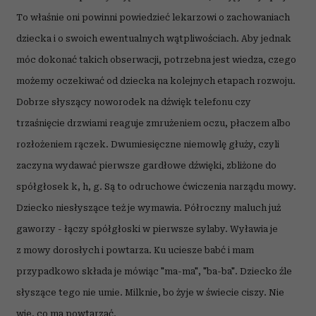
To właśnie oni powinni powiedzieć lekarzowi o zachowaniach
dziecka i o swoich ewentualnych wątpliwościach. Aby jednak
móc dokonać takich obserwacji, potrzebna jest wiedza, czego
możemy oczekiwać od dziecka na kolejnych etapach rozwoju.
Dobrze słyszący noworodek na dźwięk telefonu czy
trzaśnięcie drzwiami reaguje zmrużeniem oczu, płaczem albo
rozłożeniem rączek. Dwumiesięczne niemowlę głuży, czyli
zaczyna wydawać pierwsze gardłowe dźwięki, zbliżone do
spółgłosek k, h, g. Są to odruchowe ćwiczenia narządu mowy.
Dziecko niesłyszące też je wymawia. Półroczny maluch już
gaworzy - łączy spółgłoski w pierwsze sylaby. Wyławia je
z mowy dorosłych i powtarza. Ku uciesze babć i mam
przypadkowo składa je mówiąc "ma-ma", "ba-ba". Dziecko źle
słyszące tego nie umie. Milknie, bo żyje w świecie ciszy. Nie
wie, co ma powtarzać.