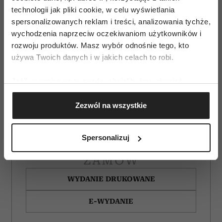
technologii jak pliki cookie, w celu wyświetlania
spersonalizowanych reklam i treści, analizowania tychże,
wychodzenia naprzeciw oczekiwaniom użytkowników i
rozwoju produktów. Masz wybór odnośnie tego, kto
używa Twoich danych i w jakich celach to robi.
Jeśli wyrazisz na to zgodę, chcielibyśmy również:
Gromadzić dane dotyczące Twojej lokalizacji
Zezwól na wszystkie
geograficznej z dokładnością nawet do kilku metrów
Identyfikować Twoje urządzenie, aktywnie
analizując charakteryzującego je zbiory danych
Spersonalizuj
(fingerprinting, czyli wirtualny odcisk palca)
Dowiedz się więcej odnośnie tego, jak Twoje osobiste
ZAMÓW
dane są przetwarzane oraz ustaw własne preferencje w
WYDANIE DRUKOWANE
sekcji szczegółów
. W Deklaracji plików cookie możesz
zmienić lub wycofać swoją zgodę w dowolnej chwili.
E-WYDANIE
Wykorzystujemy pliki cookie do spersonalizowania treści