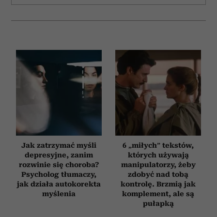
i reklam, aby oferować funkcje społecznościowe i
analizować ruch w naszej witrynie. Informacje o tym, jak
korzystasz z naszej witryny, udostępniamy partnerom
społecznościowym, reklamowym i analitycznym.
Partnerzy mogą połączyć te informacje z innymi danymi
otrzymanymi od Ciebie lub uzyskanymi podczas
korzystania z ich usług.
Jak zatrzymać myśli
6 „miłych” tekstów,
depresyjne, zanim
których używają
rozwinie się choroba?
manipulatorzy, żeby
Psycholog tłumaczy,
zdobyć nad tobą
jak działa autokorekta
kontrolę. Brzmią jak
myślenia
komplement, ale są
pułapką