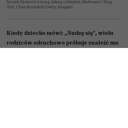
Novak Djoković z żoną Jeleną i dziećmi, Stefanem i Tarą.
(Fot. Clive Brunskill/Getty Images)
Kiedy dziecko mówi: „Nudzę się”, wielu
rodziców odruchowo próbuje znaleźć mu
jakieś zajęcie. Proponują wspólną
zabawę, podsuwają książkę albo
pozwalają włączyć bajkę. Novak Djoković
uważa jednak, że wcale nie trzeba
reagować w ten sposób. Jego zdaniem
nuda nie jest problemem, który należy jak
najszybciej rozwiązać. Przeciwnie. To
właśnie ona może pomóc dziecku