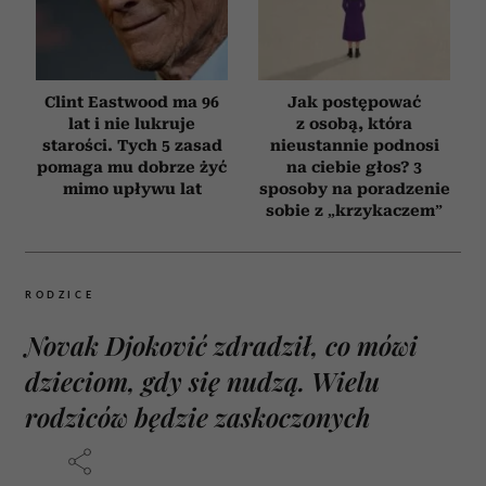
Clint Eastwood ma 96
Jak postępować
lat i nie lukruje
z osobą, która
starości. Tych 5 zasad
nieustannie podnosi
pomaga mu dobrze żyć
na ciebie głos? 3
mimo upływu lat
sposoby na poradzenie
sobie z „krzykaczem”
RODZICE
Novak Djoković zdradził, co mówi
dzieciom, gdy się nudzą. Wielu
rodziców będzie zaskoczonych