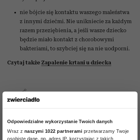
nie bójcie się kontaktu waszego maleństwa
z innymi dziećmi. Nie unikniecie za każdym
razem przeziębienia, a jeśli wasze dziecko
będzie miało kontakt z chorobowymi
bakteriami, to szybciej się na nie uodporni.
Czytaj także
Zapalenie krtani u dziecka
AUTOPROMOCJA
Odpowiedzialne wykorzystanie Twoich danych
Wraz z
naszymi 1022 partnerami
przetwarzamy Twoje
osobiste dane, np. adres IP, korzystając z takich