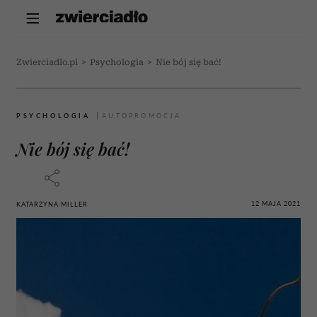
Zwierciadlo.pl
>
Psychologia
>
Nie bój się bać!
PSYCHOLOGIA
Nie bój się bać!
12 MAJA 2021
KATARZYNA MILLER