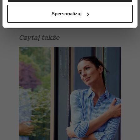
Identyfikować Twoje urządzenie, aktywnie
Którędy strach przeszedł, niczego już nie będzie.
analizując charakteryzującego je zbiory danych
Tylko ja pozostanę”.
Spersonalizuj
(fingerprinting, czyli wirtualny odcisk palca)
Dowiedz się więcej odnośnie tego, jak Twoje osobiste
dane są przetwarzane oraz ustaw własne preferencje w
Czytaj także
sekcji szczegółów
. W Deklaracji plików cookie możesz
zmienić lub wycofać swoją zgodę w dowolnej chwili.
Wykorzystujemy pliki cookie do spersonalizowania treści
i reklam, aby oferować funkcje społecznościowe i
analizować ruch w naszej witrynie. Informacje o tym, jak
korzystasz z naszej witryny, udostępniamy partnerom
społecznościowym, reklamowym i analitycznym.
Partnerzy mogą połączyć te informacje z innymi danymi
otrzymanymi od Ciebie lub uzyskanymi podczas
korzystania z ich usług.