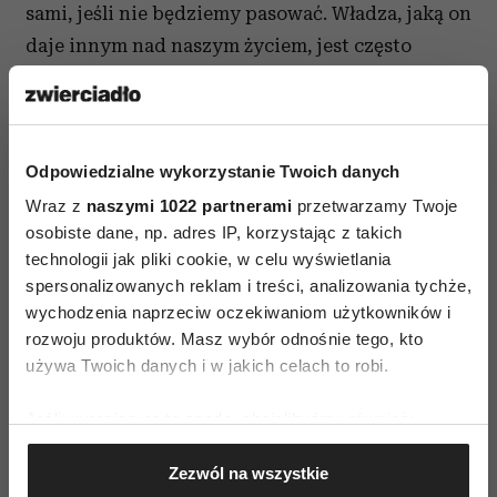
sami, jeśli nie będziemy pasować. Władza, jaką on
daje innym nad naszym życiem, jest często
nadużywana i przez naszych opiekunów, i przez
tych, którzy nami rządzą. Jednak nasza
wrażliwość, potrzeba przynależności i bliskości
Odpowiedzialne wykorzystanie Twoich danych
pozwalają nam tworzyć społeczeństwa
i wspólnoty, a także rodziny i partnerstwo. Bez
Wraz z
naszymi 1022 partnerami
przetwarzamy Twoje
osobiste dane, np. adres IP, korzystając z takich
tego lęku jest psychopatia.
technologii jak pliki cookie, w celu wyświetlania
spersonalizowanych reklam i treści, analizowania tychże,
NIE BAĆ SIĘ to znaczy móc przeżyć lęk i nie stać
wychodzenia naprzeciw oczekiwaniom użytkowników i
się jego ofiarą. Trafiłam na cudowny tekst o lęku
rozwoju produktów. Masz wybór odnośnie tego, kto
w „Diunie” Franka Herberta. Pomaga mi zawsze.
używa Twoich danych i w jakich celach to robi.
„Nie wolno się bać. Strach zabija duszę. To mała
śmierć a wielkie umieranie. Stawię mu czoła.
Jeśli wyrazisz na to zgodę, chcielibyśmy również:
Niechaj przejdzie po mnie i przeze mnie. A kiedy
Gromadzić dane dotyczące Twojej lokalizacji
Zezwól na wszystkie
geograficznej z dokładnością nawet do kilku metrów
przejdzie, obrócę oko mojej jaźni na jego drogę.