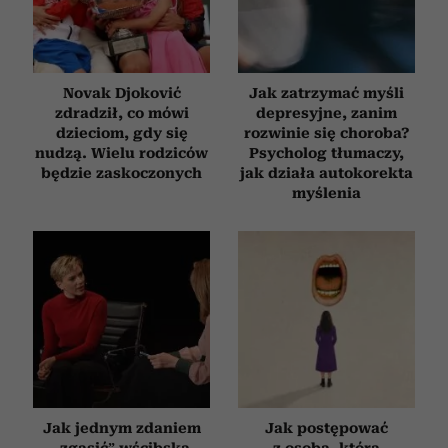
Novak Djoković
Jak zatrzymać myśli
zdradził, co mówi
depresyjne, zanim
dzieciom, gdy się
rozwinie się choroba?
nudzą. Wielu rodziców
Psycholog tłumaczy,
będzie zaskoczonych
jak działa autokorekta
myślenia
Jak jednym zdaniem
Jak postępować
„zgasić” wścibską
z osobą, która