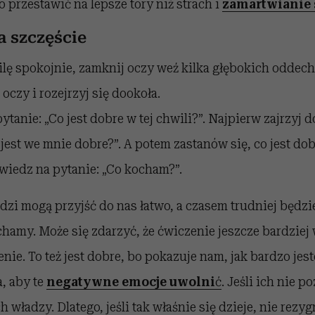
 przestawić na lepsze tory niż strach i
zamartwianie 
a szczęście
lę spokojnie, zamknij oczy weź kilka głębokich oddec
oczy i rozejrzyj się dookoła.
ytanie: „Co jest dobre w tej chwili?”. Najpierw zajrzyj 
 jest we mnie dobre?”. A potem zastanów się, co jest dob
wiedz na pytanie: „Co kocham?”.
i mogą przyjść do nas łatwo, a czasem trudniej będzie
ochamy. Może się zdarzyć, że ćwiczenie jeszcze bardziej 
nie. To też jest dobre, bo pokazuje nam, jak bardzo jes
a, aby te
negatywne emocje uwolni
ć
. Jeśli ich nie p
 władzy. Dlatego, jeśli tak właśnie się dzieje, nie rezy