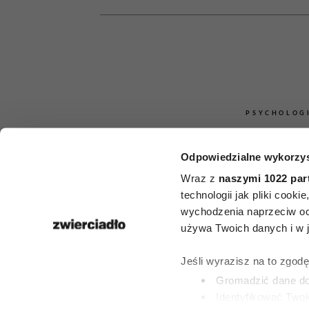
PSYCHOLOG
Clint Eastwo
Odpowiedzialne wykorzys
lat i nie l
Wraz z
naszymi 1022 par
technologii jak pliki cook
starości. Tyc
wychodzenia naprzeciw oc
używa Twoich danych i w ja
pomaga mu 
Jeśli wyrazisz na to zgod
żyć mimo up
Gromadzić dane dot
Identyfikować Twoj