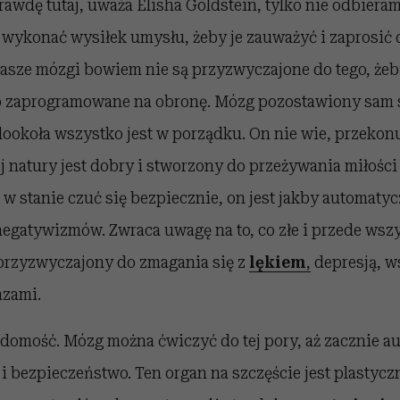
rawdę tutaj, uważa Elisha Goldstein, tylko nie odbiera
 wykonać wysiłek umysłu, żeby je zauważyć i zaprosić
asze mózgi bowiem nie są przyzwyczajone do tego, że
 to zaprogramowane na obronę. Mózg pozostawiony sam 
ookoła wszystko jest w porządku. On nie wie, przekonu
j natury jest dobry i stworzony do przeżywania miłości 
 w stanie czuć się bezpiecznie, on jest jakby automaty
egatywizmów. Zwraca uwagę na to, co złe i przede wsz
 przyzwyczajony do zmagania się z
lękiem
,
depresją, w
azami.
adomość. Mózg można ćwiczyć do tej pory, aż zacznie a
i bezpieczeństwo. Ten organ na szczęście jest plastycz