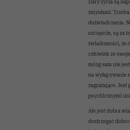
Dary życia są nap
zmysłami. Trzeba
doświadczania. N
szczęście, są za
świadomości, że d
człowiek ze swoje
mózg sam nie jest
na wyłapywanie n
zagrażające. Jest
psychicznymi ur
Ale jest dobra wi
dostrzegać dobro 