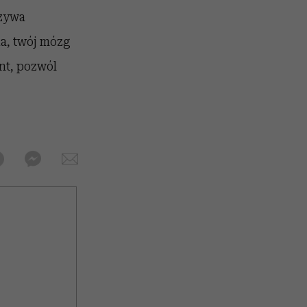
azywa
a, twój mózg
nt, pozwól