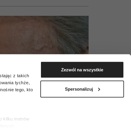
Zezwól na wszystkie
tając z takich
zowania tychże,
Spersonalizuj
ośnie tego, kto
o kilku metrów
 danych