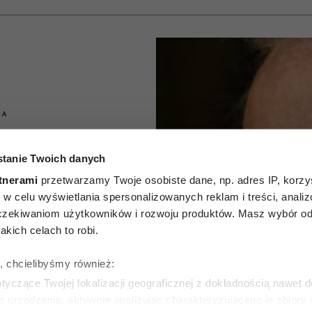
IA
od ma 96
tanie Twoich danych
ukruje
tnerami
przetwarzamy Twoje osobiste dane, np. adres IP, korzys
ie, w celu wyświetlania spersonalizowanych reklam i treści, anali
h 5 zasad
zekiwaniom użytkowników i rozwoju produktów. Masz wybór odn
kich celach to robi.
dobrze
ę, chcielibyśmy również:
ływu lat
yczące Twojej lokalizacji geograficznej z dokładnością nawet d
e urządzenie, aktywnie analizując charakteryzującego je zbiory