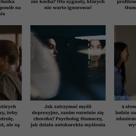
chnika
nie kocha? Oto sygnały, których
profilo
 sposób na
nie warto ignorować
tłum
nia
których
Jak zatrzymać myśli
4 słow
zy, żeby
depresyjne, zanim rozwinie się
ludzie za
trolę.
choroba? Psycholog tłumaczy,
zdaniem.
t, ale są
jak działa autokorekta myślenia
wy