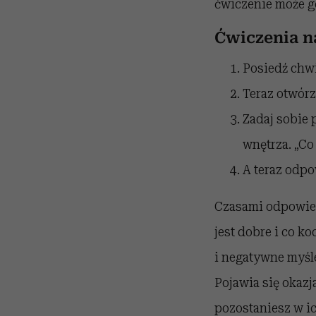
ćwiczenie może go
Ćwiczenia n
Posiedź chwi
Teraz otwórz 
Zadaj sobie p
wnętrza. „Co
A teraz odpo
Czasami odpowiedz
jest dobre i co k
i negatywne myśle
Pojawia się okazj
pozostaniesz w ich