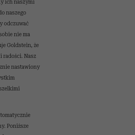
my ich naszymi
 do naszego
by odczuwać
sobie nie ma
je Goldstein, że
i radości. Nasz
cznie nastawiony
ystkim
szelkimi
utomatycznie
ny. Poniższe