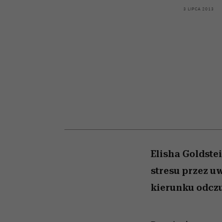
kawę z Kasią Miller”, s.
Auschwitz
girls”
3 LIPCA 2013
odc. 7]
Elisha Goldste
stresu przez u
kierunku odczu