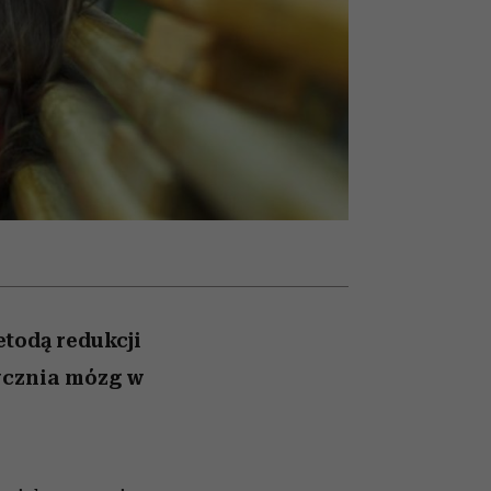
nił
un
ane
zonu
todą redukcji
tycznia mózg w