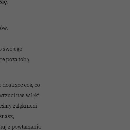
się.
hów.
do swojego
re poza tobą.
 dostrzec coś, co
wrzuci nas w lęki
teśmy zalęknieni.
oznasz,
gnuj z powtarzania