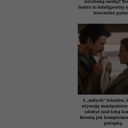
wścibską osobę? Te
lustra to inteligentny
bezczelne pyta
6 „miłych” tekstów, 
używają manipulator
zdobyć nad tobą kon
Brzmią jak komplemen
pułapką