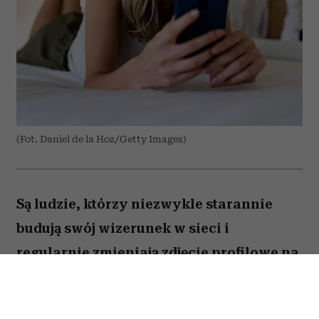
(Fot. Daniel de la Hoz/Getty Images)
Są ludzie, którzy niezwykle starannie
budują swój wizerunek w sieci i
regularnie zmieniają zdjęcie profilowe na
portalach społecznościowych. Ale nie
brakuje takich, którzy w internecie od lat