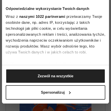
Odpowiedzialne wykorzystanie Twoich danych
Wraz z
naszymi 1022 partnerami
przetwarzamy Twoje
osobiste dane, np. adres IP, korzystając z takich
technologii jak pliki cookie, w celu wyświetlania
spersonalizowanych reklam i treści, analizowania tychże,
AUTOPROMOCJA
wychodzenia naprzeciw oczekiwaniom użytkowników i
rozwoju produktów. Masz wybór odnośnie tego, kto
używa Twoich danych i w jakich celach to robi.
Jeśli wyrazisz na to zgodę, chcielibyśmy również:
Gromadzić dane dotyczące Twojej lokalizacji
Zezwól na wszystkie
geograficznej z dokładnością nawet do kilku metrów
Identyfikować Twoje urządzenie, aktywnie
analizując charakteryzującego je zbiory danych
Spersonalizuj
(fingerprinting, czyli wirtualny odcisk palca)
Dowiedz się więcej odnośnie tego, jak Twoje osobiste
dane są przetwarzane oraz ustaw własne preferencje w