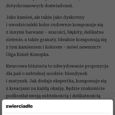
dotychczasowych doświadczeń.
Jako kamień, ale także jako dyskretny
i uwodzicielski kolor cudownie komponuje się
z innymi barwami – szarości, błękity, delikatne
zielenie, a także granaty. Idealnie komponują się
z tym kamieniem i kolorem – mówi newsrm.tv
Olga Kisiel-Konopka.
Kwarcowa biżuteria to zdecydowanie propozycja
dla pań o subtelnej urodzie: blondynek
i szatynek. Jak dodaje ekspertka, komponuje się
z kreacjami na każdą okazję. Będzie znakomicie
podkreślał swoją subtelnością i delikatnością
strój codzienny, jak i stylizacje, które zakładamy
do pracy, a także na wielkie wyjście.