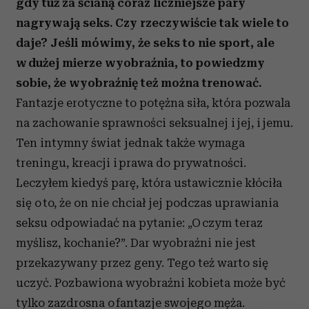
gdy tuż za ścianą coraz liczniejsze pary
nagrywają seks. Czy rzeczywiście tak wiele to
daje? Jeśli mówimy, że seks to nie sport, ale
w dużej mierze wyobraźnia, to powiedzmy
sobie, że wyobraźnię też można trenować.
Fantazje erotyczne to potężna siła, która pozwala
na zachowanie sprawności seksualnej i jej, i jemu.
Ten intymny świat jednak także wymaga
treningu, kreacji i prawa do prywatności.
Leczyłem kiedyś parę, która ustawicznie kłóciła
się o to, że on nie chciał jej podczas uprawiania
seksu odpowiadać na pytanie: „O czym teraz
myślisz, kochanie?”. Dar wyobraźni nie jest
przekazywany przez geny. Tego też warto się
uczyć. Pozbawiona wyobraźni kobieta może być
tylko zazdrosna o fantazje swojego męża.