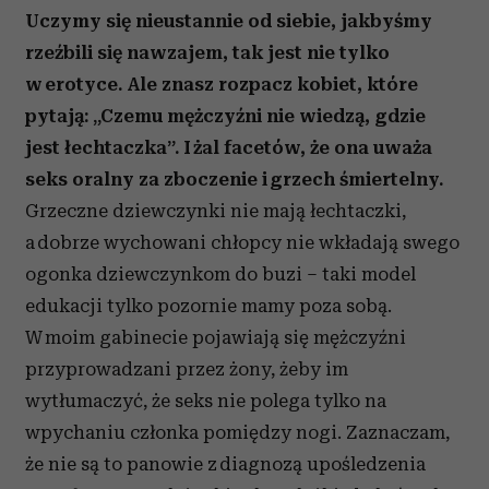
Uczymy się nieustannie od siebie, jakbyśmy
rzeźbili się nawzajem, tak jest nie tylko
w erotyce. Ale znasz rozpacz kobiet, które
pytają: „Czemu mężczyźni nie wiedzą, gdzie
jest łechtaczka”. I żal facetów, że ona uważa
seks oralny za zboczenie i grzech śmiertelny.
Grzeczne dziewczynki nie mają łechtaczki,
a dobrze wychowani chłopcy nie wkładają swego
ogonka dziewczynkom do buzi – taki model
edukacji tylko pozornie mamy poza sobą.
W moim gabinecie pojawiają się mężczyźni
przyprowadzani przez żony, żeby im
wytłumaczyć, że seks nie polega tylko na
wpychaniu członka pomiędzy nogi. Zaznaczam,
że nie są to panowie z diagnozą upośledzenia