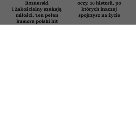
Roznerski
oczy. 10 historii, po
i Zakościelny szukają
których inaczej
miłości. Ten pełen
spojrzysz na życie
humoru polski hit
obejrzysz na Netflix
Książki, które trzeba
Jak zachowuje się
przeczytać przed
mąż, który nie kocha?
śmiercią. 5 tytułów
Oto sygnały, których
z zestawienia
nie warto ignorować
Encyklopedii
Britannica