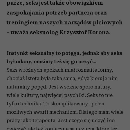
parze, seks jest także obowiązkiem
zaspokajania potrzeb partnera oraz
treningiem naszych narządów płciowych
– uważa seksuolog Krzysztof Korona.
Instynkt seksualny to potęga, jednak aby seks
był udany, musimy też się go uczyć...
Seks w różnych epokach miał rozmaite formy,
chociaż istota była taka sama, gdyż kieruje nim
naturalny popęd. Jest w seksie sporo natury,
wiele kultury, najwięcej psychiki. Seks to nie
tylko technika. To skomplikowany i pełen
możliwych awarii mechanizm. Dlatego mam wiele
pracy jako terapeuta. Jest czego się uczyć i co
ćwiczyć, ale też konieczne są uczucia, które też