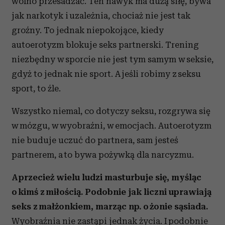
wolno przesadzać. Ten nawyk ma dużą siłę, bywa
jak narkotyk i uzależnia, chociaż nie jest tak
groźny. To jednak niepokojące, kiedy
autoerotyzm blokuje seks partnerski. Trening
niezbędny w sporcie nie jest tym samym w seksie,
gdyż to jednak nie sport. A jeśli robimy z seksu
sport, to źle.
Wszystko niemal, co dotyczy seksu, rozgrywa się
w mózgu, w wyobraźni, w emocjach. Autoerotyzm
nie buduje uczuć do partnera, sam jesteś
partnerem, a to bywa pożywką dla narcyzmu.
A przecież wielu ludzi masturbuje się, myśląc
o kimś z miłością. Podobnie jak liczni uprawiają
seks z małżonkiem, marząc np. o żonie sąsiada.
Wyobraźnia nie zastąpi jednak życia. I podobnie