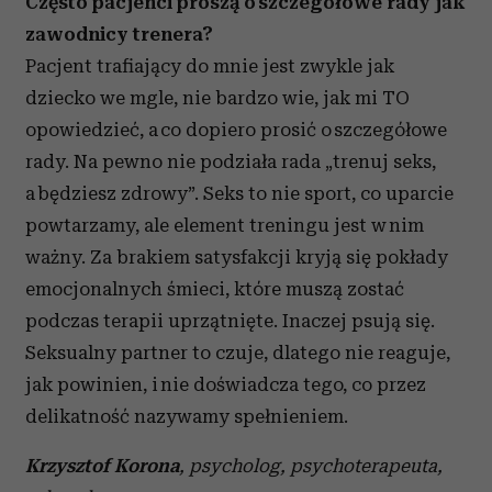
Często pacjenci proszą o szczegółowe rady jak
zawodnicy trenera?
Pacjent trafiający do mnie jest zwykle jak
dziecko we mgle, nie bardzo wie, jak mi TO
opowiedzieć, a co dopiero prosić o szczegółowe
rady. Na pewno nie podziała rada „trenuj seks,
a będziesz zdrowy”. Seks to nie sport, co uparcie
powtarzamy, ale element treningu jest w nim
ważny. Za brakiem satysfakcji kryją się pokłady
emocjonalnych śmieci, które muszą zostać
podczas terapii uprzątnięte. Inaczej psują się.
Seksualny partner to czuje, dlatego nie reaguje,
jak powinien, i nie doświadcza tego, co przez
delikatność nazywamy spełnieniem.
Krzysztof Korona
, psycholog, psychoterapeuta,