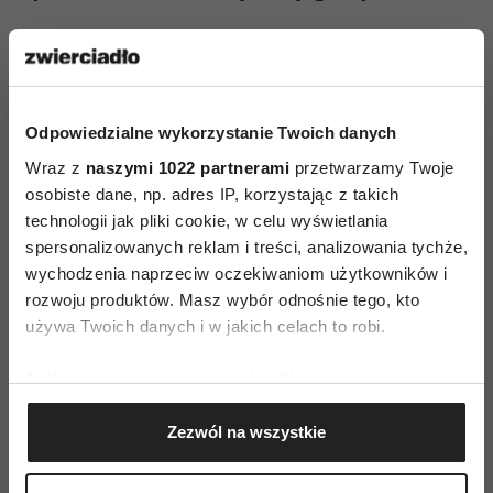
Każdy w marzeniach chciałby chociaż raz stać się
gwiazdą ekranu. Jedni idą na casting do serialu,
inni włączają kamerę w komórce i kreują się na
Odpowiedzialne wykorzystanie Twoich danych
gwiazdę filmu o miłości. Seksuologom nic do
tego, póki nie spotkają się z takimi odcinkami
Wraz z
naszymi 1022 partnerami
przetwarzamy Twoje
osobiste dane, np. adres IP, korzystając z takich
kiepskiego serialu w aktach sądowych, jak u pary,
technologii jak pliki cookie, w celu wyświetlania
która kłóciła się przed sądem, kto kogo
spersonalizowanych reklam i treści, analizowania tychże,
seksualnie molestował i sporządzał filmy
wychodzenia naprzeciw oczekiwaniom użytkowników i
pornograficzne bez zgody drugiej strony.
rozwoju produktów. Masz wybór odnośnie tego, kto
używa Twoich danych i w jakich celach to robi.
Ćwiczenia z kamerą dla poprawy sprawności
seksualnej? O tym nie słyszałem, chociaż nie
Jeśli wyrazisz na to zgodę, chcielibyśmy również:
brakuje zapaleńców, którzy korzystają
Gromadzić dane dotyczące Twojej lokalizacji
Zezwól na wszystkie
geograficznej z dokładnością nawet do kilku metrów
z mikrokamer, by szukać w pochwie
Identyfikować Twoje urządzenie, aktywnie
zagadkowego punktu G, z jednym nawet
analizując charakteryzującego je zbiory danych