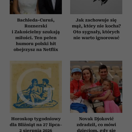
Bachleda-Curuś,
Jak zachowuje się
Roznerski
mąż, który nie kocha?
i Zakościelny szukają
Oto sygnały, których
miłości. Ten pełen
nie warto ignorować
humoru polski hit
obejrzysz na Netflix
Horoskop tygodniowy
Novak Djoković
dla Bliźniąt na 27 lipca–
zdradził, co mówi
2 sierpnia 2026
dzieciom, gdy się