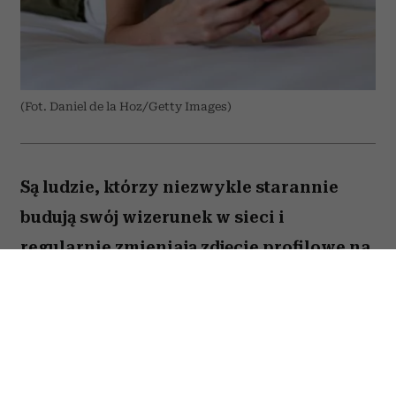
(Fot. Daniel de la Hoz/Getty Images)
Są ludzie, którzy niezwykle starannie
budują swój wizerunek w sieci i
regularnie zmieniają zdjęcie profilowe na
portalach społecznościowych. Ale nie
brakuje takich, którzy w internecie od lat
używają tej samej fotki – nawet gdy
zdążyli skończyć studia, założyć rodzinę i