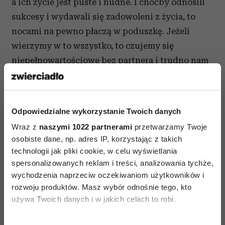
a ich życie jest puste i nudne. I choćby odnosili
sukcesy i wydawali się zadowoleni z życia, to
nocami na pewno płaczą w poduszkę. Jeżeli
wierzymy w to wszystko, to czujemy się
niepełnowartościowe bez partnera i trudno nam
zaakceptować samotność. Z lęku przed
samotnością trwamy w kiepskich związkach lub
desperacko szukamy nowych. A co, jeśli związek
Odpowiedzialne wykorzystanie Twoich danych
nam się nie trafi?
Wraz z
naszymi 1022 partnerami
przetwarzamy Twoje
osobiste dane, np. adres IP, korzystając z takich
technologii jak pliki cookie, w celu wyświetlania
spersonalizowanych reklam i treści, analizowania tychże,
wychodzenia naprzeciw oczekiwaniom użytkowników i
rozwoju produktów. Masz wybór odnośnie tego, kto
używa Twoich danych i w jakich celach to robi.
Jeśli wyrazisz na to zgodę, chcielibyśmy również: