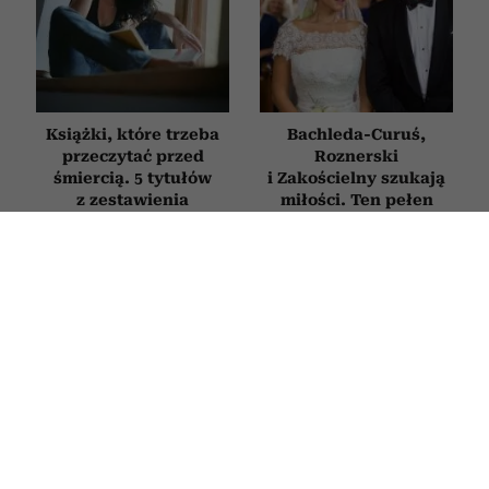
Książki, które trzeba
Bachleda-Curuś,
przeczytać przed
Roznerski
śmiercią. 5 tytułów
i Zakościelny szukają
z zestawienia
miłości. Ten pełen
Encyklopedii
humoru polski hit
Britannica
obejrzysz na Netflix