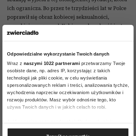
ich ogranicza. Bo przez te trzydzieści lat w Polce
poprawił się obraz kobiecej seksualności,
a męskiej - pogorszył. Kobieca seksualność jest
dzisiaj niemalże gloryfikowana...
W jakim sensie? Jak to się przejawia?
Odpowiedzialne wykorzystanie Twoich danych
Ostatnio robiłem kilka warsztatów biznesowych
Wraz z
naszymi 1022 partnerami
przetwarzamy Twoje
i dawałem ludziom ćwiczenie, w którym z opisu
osobiste dane, np. adres IP, korzystając z takich
sytuacji wynikało, że kobieta ma kochanka. Za
technologii jak pliki cookie, w celu wyświetlania
każdym razem spore grono kobiet reagowało tak,
spersonalizowanych reklam i treści, analizowania tychże,
że największa wina leży po stronie jej męża.
wychodzenia naprzeciw oczekiwaniom użytkowników i
rozwoju produktów. Masz wybór odnośnie tego, kto
Gdyby o nią dbał, nie musiałaby go zdradzać.
używa Twoich danych i w jakich celach to robi.
A teraz załóżmy, że to mężczyzna ma kochankę.
Okazuje się, że wtedy również nie jest to wina
Jeśli wyrazisz na to zgodę, chcielibyśmy również:
kobiety, tylko jego, bo nie panuje nad swoim
Gromadzić dane dotyczące Twojej lokalizacji