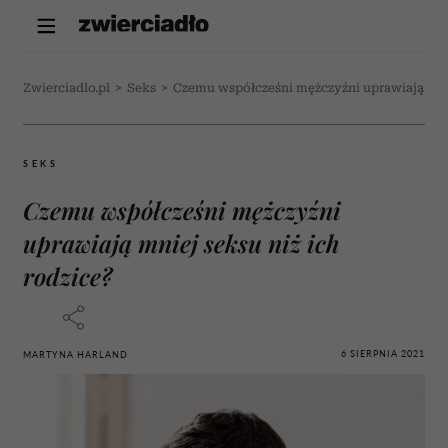
Zwierciadlo.pl
>
Seks
>
Czemu współcześni mężczyźni uprawiają mnie
SEKS
Czemu współcześni mężczyźni
uprawiają mniej seksu niż ich
rodzice?
6 SIERPNIA 2021
MARTYNA HARLAND