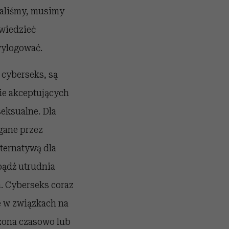
iwaliśmy, musimy
owiedzieć
wylogować.
 cyberseks, są
ie akceptujących
eksualne. Dla
egane przez
lternatywą dla
bądź utrudnia
. Cyberseks coraz
e w związkach na
czona czasowo lub