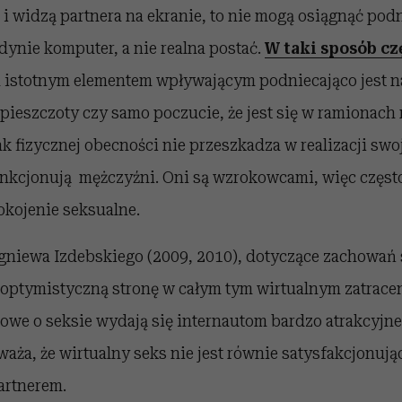
ą i widzą partnera na ekranie, to nie mogą osiągnąć pod
edynie komputer, a nie realna postać.
W taki sposób czę
 istotnym elementem wpływającym podniecająco jest na
 pieszczoty czy samo poczucie, że jest się w ramionach
k fizycznej obecności nie przeszkadza w realizacji sw
funkcjonują mężczyźni. Oni są wzrokowcami, więc częst
okojenie seksualne.
igniewa Izdebskiego (2009, 2010), dotyczące zachowań
 optymistyczną stronę w całym tym wirtualnym zatracen
we o seksie wydają się internautom bardzo atrakcyjne, 
ża, że wirtualny seks nie jest równie satysfakcjonując
artnerem.