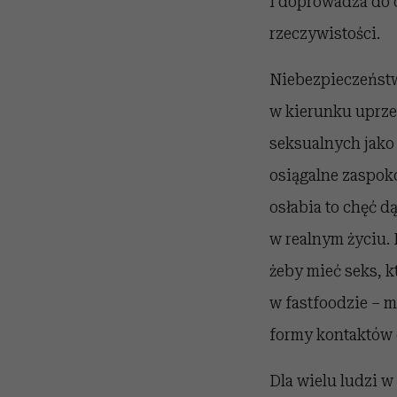
i doprowadza do 
rzeczywistości.
Niebezpieczeństw
w kierunku uprze
seksualnych jako
osiągalne zaspok
osłabia to chęć d
w realnym życiu. 
żeby mieć seks, kt
w fastfoodzie – m
formy kontaktów e
Dla wielu ludzi w