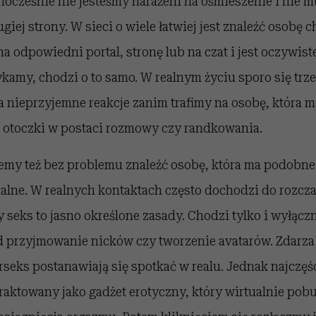
ocześnie nie jesteśmy narażeni na ośmieszenie i nie 
iej strony. W sieci o wiele łatwiej jest znaleźć osobę c
a odpowiedni portal, stronę lub na czat i jest oczywist
kamy, chodzi o to samo. W realnym życiu sporo się trz
na nieprzyjemne reakcje zanim trafimy na osobę, która m
j otoczki w postaci rozmowy czy randkowania.
emy też bez problemu znaleźć osobę, która ma podobne
alne. W realnych kontaktach często dochodzi do rozcz
y seks to jasno określone zasady. Chodzi tylko i wyłącz
 przyjmowanie nicków czy tworzenie avatarów. Zdarza s
seks postanawiają się spotkać w realu. Jednak najczęśc
traktowany jako gadżet erotyczny, który wirtualnie po