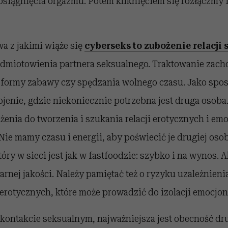
osiągnięcia orgazmu. Potem kliknięciem się rozłączmy 
a z jakimi wiąże się
cyberseks to zubożenie relacji 
dmiotowienia partnera seksualnego. Traktowanie zac
 formy zabawy czy spędzania wolnego czasu. Jako spos
ojenie, gdzie niekoniecznie potrzebna jest druga osob
ążenia do tworzenia i szukania relacji erotycznych i e
Nie mamy czasu i energii, aby poświecić je drugiej osobi
óry w sieci jest jak w fastfoodzie: szybko i na wynos. Ale
arnej jakości. Należy pamiętać też o ryzyku uzależnieni
rotycznych, które może prowadzić do izolacji emocjona
 kontakcie seksualnym, najważniejsza jest obecność dru