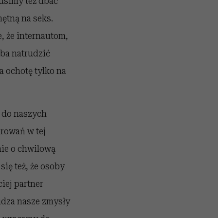
musimy też dbać
hętną na seks.
e, że internautom,
eba natrudzić
a ochotę tylko na
 do naszych
arowań w tej
nie o chwilową
ię też, że osoby
iej partner
budza nasze zmysły