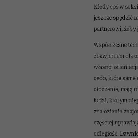
Kiedy coś w seksi
jeszcze spędzić r
partnerowi, żeby 
Współczesne tech
zbawieniem dla o
własnej orientacj
osób, które same 
otoczenie, mają r
ludzi, którym ni
znalezienie znaj
częściej uprawia
odległość. Dawnie