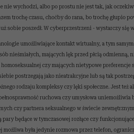
e nie wychodzi, albo po prostu nie jest tak, jak oczek
azem trochę czasu, choćby do rana, bo trochę głupio p
już sobie poszedł. W cyberprzestrzeni - wystarczy się 
nologie umożliwiające kontakt wirtualny, a tym samym
sób nieśmiałych, mających lęk przed płcią odmienną, n
i homoseksualnej czy mających nietypowe preferencje s
siebie postrzegają jako nieatrakcyjne lub są tak postrz
óżnego rodzaju kompleksy czy lęki społeczne. Jest też a
epełnosprawność ruchowa czy umysłowa uniemożliwia 
omych czy partnera seksualnego w świecie zewnętrznym
ją pary będące w tymczasowej rozłące czy funkcjonując
j możliwa była jedynie rozmowa przez telefon, ograni