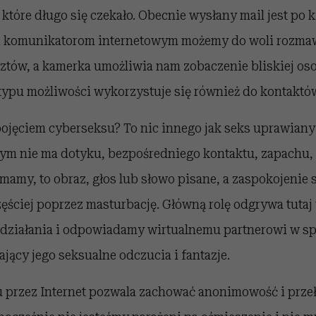
a które długo się czekało. Obecnie wysłany mail jest po
ki komunikatorom internetowym możemy do woli rozma
tów, a kamerka umożliwia nam zobaczenie bliskiej os
o typu możliwości wykorzystuje się również do kontaktó
pojęciem cyberseksu? To nic innego jak seks uprawiany
órym nie ma dotyku, bezpośredniego kontaktu, zapachu,
mamy, to obraz, głos lub słowo pisane, a zaspokojenie 
ęściej poprzez masturbację. Główną rolę odgrywa tutaj
działania i odpowiadamy wirtualnemu partnerowi w sp
ający jego seksualne odczucia i fantazje.
 przez Internet pozwala zachować anonimowość i prze