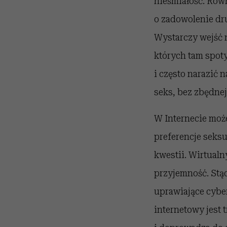
nieśmiałość. Równ
o zadowolenie drug
Wystarczy wejść n
których tam spoty
i często narazić 
seks, bez zbędne
W Internecie moż
preferencje seksu
kwestii. Wirtualn
przyjemność. Stąd
uprawiające cyber
internetowy jest 