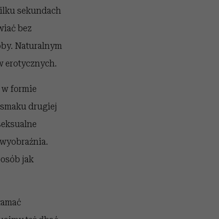
 kilku sekundach
wiać bez
oby. Naturalnym
w erotycznych.
 w formie
 smaku drugiej
seksualne
 wyobraźnia.
osób jak
łamać