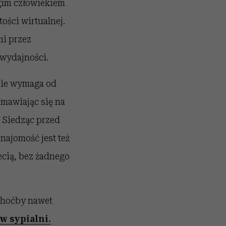
ugim człowiekiem
ości wirtualnej.
mi przez
wydajności.
 nie wymaga od
Umawiając się na
. Siedząc przed
najomość jest też
ecią, bez żadnego
 choćby nawet
 w sypialni.