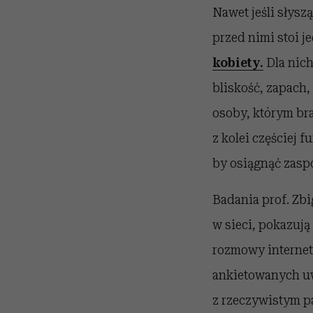
Nawet jeśli słysz
przed nimi stoi j
kobiety.
Dla nich
bliskość, zapach,
osoby, którym bra
z kolei częściej 
by osiągnąć zasp
Badania prof. Zb
w sieci, pokazują
rozmowy interneto
ankietowanych uwa
z rzeczywistym p