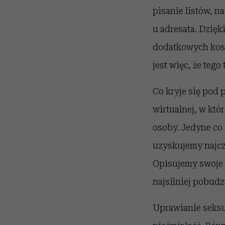
pisanie listów, n
u adresata. Dzię
dodatkowych kosz
jest więc, że teg
Co kryje się pod 
wirtualnej, w kt
osoby. Jedyne co 
uzyskujemy najcz
Opisujemy swoje 
najsilniej pobudz
Uprawianie seksu