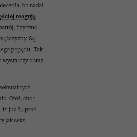
niecenia, bo nadal
ściej reagują
strój, fizyczna
 mężczyzny. Są
ojego popędu. Tak
o wystarczy obraz
 seksualnych
iu. Otóż, choć
to już 89 proc.
y jak seks