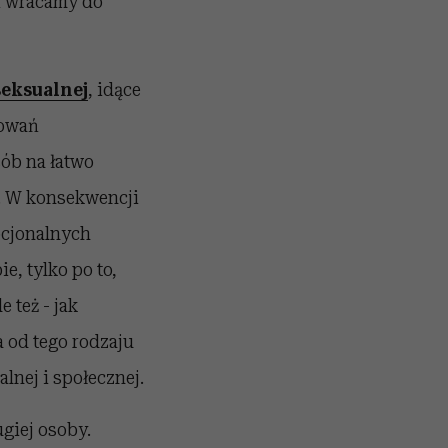
i wracamy do
seksualnej
, idące
howań
ób na łatwo
a. W konsekwencji
mocjonalnych
e, tylko po to,
 też - jak
a od tego rodzaju
lnej i społecznej.
giej osoby.