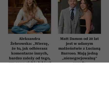
Aleksandra
Matt Damon od 20 lat
Żebrowska: „Wierzę,
jest w udanym
że to, jak odbierasz
małżeństwie z Lucianą
komentarze innych,
Barroso. Mają jedną
bardzo zależy od tego,
„nienegocjowalną”
czy sama siebie lubisz”
zasadę