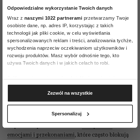
Odpowiedzialne wykorzystanie Twoich danych
Wraz z
naszymi 1022 partnerami
przetwarzamy Twoje
osobiste dane, np. adres IP, korzystając z takich
technologii jak pliki cookie, w celu wyświetlania
spersonalizowanych reklam i treści, analizowania tychże,
wychodzenia naprzeciw oczekiwaniom użytkowników i
rozwoju produktów. Masz wybór odnośnie tego, kto
Czy kobiety odmienią świat
używa Twoich danych i w jakich celach to robi.
polityki? Poznaj nowe polskie
ministry
Jeśli wyrazisz na to zgodę, chcielibyśmy również:
Gromadzić dane dotyczące Twojej lokalizacji
Zezwól na wszystkie
geograficznej z dokładnością nawet do kilku metrów
Identyfikować Twoje urządzenie, aktywnie
Pokonać
syndrom oszustki
analizując charakteryzującego je zbiory danych
Spersonalizuj
Organizatorzy położyli szczególny nacisk na
(fingerprinting, czyli wirtualny odcisk palca)
Dowiedz się więcej odnośnie tego, jak Twoje osobiste
wspieranie pewności siebie i
zarządzania
dane są przetwarzane oraz ustaw własne preferencje w
emocjami i przekonaniami
, które często blokują