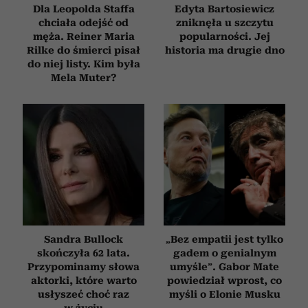
Dla Leopolda Staffa
Edyta Bartosiewicz
chciała odejść od
zniknęła u szczytu
męża. Reiner Maria
popularności. Jej
Rilke do śmierci pisał
historia ma drugie dno
do niej listy. Kim była
Mela Muter?
Sandra Bullock
„Bez empatii jest tylko
skończyła 62 lata.
gadem o genialnym
Przypominamy słowa
umyśle”. Gabor Mate
aktorki, które warto
powiedział wprost, co
usłyszeć choć raz
myśli o Elonie Musku
w życiu