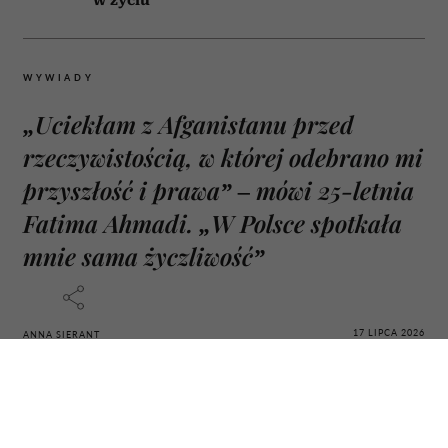
WYWIADY
„Uciekłam z Afganistanu przed
rzeczywistością, w której odebrano mi
przyszłość i prawa” – mówi 25-letnia
Fatima Ahmadi. „W Polsce spotkała
mnie sama życzliwość”
17 LIPCA 2026
ANNA SIERANT