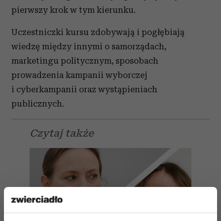
pierwszy krok w tym kierunku.
Uczestniczki kursu zdobywają i pogłębiają
wiedzę między innymi o samorządach,
marketingu politycznym, sposobach
prowadzenia kampanii wyborczej
i cyberkampanii oraz wystąpieniach
publicznych.
Czytaj także