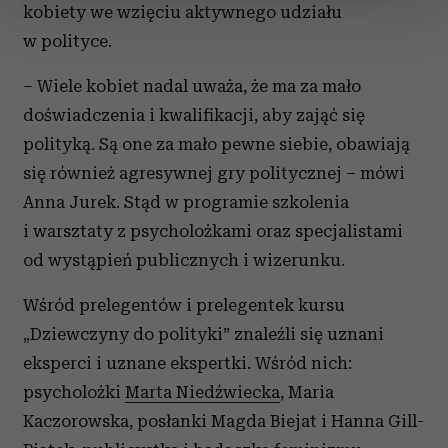
sekcji szczegółów
. W Deklaracji plików cookie możesz
kobiety we wzięciu aktywnego udziału
zmienić lub wycofać swoją zgodę w dowolnej chwili.
w polityce.
Wykorzystujemy pliki cookie do spersonalizowania treści
– Wiele kobiet nadal uważa, że ma za mało
i reklam, aby oferować funkcje społecznościowe i
doświadczenia i kwalifikacji, aby zająć się
analizować ruch w naszej witrynie. Informacje o tym, jak
polityką. Są one za mało pewne siebie, obawiają
korzystasz z naszej witryny, udostępniamy partnerom
społecznościowym, reklamowym i analitycznym.
się również agresywnej gry politycznej – mówi
Partnerzy mogą połączyć te informacje z innymi danymi
Anna Jurek. Stąd w programie szkolenia
otrzymanymi od Ciebie lub uzyskanymi podczas
i warsztaty z psycholożkami oraz specjalistami
korzystania z ich usług.
od wystąpień publicznych i wizerunku.
Wśród prelegentów i prelegentek kursu
„Dziewczyny do polityki” znaleźli się uznani
eksperci i uznane ekspertki. Wśród nich:
psycholożki
Marta Niedźwiecka
, Maria
Kaczorowska, posłanki Magda Biejat i Hanna Gill-