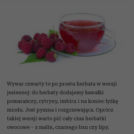
Wykorzystujemy pliki cookie do spersonalizowania treści
i reklam, aby oferować funkcje społecznościowe i
analizować ruch w naszej witrynie. Informacje o tym, jak
korzystasz z naszej witryny, udostępniamy partnerom
społecznościowym, reklamowym i analitycznym.
Partnerzy mogą połączyć te informacje z innymi danymi
otrzymanymi od Ciebie lub uzyskanymi podczas
korzystania z ich usług.
Wywar czwarty to po prostu herbata w wersji
jesiennej: do herbaty dodajemy kawałki
pomarańczy, cytryny, imbiru i na koniec łyżkę
miodu. Jest pyszna i rozgrzewająca. Oprócz
takiej wersji warto pić cały czas herbatki
owocowe – z malin, czarnego bzu czy lipy.