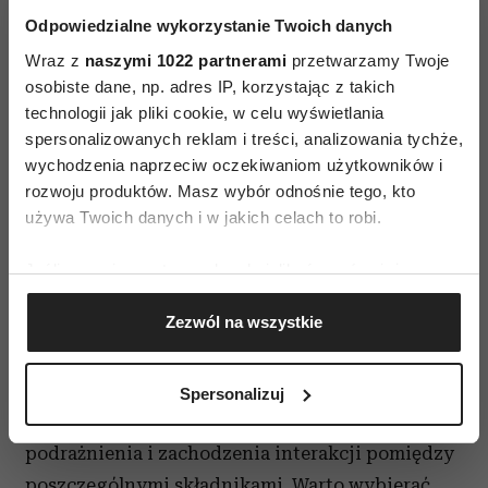
faktorze SPF oraz dermokosmetyków do skóry
Odpowiedzialne wykorzystanie Twoich danych
naczyniowej. Właściwe nawyki pielęgnacyjne
Wraz z
naszymi 1022 partnerami
przetwarzamy Twoje
pozwalają spowolnić nieco proces poszerzania
osobiste dane, np. adres IP, korzystając z takich
naczyń. Jeśli problem zaczyna być widoczny,
technologii jak pliki cookie, w celu wyświetlania
niezbędna jest konsultacja u dermatologa, który
spersonalizowanych reklam i treści, analizowania tychże,
zaproponuje odpowiedni zabieg
- mówi dr n. med.
wychodzenia naprzeciw oczekiwaniom użytkowników i
rozwoju produktów. Masz wybór odnośnie tego, kto
Karolina Kopeć-Pyciarz, specjalista dermatolog
używa Twoich danych i w jakich celach to robi.
i lekarz medycyny estetycznej w DermaMed we
Wrocławiu
.
Jeśli wyrazisz na to zgodę, chcielibyśmy również:
Gromadzić dane dotyczące Twojej lokalizacji
Mądry wybór kosmetyków
Zezwól na wszystkie
geograficznej z dokładnością nawet do kilku metrów
Identyfikować Twoje urządzenie, aktywnie
Przy skórze wrażliwej należy wybierać kosmetyki
analizując charakteryzującego je zbiory danych
o ograniczonej liczbie składników - im ich
Spersonalizuj
(fingerprinting, czyli wirtualny odcisk palca)
więcej, tym większe prawdopodobieństwo
Dowiedz się więcej odnośnie tego, jak Twoje osobiste
podrażnienia i zachodzenia interakcji pomiędzy
dane są przetwarzane oraz ustaw własne preferencje w
poszczególnymi składnikami. Warto wybierać
sekcji szczegółów
. W Deklaracji plików cookie możesz