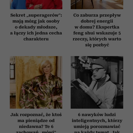
Sekret „superagerów”:
Co zaburza przepływ
mają mózg jak osoby
dobrej energii
o dekady młodsze,
w domu? Ekspertka
a łączy ich jedna cecha
feng shui wskazuje 5
charakteru
rzeczy, których warto
się pozbyć
Jak rozpoznać, że ktoś
6 nawyków ludzi
ma pieniądze od
inteligentnych, którzy
niedawna? Te 6
umieją porozmawiać
zachowań „mówi”
na każdy temat. Jak