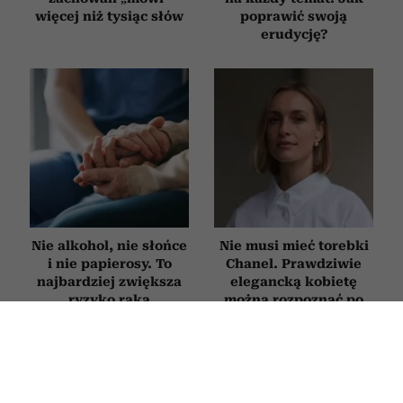
więcej niż tysiąc słów
poprawić swoją
erudycję?
Nie alkohol, nie słońce
Nie musi mieć torebki
i nie papierosy. To
Chanel. Prawdziwie
najbardziej zwiększa
elegancką kobietę
ryzyko raka
można rozpoznać po
tych 9 cechach
WNĘTRZA