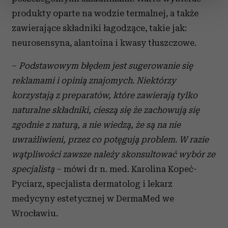
zmienić lub wycofać swoją zgodę w dowolnej chwili.
produkty oparte na wodzie termalnej, a także
zawierające składniki łagodzące, takie jak:
Wykorzystujemy pliki cookie do spersonalizowania treści
neurosensyna, alantoina i kwasy tłuszczowe.
i reklam, aby oferować funkcje społecznościowe i
analizować ruch w naszej witrynie. Informacje o tym, jak
–
Podstawowym błędem jest sugerowanie się
korzystasz z naszej witryny, udostępniamy partnerom
reklamami i opinią znajomych. Niektórzy
społecznościowym, reklamowym i analitycznym.
korzystają z preparatów, które zawierają tylko
Partnerzy mogą połączyć te informacje z innymi danymi
otrzymanymi od Ciebie lub uzyskanymi podczas
naturalne składniki, cieszą się że zachowują się
korzystania z ich usług.
zgodnie z naturą, a nie wiedzą, że są na nie
uwrażliwieni, przez co potęgują problem.
W razie
wątpliwości zawsze należy skonsultować wybór ze
specjalistą
– mówi dr n. med. Karolina Kopeć-
Pyciarz, specjalista dermatolog i lekarz
medycyny estetycznej w DermaMed we
Wrocławiu
.