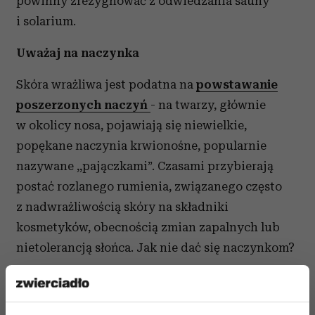
powinny zrezygnować z odwiedzania sauny
i solarium.
Uważaj na naczynka
Skóra wrażliwa jest podatna na
powstawanie
poszerzonych naczyń
- na twarzy, głównie
w okolicy nosa, pojawiają się niewielkie,
popękane naczynia krwionośne, popularnie
nazywane ,,pajączkami”. Czasami przybierają
postać rozlanego rumienia, związanego często
z nadwrażliwością skóry na składniki
kosmetyków, obecnością zmian zapalnych lub
nietolerancją słońca. Jak nie dać się naczynkom?
-
Postępowanie profilaktyczne opiera się na
stosowaniu kremów z filtrami o odpowiednim