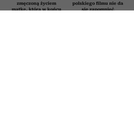
zmęczoną życiem
polskiego filmu nie da
matkę, która w końcu
się zapomnieć
mówi „dość”
KSIĄŻKI
Książki, które trzeba przeczytać
przed śmiercią. 5 tytułów z
zestawienia Encyklopedii Britannica
1 LIPCA 2026
KLAUDIA MIZERSKA