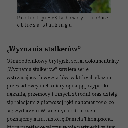
Portret prześladowcy – różne
oblicza stalkingu
„Wyznania stalkerów”
Ośmioodcinkowy brytyjski serial dokumentalny
„Wyznania stalkerów” zawiera serię
wstrząsających wywiadów, w których skazani
prześladowcy i ich ofiary opisują przypadki
nękania, przemocy i innych zbrodni oraz dzielą
się relacjami z pierwszej ręki na temat tego, co
się wydarzyło. W kolejnych odcinkach
poznajemy m.in. historię Daniela Thompsona,
który prześladował trzy swoje partnerki, w tym