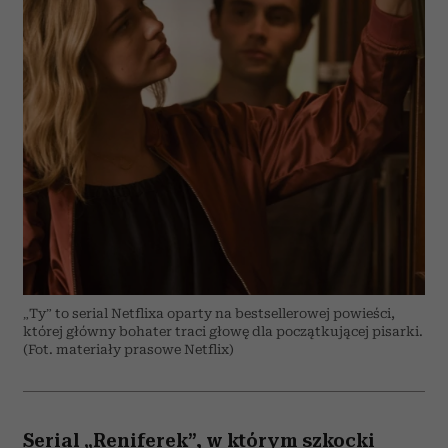
„Ty” to serial Netflixa oparty na bestsellerowej powieści,
której główny bohater traci głowę dla początkującej pisarki.
(Fot. materiały prasowe Netflix)
Serial „Reniferek”, w którym szkocki