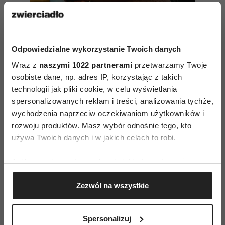
Odpowiedzialne wykorzystanie Twoich danych
Twórca serialu „Reniferek”
Wraz z
naszymi 1022 partnerami
przetwarzamy Twoje
apeluje do fanów, by przestali
osobiste dane, np. adres IP, korzystając z takich
szukać tożsamości bohaterów
technologii jak pliki cookie, w celu wyświetlania
historii
spersonalizowanych reklam i treści, analizowania tychże,
wychodzenia naprzeciw oczekiwaniom użytkowników i
rozwoju produktów. Masz wybór odnośnie tego, kto
„Stalker”
używa Twoich danych i w jakich celach to robi.
Detektyw Jack Larsen zostaje przeniesiony
Jeśli wyrazisz na to zgodę, chcielibyśmy również:
z wydziału zabójstw w Nowym Jorku do
Gromadzić dane dotyczące Twojej lokalizacji
Zezwól na wszystkie
departamentu policji w Los Angeles. Jego
geograficznej z dokładnością nawet do kilku metrów
Identyfikować Twoje urządzenie, aktywnie
pewność siebie i silna osobowość, przez które
analizując charakteryzującego je zbiory danych
często wpadał w kłopoty, okazują się przydatne
Spersonalizuj
(fingerprinting, czyli wirtualny odcisk palca)