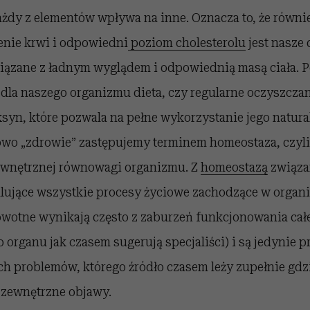
każdy z elementów wpływa na inne. Oznacza to, że równi
enie krwi i odpowiedni
poziom cholesterolu
jest nasze
ązane z ładnym wyglądem i odpowiednią masą ciała. P
 dla naszego organizmu dieta, czy regularne oczyszcza
ksyn, które pozwala na pełne wykorzystanie jego natur
łowo „zdrowie” zastępujemy terminem homeostaza, czyl
wnętrznej równowagi organizmu. Z
homeostazą
związan
ujące wszystkie procesy życiowe zachodzące w organ
owotne wynikają często z zaburzeń funkcjonowania ca
 organu jak czasem sugerują specjaliści) i są jedynie
h problemów, którego źródło czasem leży zupełnie gdzie
zewnętrzne objawy.