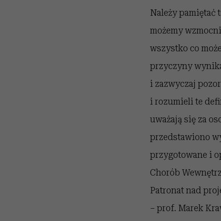
Należy pamiętać t
możemy wzmocnić 
wszystko co może 
przyczyny wynikaj
i zazwyczaj pozor
i rozumieli te de
uważają się za os
przedstawiono wy
przygotowane i o
Chorób Wewnętrzn
Patronat nad pr
– prof. Marek Kra