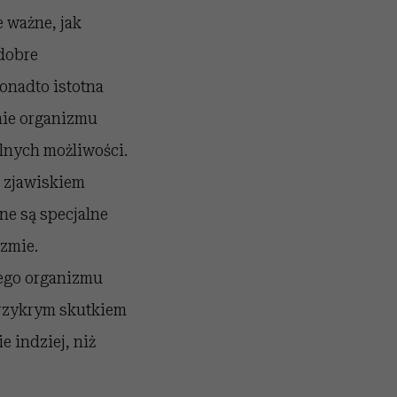
e ważne, jak
 dobre
onadto istotna
nie organizmu
alnych możliwości.
i zjawiskiem
e są specjalne
izmie.
łego organizmu
 przykrym skutkiem
 indziej, niż