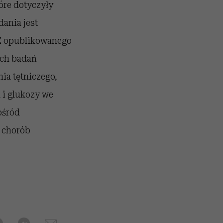
óre dotyczyły
ania jest
 Z opublikowanego
ych badań
ia tętniczego,
 i glukozy we
ośród
 chorób