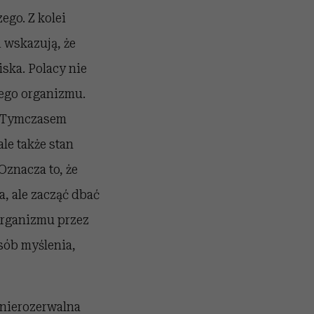
ego. Z kolei
 wskazują, że
ska. Polacy nie
ego organizmu.
. Tymczasem
le także stan
znacza to, że
, ale zacząć dbać
organizmu przez
sób myślenia,
 nierozerwalna