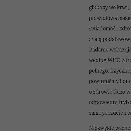
glukozy we krwi, 
prawidłową masę 
świadomość zdrow
znają podstawow
Badanie wskazuje
według WHO zdrowi
pełnego, fizyczn
powinniśmy konce
o zdrowie dużo w
odpowiedni tryb ż
samopoczucie i w
Niezwykle ważne 