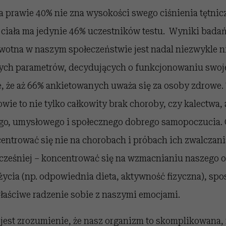
a prawie 40% nie zna wysokości swego ciśnienia tętnicz
ciała ma jedynie 46% uczestników testu. Wyniki badań
otna w naszym społeczeństwie jest nadal niezwykle ni
ych parametrów, decydujących o funkcjonowaniu swoj
, że aż 66% ankietowanych uważa się za osoby zdrowe
e to nie tylko całkowity brak choroby, czy kalectwa, a
ego, umysłowego i społecznego dobrego samopoczucia. O
ntrować się nie na chorobach i próbach ich zwalczania
cześniej – koncentrować się na wzmacnianiu naszego 
ycia (np. odpowiednia dieta, aktywność fizyczna), spo
łaściwe radzenie sobie z naszymi emocjami.
jest zrozumienie, że nasz organizm to skomplikowana,