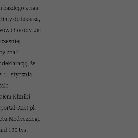
h każdego z nas –
fimy do lekarza,
awów choroby. Jej
cześniej
cy znali
 deklarację, że
. 10 stycznia
tało
ołem Kliniki
ortal Onet.pl.
tetu Medycznego
ad 120 tys.