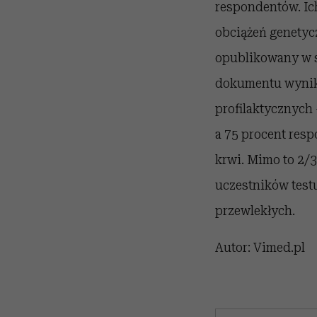
respondentów. Ic
obciążeń genetyc
opublikowany w s
dokumentu wynik
profilaktycznych 
a 75 procent resp
krwi. Mimo to 2/3
uczestników test
przewlekłych.
Autor: Vimed.pl