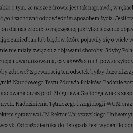
akże o tym, że nasze zdrowie jest tak naprawdę w rękac
go i zachować odpowiednim sposobem życia. Jeśli tra
on dla nas zrobić to najczęściej już tylko leczenie obj
ą z zaniedbań lub błędów, które pojawiły się o wiele w
nie nie miały związku z objawami choroby. Gdyby Pola
finicje i uwarunkowania, czy aż 66% z nich powtórzyłoby
oby zdrowe? Z pewnością ten odsetek byłby dużo niższy
niki Narodowego Testu Zdrowia Polaków. Badanie zos
pracowane przez prof. Zbigniewa Gacionga wraz z zesp
ych, Nadciśnienia Tętniczego i Angiologii WUM oraz p
ojektem sprawował JM Rektor Warszawskiego Uniwersy
wczyk. Od października do listopada test wypełniło pon