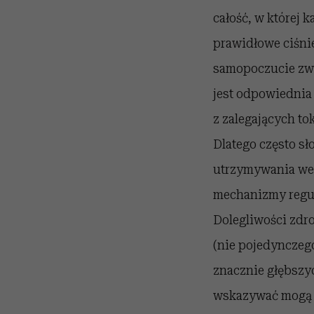
całość, w której 
prawidłowe ciśni
samopoczucie zwi
jest odpowiednia
z zalegających to
Dlatego często s
utrzymywania we
mechanizmy regul
Dolegliwości zdr
(nie pojedynczego
znacznie głębszyc
wskazywać mogą 