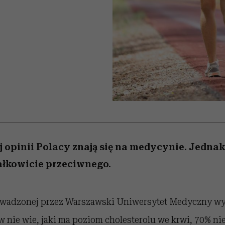
edź
 5,
j
Wiemy, gdzie go kupić
Miller s. 5, odc. 6]
niż się wydaje
sezon jesień–zima 2
opinii Polacy znają się na medycynie. Jedna
ałkowicie przeciwnego.
owadzonej przez Warszawski Uniwersytet Medyczny wy
 nie wie, jaki ma poziom cholesterolu we krwi, 70% ni