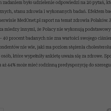
h zadaniem było udzielenie odpowiedzi na 20 pytań, kt
znych, stanu zdrowia i wykonanych badań. Efektem bad
erwisie MedOnet.pl raport na temat zdrowia Polaków.
a miedzy innymi, że Polacy nie wykonują podstawow
– 40 procent badanych nie zna wartości swojego ciśnien
ondentów nie wie, jaki ma poziom stężenia cholesterolu
 osób, które wypełniły ankietę uważa się za zdrowe. Sp
u aż 44% może mieć rodzinną predyspozycję do szeregu