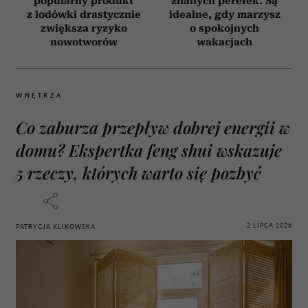
popularny produkt
znanych perełek. Są
z lodówki drastycznie
idealne, gdy marzysz
zwiększa ryzyko
o spokojnych
nowotworów
wakacjach
WNĘTRZA
Co zaburza przepływ dobrej energii w
domu? Ekspertka feng shui wskazuje
5 rzeczy, których warto się pozbyć
2 LIPCA 2026
PATRYCJA KLIKOWSKA