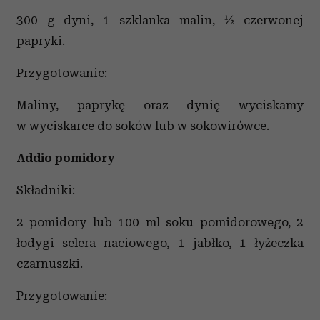
analizować ruch w naszej witrynie. Informacje o tym, jak
300 g dyni, 1 szklanka malin, ½ czerwonej
korzystasz z naszej witryny, udostępniamy partnerom
papryki.
społecznościowym, reklamowym i analitycznym.
Partnerzy mogą połączyć te informacje z innymi danymi
Przygotowanie:
otrzymanymi od Ciebie lub uzyskanymi podczas
korzystania z ich usług.
Maliny, paprykę oraz dynię wyciskamy
w wyciskarce do soków lub w sokowirówce.
Addio pomidory
Składniki:
2 pomidory lub 100 ml soku pomidorowego, 2
łodygi selera naciowego, 1 jabłko, 1 łyżeczka
czarnuszki.
Przygotowanie: