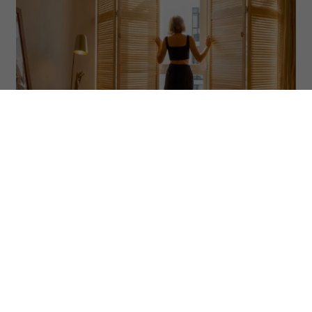
(Fot. RossHelen via Getty Images)
Porządki to coś więcej niż kwestia
estetyki i czystości. Według feng shui