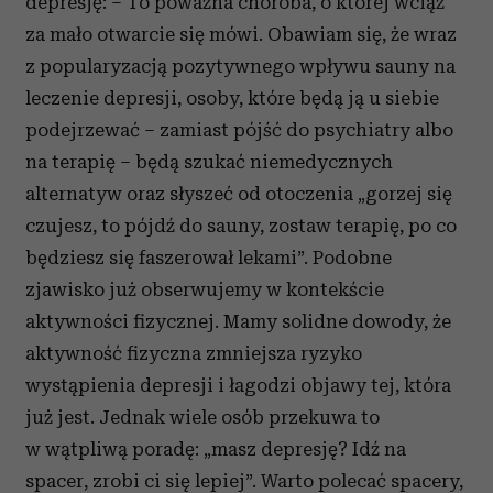
depresję: – To poważna choroba, o której wciąż
za mało otwarcie się mówi. Obawiam się, że wraz
z popularyzacją pozytywnego wpływu sauny na
leczenie depresji, osoby, które będą ją u siebie
podejrzewać – zamiast pójść do psychiatry albo
na terapię – będą szukać niemedycznych
alternatyw oraz słyszeć od otoczenia „gorzej się
czujesz, to pójdź do sauny, zostaw terapię, po co
będziesz się faszerował lekami”. Podobne
zjawisko już obserwujemy w kontekście
aktywności fizycznej. Mamy solidne dowody, że
aktywność fizyczna zmniejsza ryzyko
wystąpienia depresji i łagodzi objawy tej, która
już jest. Jednak wiele osób przekuwa to
w wątpliwą poradę: „masz depresję? Idź na
spacer, zrobi ci się lepiej”. Warto polecać spacery,