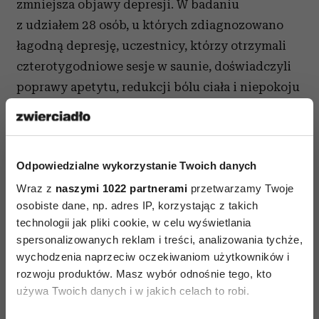
zmniejsza objawy depresji. W badaniu
z udziałem 28 osób, u których zdiagnozowano
łagodną depresję, uczestnicy, którzy otrzymali
czterotygodniowe sesje w saunie, doświadczyli
poprawy apetytu, redukcji bólu ciała i niepokoju
– w porównaniu z grupą kontrolną, która zamiast
wizyt w saunie, spędzała czas w łóżku. Inna praca
badawcza w grupie
Odpowiedzialne wykorzystanie Twoich danych
30 osób z depresją pokazuje natomiast, że u osób,
Wraz z
naszymi 1022 partnerami
przetwarzamy Twoje
które zostały poddane pojedynczej sesji
osobiste dane, np. adres IP, korzystając z takich
hipertermii całego ciała, działanie
technologii jak pliki cookie, w celu wyświetlania
spersonalizowanych reklam i treści, analizowania tychże,
przeciwdepresyjne utrzymywało się przez sześć
wychodzenia naprzeciw oczekiwaniom użytkowników i
tygodni po leczeniu.
rozwoju produktów. Masz wybór odnośnie tego, kto
używa Twoich danych i w jakich celach to robi.
Prawdopodobną przyczyną antydepresyjnego
działania sauny jest niwelowanie stanu