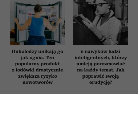
Onkolodzy unikają go
6 nawyków ludzi
jak ognia. Ten
inteligentnych, którzy
popularny produkt
umieją porozmawiać
z lodówki drastycznie
na każdy temat. Jak
zwiększa ryzyko
poprawić swoją
nowotworów
erudycję?